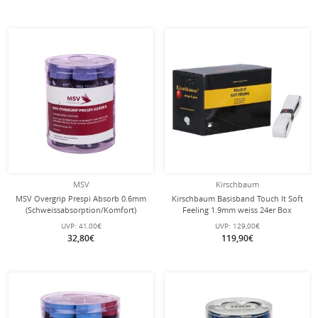
MSV
Kirschbaum
MSV Overgrip Prespi Absorb 0.6mm
Kirschbaum Basisband Touch It Soft
(Schweissabsorption/Komfort)
Feeling 1.9mm weiss 24er Box
hellblau 24er Dose
UVP:
41,00€
UVP:
129,00€
32,80€
119,90€