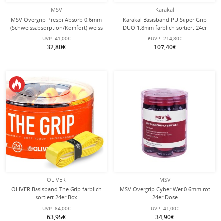
MSV
Karakal
MSV Overgrip Prespi Absorb 0.6mm
Karakal Basisband PU Super Grip
(Schweissabsorption/Komfort) weiss
DUO 1.8mm farblich sortiert 24er
24er Box
Box
UVP:
41,00€
eUVP:
214,80€
32,80€
107,40€
OLIVER
MSV
OLIVER Basisband The Grip farblich
MSV Overgrip Cyber Wet 0.6mm rot
sortiert 24er Box
24er Dose
UVP:
84,00€
UVP:
41,00€
63,95€
34,90€