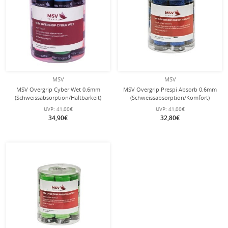
MSV
MSV
MSV Overgrip Cyber Wet 0.6mm
MSV Overgrip Prespi Absorb 0.6mm
(Schweissabsorption/Haltbarkeit)
(Schweissabsorption/Komfort)
sortiert 24er Box
dunkelblau 24er Box
UVP:
41,00€
UVP:
41,00€
34,90€
32,80€