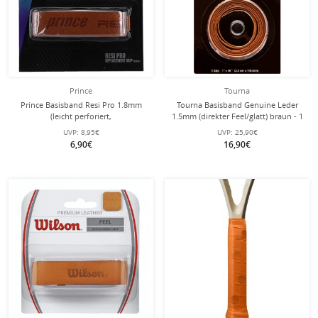
Prince
Tourna
Prince Basisband Resi Pro 1.8mm
Tourna Basisband Genuine Leder
(leicht perforiert,
1.5mm (direkter Feel/glatt) braun - 1
Schweissabsorbtion) braun - 1 Stück
Stück
UVP:
8,95€
UVP:
25,90€
6,90€
16,90€