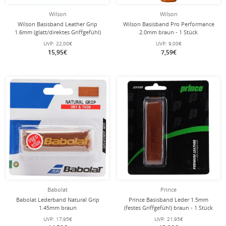
Wilson
Wilson
Wilson Basisband Leather Grip
Wilson Basisband Pro Performance
1.6mm (glatt/direktes Griffgefühl)
2.0mm braun - 1 Stück
braun - 1 Stück
UVP:
22,00€
UVP:
9,00€
15,95€
7,59€
Babolat
Prince
Babolat Lederband Natural Grip
Prince Basisband Leder 1.5mm
1.45mm braun
(festes Griffgefühl) braun - 1 Stück
UVP:
17,95€
UVP:
21,95€