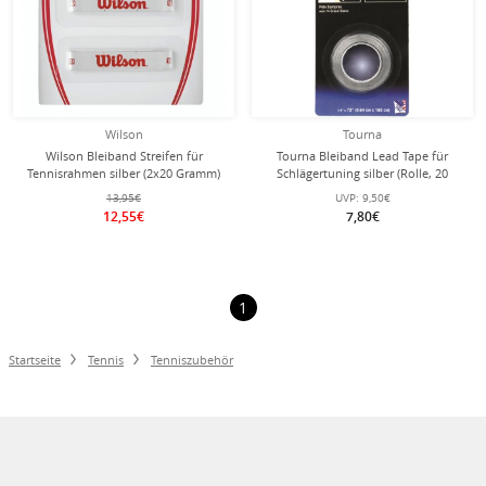
Wilson
Tourna
Wilson Bleiband Streifen für
Tourna Bleiband Lead Tape für
Tennisrahmen silber (2x20 Gramm)
Schlägertuning silber (Rolle, 20
Gramm)
13,95€
UVP:
9,50€
12,55€
7,80€
1
Startseite
Tennis
Tenniszubehör