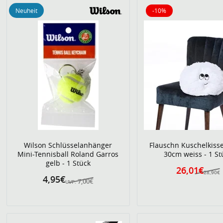
Neuheit
-10%
10% reduziert
Wilson Schlüsselanhänger
Flauschn Kuschelkiss
Mini-Tennisball Roland Garros
30cm weiss - 1 St
gelb - 1 Stück
26,01€
28,90€
4,95€
7,00€
UVP: