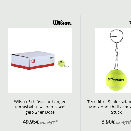
Wilson Schlüsselanhänger
Tecnifibre Schlüssela
Tennisball US-Open 3,5cm
Mini-Tennisball 4cm g
gelb 24er Dose
Stück
49,95€
3,90€
70,00€
4,99
UVP:
UVP: