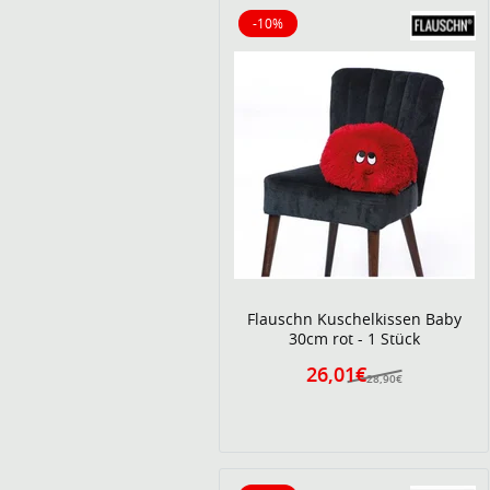
-10%
10% reduziert
Flauschn Kuschelkissen Baby
30cm rot - 1 Stück
26,01€
28,90€