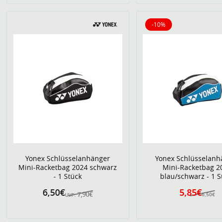
-10%
10% reduziert
Yonex Schlüsselanhänger
Yonex Schlüsselanh
Mini-Racketbag 2024 schwarz
Mini-Racketbag 2
- 1 Stück
blau/schwarz - 1 S
6,50€
5,85€
7,90€
6,50€
UVP: