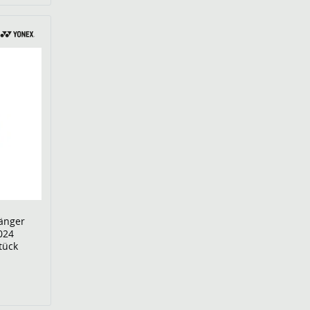
änger
024
tück