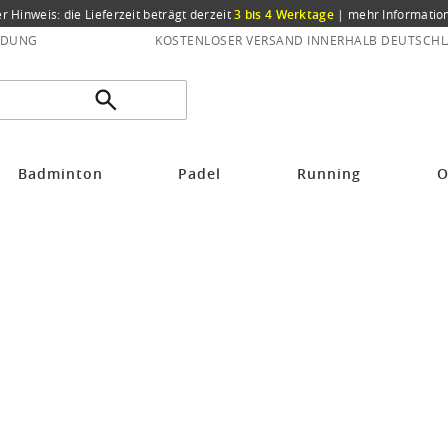
er Hinweis: die Lieferzeit beträgt derzeit
3 bis 4 Werktage
|
mehr Informatio
NDUNG
KOSTENLOSER VERSAND INNERHALB DEUTSCHL
Badminton
Padel
Running
O