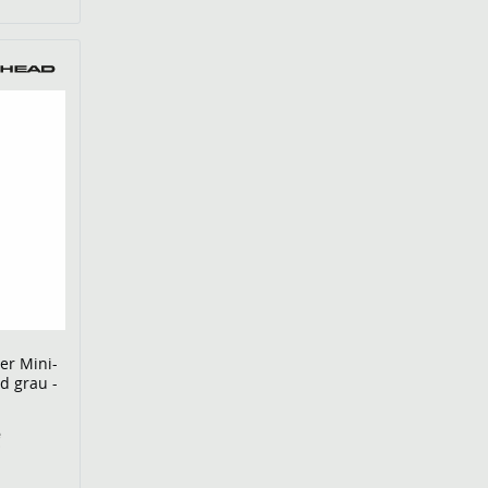
er Mini-
d grau -
€