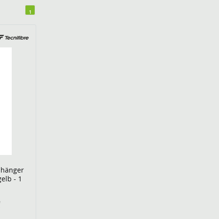
1
nhänger
elb - 1
€