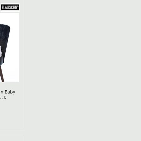
en Baby
ück