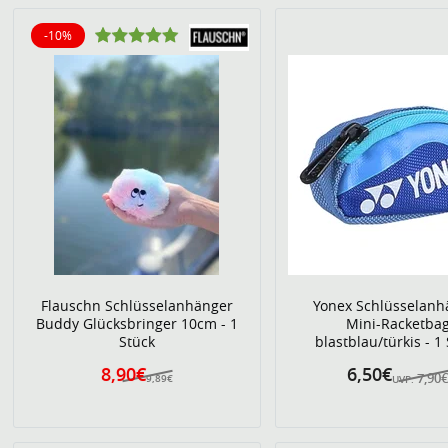
-10%
10% reduziert
Flauschn Schlüsselanhänger
Yonex Schlüsselanh
Buddy Glücksbringer 10cm - 1
Mini-Racketba
Stück
blastblau/türkis - 1
8,90€
6,50€
7,90
9,89€
UVP: