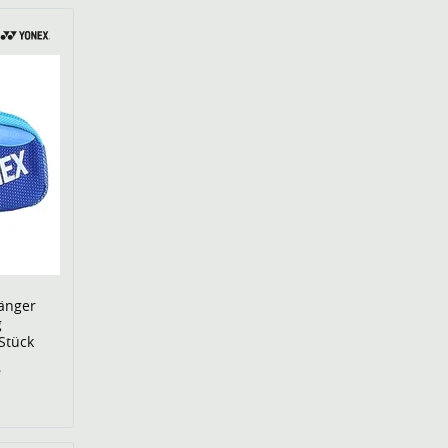
änger
g
 Stück
€