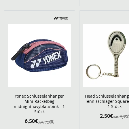
Yonex Schlüsselanhänger
Head Schlüsselanhäng
Mini-Racketbag
Tennisschläger Square
midnightnavyblau/pink - 1
1 Stück
Stück
2,50€
2,95
UVP:
6,50€
7,90€
UVP: