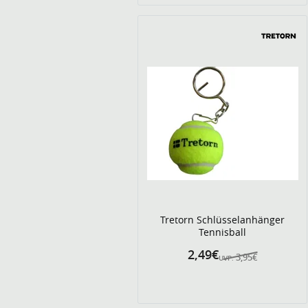
Tretorn Schlüsselanhänger
Tennisball
2,49€
3,95€
UVP: