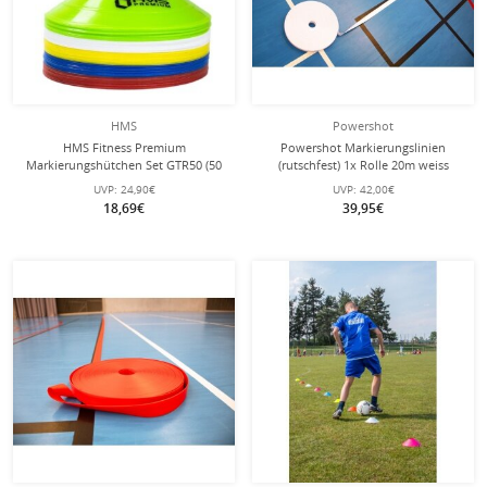
HMS
Powershot
HMS Fitness Premium
Powershot Markierungslinien
Markierungshütchen Set GTR50 (50
(rutschfest) 1x Rolle 20m weiss
Stück farblich sortiert)
UVP:
24,90€
UVP:
42,00€
18,69€
39,95€