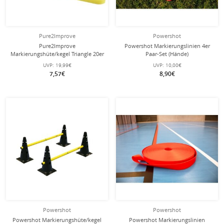
Pure2Improve
Powershot
Pure2Improve
Powershot Markierungslinien 4er
Markierungshüte/kegel Triangle 20er
Paar-Set (Hände)
Set gelb/rot/weiss
UVP:
19,99€
UVP:
10,00€
7,57€
8,90€
Powershot
Powershot
Powershot Markierungshüte/kegel
Powershot Markierungslinien