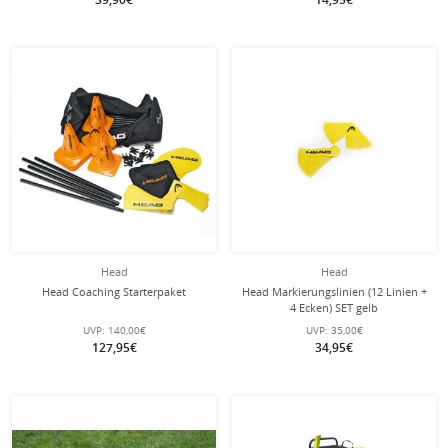
Head
Head
Head Coaching Starterpaket
Head Markierungslinien (12 Linien +
4 Ecken) SET gelb
UVP:
140,00€
UVP:
35,00€
127,95€
34,95€