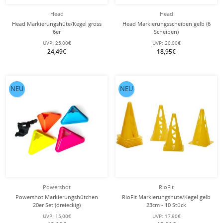
Head
Head
Head Markierungshüte/Kegel gross
Head Markierungsscheiben gelb (6
6er
Scheiben)
UVP:
25,00€
UVP:
20,00€
24,49€
18,95€
NEU
NEU
Powershot
RioFit
Powershot Markierungshütchen
RioFit Markierungshüte/Kegel gelb
20er Set (dreieckig)
23cm - 10 Stück
UVP:
15,00€
UVP:
17,90€