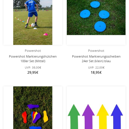
Powershot
Powershot
Powershot Markierungshütchen
Powershot Markierungsscheiben
100er Set (Mittel)
24er Set (klein) blau
UVP:
38,00€
UVP:
22,00€
29,95€
18,95€