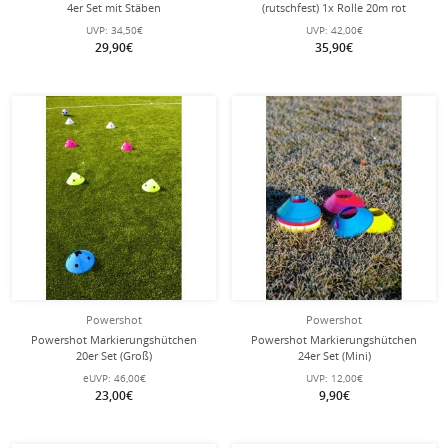
4er Set mit Stäben
(rutschfest) 1x Rolle 20m rot
UVP:
34,50€
UVP:
42,00€
29,90€
35,90€
Powershot
Powershot
Powershot Markierungshütchen
Powershot Markierungshütchen
20er Set (Groß)
24er Set (Mini)
eUVP:
46,00€
UVP:
12,00€
23,00€
9,90€