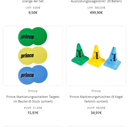
orange 4er Set
Ausrüstungswagen(inkl. 20 Bällen)
136-teilig
UVP:
9,90€
UVP:
590,00€
9,50€
499,90€
Prince
Prince
Prince Markierungsscheiben Targets
Prince Markierungshütchen (9 Kegel
im Beutel (6 Stück sortiert)
farblich sortiert)
eUVP:
31,95€
eUVP:
69,95€
15,97€
34,97€