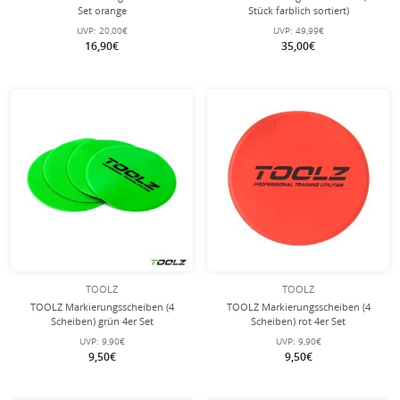
Set orange
Stück farblich sortiert)
UVP:
20,00€
UVP:
49,99€
16,90€
35,00€
TOOLZ
TOOLZ
TOOLZ Markierungsscheiben (4
TOOLZ Markierungsscheiben (4
Scheiben) grün 4er Set
Scheiben) rot 4er Set
UVP:
9,90€
UVP:
9,90€
9,50€
9,50€