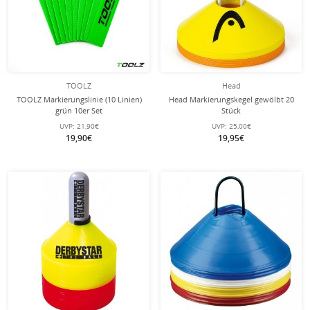
TOOLZ
Head
TOOLZ Markierungslinie (10 Linien)
Head Markierungskegel gewölbt 20
grün 10er Set
Stück
UVP:
21,90€
UVP:
25,00€
19,90€
19,95€