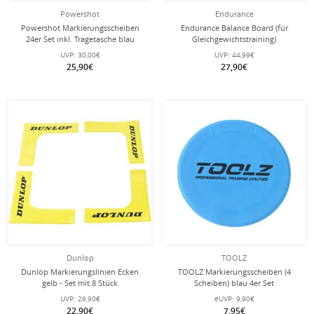
Powershot
Endurance
Powershot Markierungsscheiben
Endurance Balance Board (für
24er Set inkl. Tragetasche blau
Gleichgewichtstraining)
UVP:
30,00€
UVP:
44,99€
25,90€
27,90€
Dunlop
TOOLZ
Dunlop Markierungslinien Ecken
TOOLZ Markierungsscheiben (4
gelb - Set mit 8 Stück
Scheiben) blau 4er Set
UVP:
29,90€
eUVP:
9,90€
22,90€
7,95€