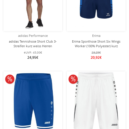
adidas Performance
Erima
adidas Tennishose Short Club 3-
Erima Sporthose Short Six Wings
Streifen kurz weiss Herren
Worker (100% Polyester) kurz
royalblau/navyblau Damen
eUVP:
45,00€
23,25€
24,95€
20,92€
10% reduziert
10% reduziert