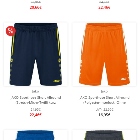
22,95€
24,95€
Damen
20,66€
22,46€
10% reduziert
Jako
Jako
JAKO Sporthose Short Allround
JAKO Sporthose Short Allround
(Stretch-Micro-Twill) kurz
(Polyester-Interlock, Ohne
marineblau/gelb Herren
Innenslip) kurz orange Herren
24,95€
UVP:
22,99€
22,46€
16,95€