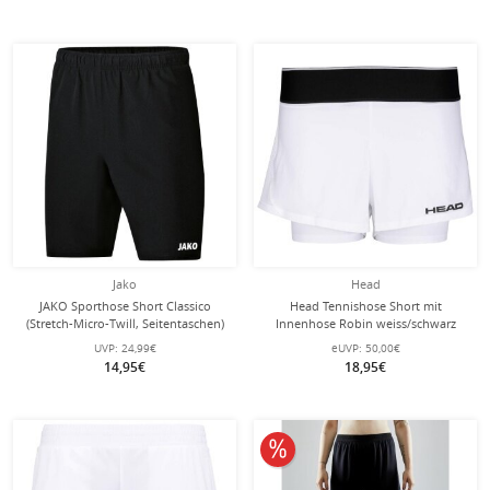
Jako
Head
JAKO Sporthose Short Classico
Head Tennishose Short mit
(Stretch-Micro-Twill, Seitentaschen)
Innenhose Robin weiss/schwarz
schwarz Kinder
Damen
UVP:
24,99€
eUVP:
50,00€
14,95€
18,95€
10% reduziert