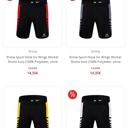
Erima
Erima
Erima Sport-Hose Six Wings Worker
Erima Sport-Hose Six Wings Worker
Shorts kurz (100% Polyester, ohne
Shorts kurz (100% Polyester, ohne
Innenslip, bequem) schwarz/rot
Innenslip, bequem) schwarz/grau
15,95€
15,95€
Jungen
Jungen
14,35€
14,35€
10% reduziert