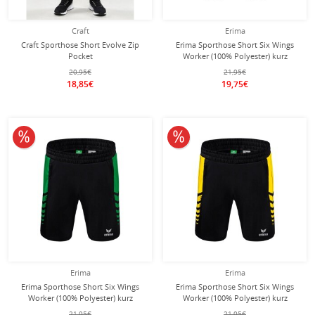
Craft
Erima
Craft Sporthose Short Evolve Zip
Erima Sporthose Short Six Wings
Pocket
Worker (100% Polyester) kurz
(leicht,Reissverschlusstaschen) kurz
schwarz/grau Herren
20,95€
21,95€
navyblau Herren
18,85€
19,75€
10% reduziert
10% reduziert
Erima
Erima
Erima Sporthose Short Six Wings
Erima Sporthose Short Six Wings
Worker (100% Polyester) kurz
Worker (100% Polyester) kurz
schwarz/smaragdgrün Herren
schwarz/gelb Herren
21,95€
21,95€