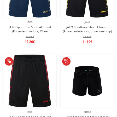
Jako
Jako
JAKO Sporthose Short Allround
JAKO Sporthose Short Allround
(Polyester-Interlock, Ohne
(Polyester-Interlock, ohne Innenslip)
Innenslip) kurz navyblau/gold
kurz schwarz/gelb Jungen
16,95€
12,99€
Herren
15,26€
11,69€
10% reduziert
10% reduziert
Jako
Erima
JAKO Sporthose Short Allround
Erima Freizeithose Essential Team