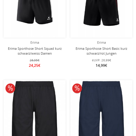
Erima
Erima
Erima Sporthose Short Squad kurz
Erima Sporthose Short Basic kurz
schwarz/weiss Damen
schwarz/rot Jungen
26,95€
eUVP:
26,99€
24,25€
14,99€
10% reduziert
10% reduziert