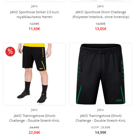
Jako
Jako
JAKO Sporthose Striker 2.0 kurz
JAKO Sporthose Short Challenge
royalblau/weiss Herren
(Polyester-Interlock, ohne Innenslip)
kurz weiss Jungen
12,98€
14,50€
11,69€
13,05€
10% reduziert
Jako
Jako
JAKO Trainingshose (Short)
JAKO Trainingshose (Short)
Challenge - Double-Stretch-Knit,
Challenge - Double-Stretch-Knit,
Seitentaschen mit Reissverschluss -
Seitentaschen mit Reissverschluss -
24,49€
eUVP:
29,99€
schwarz/gelb Herren
schwarz/grün Jungen
22,04€
14,99€