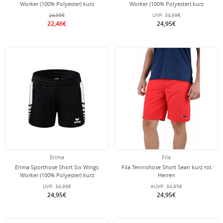
Worker (100% Polyester) kurz
Worker (100% Polyester) kurz
navyblau/rot Damen
schwarz/orange Damen
24,95€
UVP:
34,99€
22,46€
24,95€
Erima
Fila
Erima Sporthose Short Six Wings
Fila Tennishose Short Sean kurz rot
Worker (100% Polyester) kurz
Herren
schwarz/weiss Damen
UVP:
34,99€
eUVP:
34,95€
24,95€
24,95€