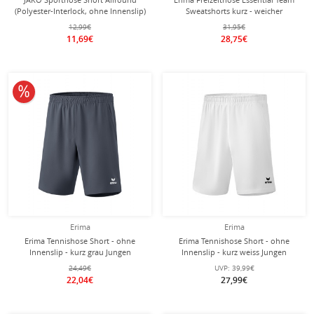
(Polyester-Interlock, ohne Innenslip)
Sweatshorts kurz - weicher
kurz schwarz/rot Jungen
Baumwollmix, leichter Stretch -
12,99€
31,95€
schwarz Damen
11,69€
28,75€
10% reduziert
Erima
Erima
Erima Tennishose Short - ohne
Erima Tennishose Short - ohne
Innenslip - kurz grau Jungen
Innenslip - kurz weiss Jungen
24,49€
UVP:
39,99€
22,04€
27,99€