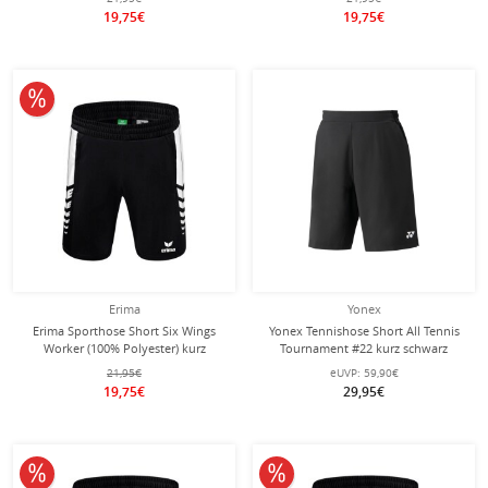
19,75€
19,75€
10% reduziert
Erima
Yonex
Erima Sporthose Short Six Wings
Yonex Tennishose Short All Tennis
Worker (100% Polyester) kurz
Tournament #22 kurz schwarz
schwarz/weiss Herren
Herren
21,95€
eUVP:
59,90€
19,75€
29,95€
10% reduziert
10% reduziert