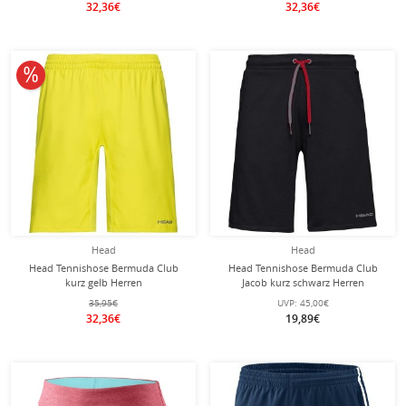
32,36€
32,36€
10% reduziert
Head
Head
Head Tennishose Bermuda Club
Head Tennishose Bermuda Club
kurz gelb Herren
Jacob kurz schwarz Herren
35,95€
UVP:
45,00€
32,36€
19,89€