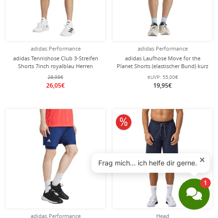
adidas Performance
adidas Performance
adidas Tennishose Club 3-Streifen
adidas Laufhose Move for the
Shorts 7inch royalblau Herren
Planet Shorts (elastischer Bund) kurz
violett Damen
28,95€
eUVP:
55,00€
26,05€
19,95€
10% reduziert
adidas Performance
Head