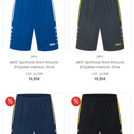
Jako
Jako
JAKO Sporthose Short Allround
JAKO Sporthose Short Allround
(Polyester-Interlock, Ohne
(Polyester-Interlock, Ohne
Innenslip) kurz royalblau Herren
Innenslip) kurz anthrazitgrau/lemon
UVP:
22,99€
UVP:
22,99€
Herren
16,95€
16,95€
10% reduziert
10% reduziert