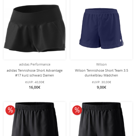
adidas Performance
Wilson
adidas Tennishose Short Advantage
Wilson Tennishose Short Team 3.5
#17 kurz schwarz Damen
dunkelblau Mädchen
eUVP:
40,00€
eUVP:
30,00€
16,00€
9,00€
10% reduziert
10% reduziert