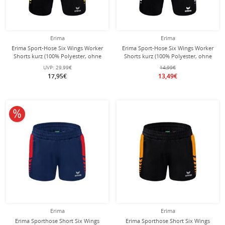
Erima
Erima
Erima Sport-Hose Six Wings Worker
Erima Sport-Hose Six Wings Worker
Shorts kurz (100% Polyester, ohne
Shorts kurz (100% Polyester, ohne
Innenslip, bequem) schwarz/gelb
Innenslip, bequem) schwarz/weiss
UVP:
29,99€
14,99€
Jungen
Jungen
17,95€
13,49€
10% reduziert
Erima
Erima
Erima Sporthose Short Six Wings
Erima Sporthose Short Six Wings