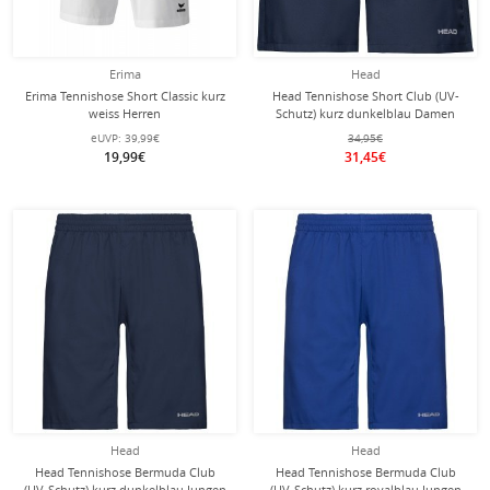
Erima
Head
Erima Tennishose Short Classic kurz
Head Tennishose Short Club (UV-
weiss Herren
Schutz) kurz dunkelblau Damen
eUVP:
39,99€
34,95€
19,99€
31,45€
Head
Head
Head Tennishose Bermuda Club
Head Tennishose Bermuda Club
(UV-Schutz) kurz dunkelblau Jungen
(UV-Schutz) kurz royalblau Jungen