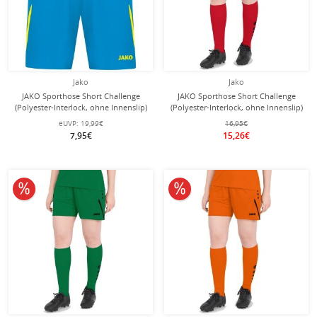
Jako
Jako
JAKO Sporthose Short Challenge
JAKO Sporthose Short Challenge
(Polyester-Interlock, ohne Innenslip)
(Polyester-Interlock, ohne Innenslip)
kurz hellblau Jungen
kurz rot Damen
eUVP:
19,99€
16,95€
7,95€
15,26€
10% reduziert
10% reduziert