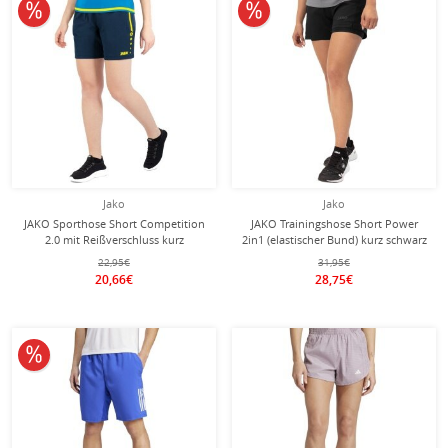
10% reduziert
10% reduziert
Jako
Jako
JAKO Sporthose Short Competition
JAKO Trainingshose Short Power
2.0 mit Reißverschluss kurz
2in1 (elastischer Bund) kurz schwarz
dunkelblau/neongelb Damen
Damen
22,95€
31,95€
20,66€
28,75€
10% reduziert