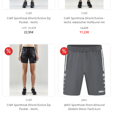
Craft
Craft
Craft Sporthose (Short) Evolve Zip
Craft Sporthose (Short) Evolve -
Pocket - leicht,
leicht, elastischer Hüftbund mit
Reissverschlusstaschen - schwarz
Kordelzug, ohne Seitentaschen -
UVP:
34,95€
12,47€
Damen
dunkelgrau Damen
22,95€
11,22€
10% reduziert
10% reduziert
Craft
Jako
Craft Sporthose (Short) Evolve Zip
JAKO Sporthose Short Allround
Pocket - leicht,
(Stretch-Micro-Twill) kurz
Reissverschlusstaschen - dunkelgrau
anthrazitgrau Herren