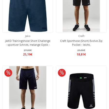
Jako
Craft
JAKO Trainingshose Short Challenge
Craft Sporthose (Short) Evolve Zip
- sportiver Schnitt, melange Optik -
Pocket - leicht,
blau meliert Jungen
Reissverschlusstaschen - dunkelgrau
27,99€
20,90€
Herren
25,19€
18,81€
10% reduziert
10% reduziert