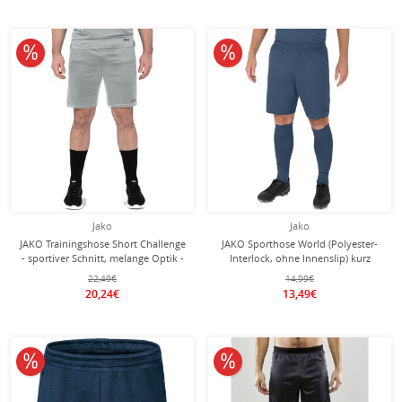
10% reduziert
10% reduziert
Jako
Jako
JAKO Trainingshose Short Challenge
JAKO Sporthose World (Polyester-
- sportiver Schnitt, melange Optik -
Interlock, ohne Innenslip) kurz
grau meliert Herren
stahlblau Herren
22,49€
14,99€
20,24€
13,49€
10% reduziert
10% reduziert