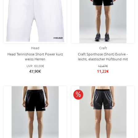
Head
Craft
Head Tennishose Short Power kurz
Craft Sporthose (Short) Evolve -
weiss Herren
leicht, elastischer Hüftbund mit
Kordelzug, ohne Seitentaschen -
UVP:
60,00€
12,47€
schwarz Damen
47,90€
11,22€
10% reduziert