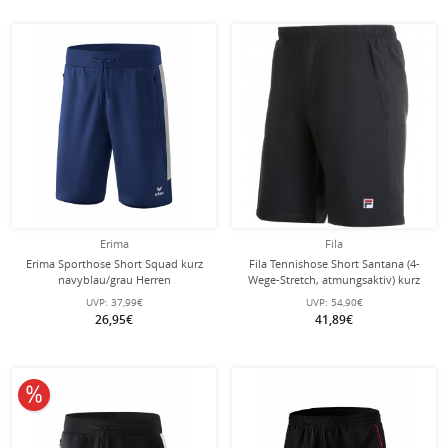
Erima
Fila
Erima Sporthose Short Squad kurz
Fila Tennishose Short Santana (4-
navyblau/grau Herren
Wege-Stretch, atmungsaktiv) kurz
schwarz Herren
UVP:
37,99€
UVP:
54,90€
26,95€
41,89€
10% reduziert