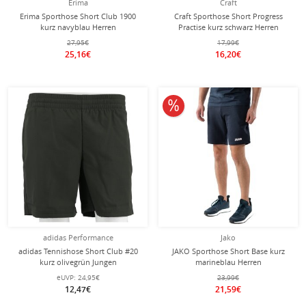
Erima
Craft
Erima Sporthose Short Club 1900
Craft Sporthose Short Progress
kurz navyblau Herren
Practise kurz schwarz Herren
27,95€
17,99€
25,16€
16,20€
10% reduziert
adidas Performance
Jako
adidas Tennishose Short Club #20
JAKO Sporthose Short Base kurz
kurz olivegrün Jungen
marineblau Herren
eUVP:
24,95€
23,99€
12,47€
21,59€