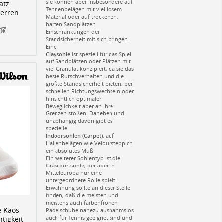
sie können aber insbesondere auf
atz
Tennenbelägen mit viel losem
Herren
Material oder auf trockenen,
harten Sandplätzen
00€
Einschränkungen der
Standsicherheit mit sich bringen.
Eine
Claysohle
ist speziell für das Spiel
auf Sandplätzen oder Plätzen mit
viel Granulat konzipiert, da sie das
beste Rutschverhalten und die
größte Standsicherheit bieten, bei
schnellen Richtungswechseln oder
hinsichtlich optimaler
Beweglichkeit aber an ihre
Grenzen stoßen. Daneben und
unabhängig davon gibt es
spezielle
Indoorsohlen (Carpet)
, auf
Hallenbelägen wie Veloursteppich
ein absolutes Muß.
Ein weiterer Sohlentyp ist die
Grascourtsohle, der aber in
Mitteleuropa nur eine
untergeordnete Rolle spielt.
Erwähnung sollte an dieser Stelle
finden, daß die meisten und
meistens auch farbenfrohen
e Kaos
Padelschuhe nahezu ausnahmslos
auch für Tennis geeignet sind und
htigkeit