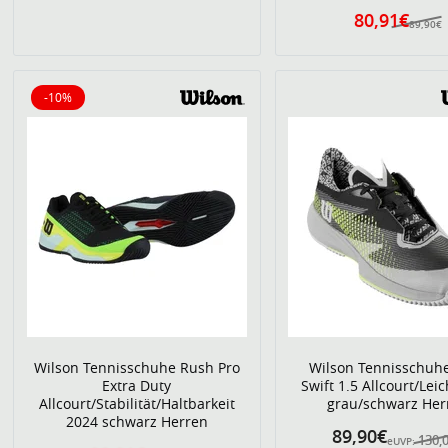
80,91€
89,90€
-10%
10% reduziert
Wilson Tennisschuhe Rush Pro
Wilson Tennisschuh
Extra Duty
Swift 1.5 Allcourt/Leic
Allcourt/Stabilität/Haltbarkeit
grau/schwarz Her
2024 schwarz Herren
89,90€
130,
eUVP: