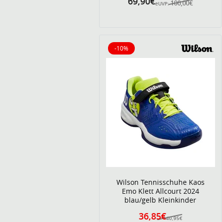
69,90€
100,00€
eUVP:
-10%
10% reduziert
Wilson Tennisschuhe Kaos
Emo Klett Allcourt 2024
blau/gelb Kleinkinder
36,85€
40,95€