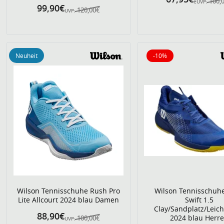
100,
eUVP:
99,90€
120,00€
UVP:
Neuheit
-10%
10% reduziert
Wilson Tennisschuhe Rush Pro
Wilson Tennisschuh
Lite Allcourt 2024 blau Damen
Swift 1.5
Clay/Sandplatz/Leich
88,90€
2024 blau Herr
100,00€
UVP: