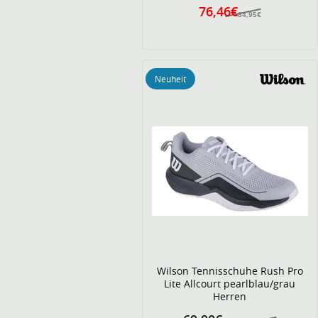
76,46€
84,95€
Neuheit
Wilson Tennisschuhe Rush Pro
Lite Allcourt pearlblau/grau
Herren