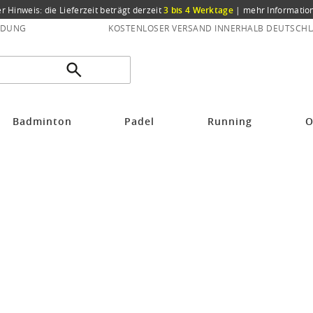
er Hinweis: die Lieferzeit beträgt derzeit
3 bis 4 Werktage
|
mehr Informatio
NDUNG
KOSTENLOSER VERSAND INNERHALB DEUTSCHL
Badminton
Padel
Running
O