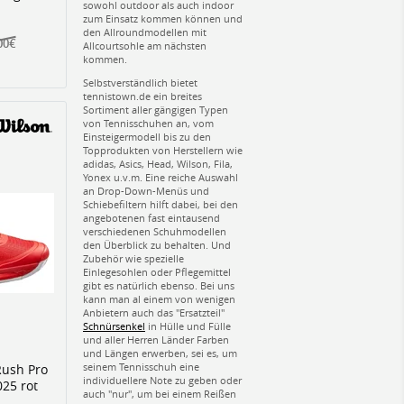
sowohl outdoor als auch indoor
zum Einsatz kommen können und
den Allroundmodellen mit
00€
Allcourtsohle am nächsten
kommen.
Selbstverständlich bietet
tennistown.de ein breites
Sortiment aller gängigen Typen
von Tennisschuhen an, vom
Einsteigermodell bis zu den
Topprodukten von Herstellern wie
adidas, Asics, Head, Wilson, Fila,
Yonex u.v.m. Eine reiche Auswahl
an Drop-Down-Menüs und
Schiebefiltern hilft dabei, bei den
angebotenen fast eintausend
verschiedenen Schuhmodellen
den Überblick zu behalten. Und
Zubehör wie spezielle
Einlegesohlen oder Pflegemittel
gibt es natürlich ebenso. Bei uns
kann man al einem von wenigen
Anbietern auch das "Ersatzteil"
Schnürsenkel
in Hülle und Fülle
und aller Herren Länder Farben
und Längen erwerben, sei es, um
seinem Tennisschuh eine
Rush Pro
individuellere Note zu geben oder
025 rot
auch "nur", um bei einem Reißen