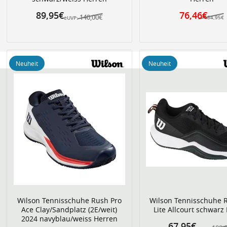
89,95€
76,46€
140,00€
84,95€
eUVP:
Neuheit
Neuheit
Wilson Tennisschuhe Rush Pro
Wilson Tennisschuhe 
Ace Clay/Sandplatz (2E/weit)
Lite Allcourt schwarz
2024 navyblau/weiss Herren
67,95€