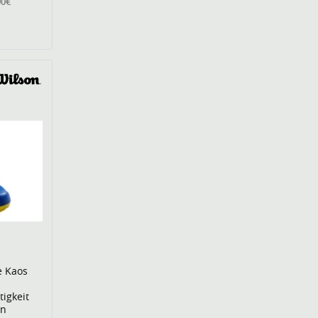
00€
e Kaos
tigkeit
en