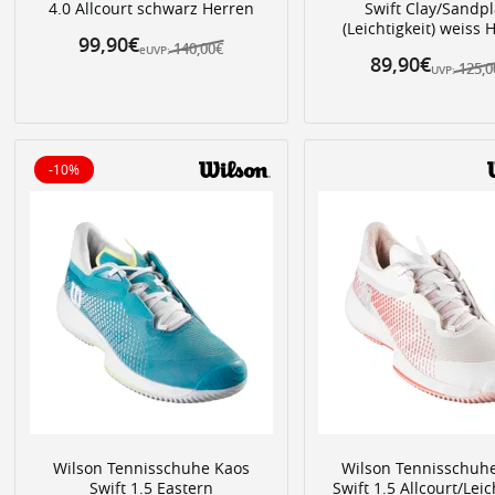
4.0 Allcourt schwarz Herren
Swift Clay/Sandpl
(Leichtigkeit) weiss 
99,90€
140,00€
eUVP:
89,90€
125,
UVP:
-10%
10% reduziert
Wilson Tennisschuhe Kaos
Wilson Tennisschuh
Swift 1.5 Eastern
Swift 1.5 Allcourt/Leic