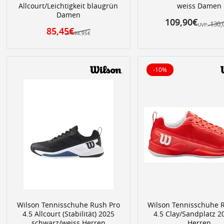
Allcourt/Leichtigkeit blaugrün
weiss Damen
Damen
109,90€
130,
UVP:
85,45€
94,95€
-10%
10% reduziert
Wilson Tennisschuhe Rush Pro
Wilson Tennisschuhe 
4.5 Allcourt (Stabilität) 2025
4.5 Clay/Sandplatz 2
schwarz/weiss Herren
Herren