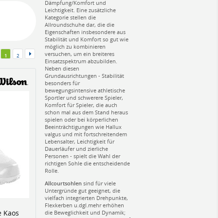
Dämpfung/Komfort und
Leichtigkeit. Eine zusätzliche
Kategorie stellen die
Allroundschuhe dar, die die
Eigenschaften insbesondere aus
Stabilität und Komfort so gut wie
möglich zu kombinieren
versuchen, um ein breiteres
1
2
Einsatzspektrum abzubilden.
Neben diesen
Grundausrichtungen - Stabilität
besonders für
bewegungsintensive athletische
Sportler und schwerere Spieler,
Komfort für Spieler, die auch
schon mal aus dem Stand heraus
spielen oder bei körperlichen
Beeinträchtigungen wie Hallux
valgus und mit fortschreitendem
Lebensalter, Leichtigkeit für
Dauerläufer und zierliche
Personen - spielt die Wahl der
richtigen Sohle die entscheidende
Rolle.
Allcourtsohlen
sind für viele
Untergründe gut geeignet, die
vielfach integrierten Drehpunkte,
Flexkerben u.dgl.mehr erhöhen
e Kaos
die Beweglichkeit und Dynamik;