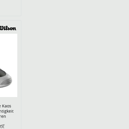
e Kaos
htigkeit
ren
00€