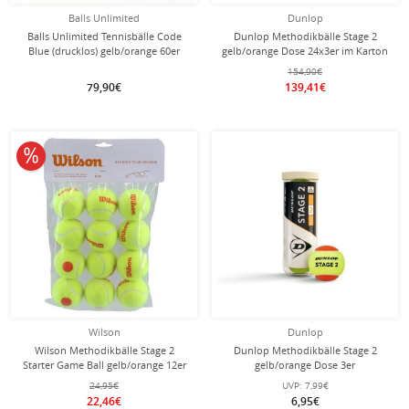
Balls Unlimited
Dunlop
Balls Unlimited Tennisbälle Code
Dunlop Methodikbälle Stage 2
Blue (drucklos) gelb/orange 60er
gelb/orange Dose 24x3er im Karton
Beutel
154,90€
79,90€
139,41€
10% reduziert
Wilson
Dunlop
Wilson Methodikbälle Stage 2
Dunlop Methodikbälle Stage 2
Starter Game Ball gelb/orange 12er
gelb/orange Dose 3er
Beutel
24,95€
UVP:
7,99€
22,46€
6,95€