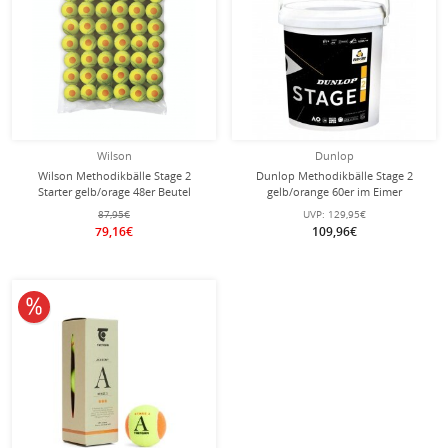
Wilson
Dunlop
Wilson Methodikbälle Stage 2
Dunlop Methodikbälle Stage 2
Starter gelb/orage 48er Beutel
gelb/orange 60er im Eimer
87,95€
UVP:
129,95€
79,16€
109,96€
10% reduziert