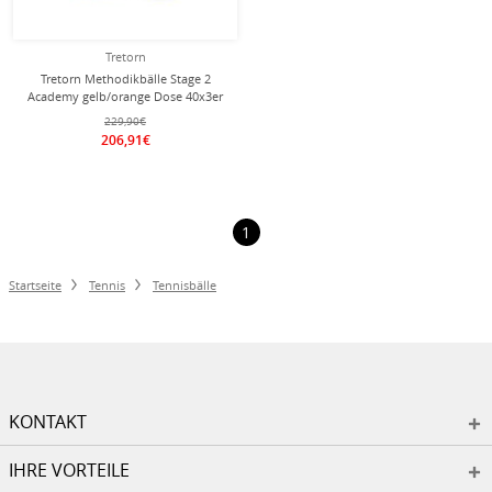
Tretorn
Tretorn Methodikbälle Stage 2
Academy gelb/orange Dose 40x3er
im Karton
229,90€
206,91€
1
Startseite
Tennis
Tennisbälle
KONTAKT
IHRE VORTEILE