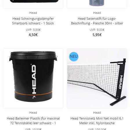
Head
Head
Head Schwingungsdämpfer
Head Saitenstift für Logo-
Smartsorb schwarz - 1 Stück
Beschriftung - Flasche 30ml - silber
UVP:
5,00€
UVP:
9,00€
4,50€
5,95€
NEU
Head
Head
Head Balleimer Plastik (für maximal
Head Tennisnetz Mini Net mobil 6,1
72 Tennisbälle) leer schwarz - 1
Meter inkl. Nylontasche
Eimer
UVP:
10,00€
UVP:
150,00€