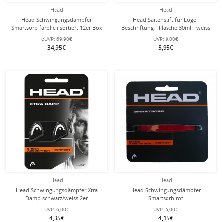
Head
Head
Head Schwingungsdämpfer
Head Saitenstift für Logo-
Smartsorb farblich sortiert 12er Box
Beschriftung - Flasche 30ml - weiss
eUVP:
69,90€
UVP:
9,00€
34,95€
5,95€
Head
Head
Head Schwingungsdämpfer Xtra
Head Schwingungsdämpfer
Damp schwarz/weiss 2er
Smartsorb rot
UVP:
6,00€
UVP:
5,00€
4,35€
4,15€