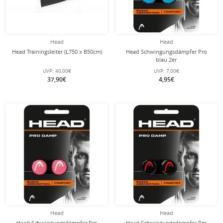
Head
Head
Head Trainingsleiter (L750 x B50cm)
Head Schwingungsdämpfer Pro
blau 2er
UVP:
40,00€
UVP:
7,00€
37,90€
4,95€
Head
Head
Head Schwingungsdämpfer Pro
Head Schwingungsdämpfer Pro