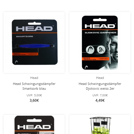
Head
Head
Head Schwingungsdämpfer
Head Schwingungsdämpfer
Smartsorb blau
Djokovic weiss 2er
UVP:
5,00€
UVP:
7,00€
3,60€
4,49€