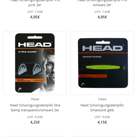
pink 2er
schwarz 2er
UVP:
7,00€
UVP:
7,00€
4,95€
4,95€
Head
Head
Head Schwingungsdämpfer Xtra
Head Schwingungsdämpfer
Damp transparent/schwarz 2er
Smartsorb gelb
UVP:
6,00€
UVP:
5,00€
4,25€
4,15€