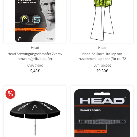
Head
Head
Head Schwingungsdämpfer Zverev
Head Ballkorb Trolley mit
schwarz/gelb/blau 2er
zusammenklappbar (für ca. 72
Tennisbälle) schwarz
UVP:
7,00€
UVP:
30,00€
5,45€
29,50€
10% reduziert