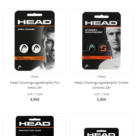
Head
Head
Head Schwingungsdämpfer Pro
Head Schwingungsdämpfer Zverev
weiss 2er
schwarz 2er
UVP:
7,00€
UVP:
7,00€
4,95€
5,45€