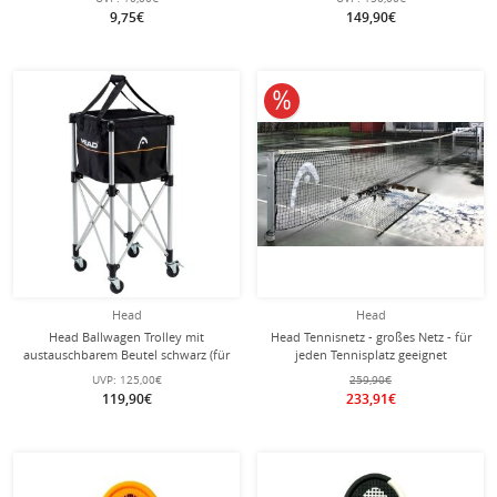
9,75€
149,90€
10% reduziert
Head
Head
Head Ballwagen Trolley mit
Head Tennisnetz - großes Netz - für
austauschbarem Beutel schwarz (für
jeden Tennisplatz geeignet
ca. 120 Tennisbälle) schwarz
UVP:
125,00€
259,90€
119,90€
233,91€