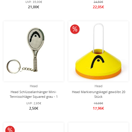
UVP:
35,00€
24,50€
21,00€
22,05€
10% reduziert
Head
Head
Head Schlüsselanhänger Mini-
Head Markierungskegel gewölbt 20
Tennisschläger Squared grau - 1
Stück
Stück
UVP:
2,95€
19,95€
2,50€
17,96€
10% reduziert