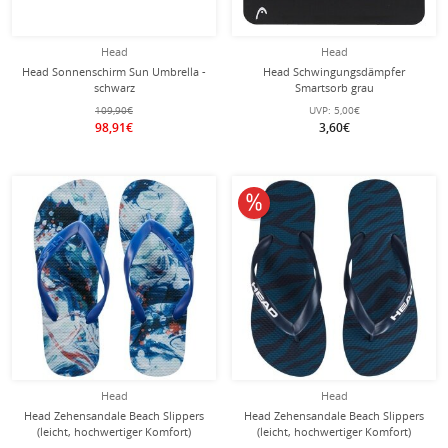
Head
Head
Head Sonnenschirm Sun Umbrella -
Head Schwingungsdämpfer
schwarz
Smartsorb grau
109,90€
UVP:
5,00€
98,91€
3,60€
10% reduziert
Head
Head
Head Zehensandale Beach Slippers
Head Zehensandale Beach Slippers
(leicht, hochwertiger Komfort)
(leicht, hochwertiger Komfort)
royalblau - 1 Paar
dunkelblau - 1 Paar