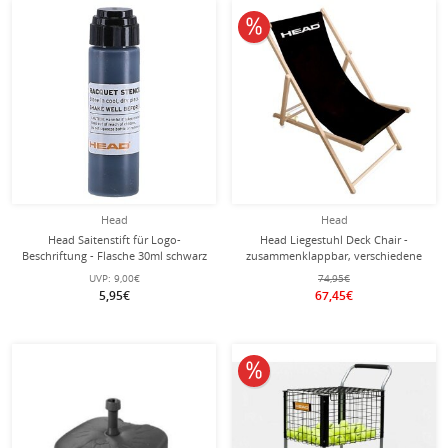
10% reduziert
Head
Head
Head Saitenstift für Logo-
Head Liegestuhl Deck Chair -
Beschriftung - Flasche 30ml schwarz
zusammenklappbar, verschiedene
Sitzhöhen - schwarz
UVP:
9,00€
74,95€
5,95€
67,45€
10% reduziert