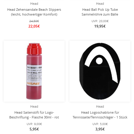
Head
Head
Head Zehensandale Beach Slippers
Head Ball Pick Up Tube
(leicht, hochwertiger Komfort)
Sammelröhre zum Bälle
darkblau - 1 Paar
aufsammeln (14 Bälle)
24,50€
UVP:
20,00€
22,05€
19,95€
Head
Head
Head Saitenstift für Logo-
Head Logoschablone für
Beschriftung - Flasche 30ml - rot
Tennissaite/Tennisschläger - 1 Stück
UVP:
9,00€
UVP:
5,00€
5,95€
3,95€