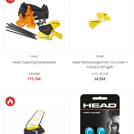
Head
Head
Head Coaching Starterpaket
Head Markierungslinien (12 Linien +
4 Ecken) SET gelb
127,95€
UVP:
35,00€
115,16€
34,95€