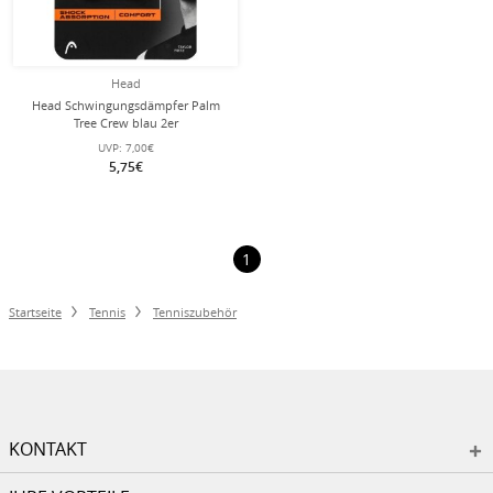
Head
Head Schwingungsdämpfer Palm
Tree Crew blau 2er
UVP:
7,00€
5,75€
1
Startseite
Tennis
Tenniszubehör
KONTAKT