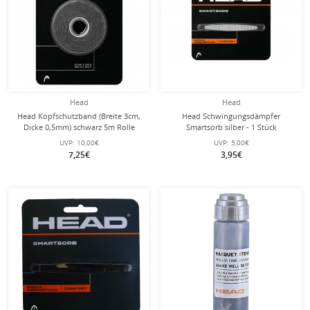
Head
Head
Head Kopfschutzband (Breite 3cm,
Head Schwingungsdämpfer
Dicke 0,5mm) schwarz 5m Rolle
Smartsorb silber - 1 Stück
UVP:
10,00€
UVP:
5,00€
7,25€
3,95€