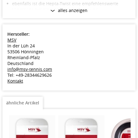
ebenfalls ist die Hepta-Twist eine empfehlenswerte
Längssaite bei einer Hybrid -Bespannung
alles anzeigen
Dicken: 1.15/1.20/1.25/1.30mm
Farbe: anthrazit
Verpackung: 12 Meter Set
Hersteller:
Merkmale
MSV
Haupteigenschaft: Haltbarkeit
In der Lüh 24
Nebeneigenschaft: Spin
53506 Hönningen
Bauart Tennissaite: Monofil
Rheinland-Pfalz
Material Tennissaite: Co-Polyester Standard
Deutschland
info@msv-tennis.com
Tel: +49-28344629626
Kontakt
ähnliche Artikel