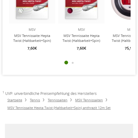
MSV
MSV
MSV
MSV Tennissaite Hepta
MSV Tennissaite Hepta
MSV Tennissait
Twist (Haltbarkeit+Spin)
Twist (Haltbarkeit+Spin)
Twist (Haltbarke
weiss 12m Set
rot 12m Set
anthrazit 200m
7,60€
7,60€
75,90€
1
UVP: unverbindliche Preisempfehlung des Herstellers
Startseite
Tennis
Tennissaiten
MSV Tennissaiten
MSV Tennissaite Hepta Twist (Haltbarkeit+Spin) anthrazit 12m Set