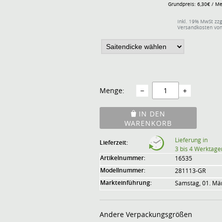
Grundpreis: 6,30€ / M
inkl. 19% MwSt zzg
Versandkosten von
Menge:
−
+
IN DEN
WARENKORB
Lieferung in
Lieferzeit:
3 bis 4 Werktage
Artikelnummer:
16535
Modellnummer:
281113-GR
Markteinführung:
Samstag, 01. Mä
Andere Verpackungsgrößen