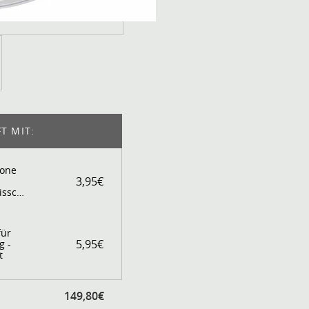
T MIT:
lone
3,95€
isschläger
für
5,95€
g -
t
149,80€