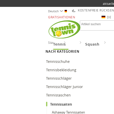
aktuell
KOSTENFREIE RÜCKSE
Deutsch
GRATISAKTIONEN
DE
Startseite
Tennis
Tennissaiten
Hea
Tennis
Squash
NACH KATEGORIEN
Tennisschuhe
Tennisbekleidung
Tennisschläger
Tennisschläger Junior
Tennistaschen
Tennissaiten
Ashaway Tennissaiten