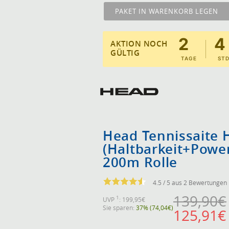
PAKET IN WARENKORB LEGEN
Montag, 10. August 2026
2
4
AKTION NOCH
GÜLTIG
TAGE
STD
Head Tennissaite
(Haltbarkeit+Power
200m Rolle
4.5 / 5 aus 2 Bewertungen
139,90€
1
UVP
: 199,95€
Sie sparen:
37% (74,04€)
125,91€