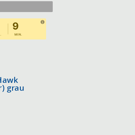
9
.
MIN.
 Hawk
) grau