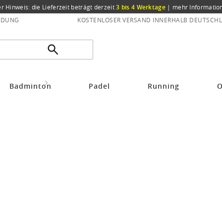
er Hinweis: die Lieferzeit beträgt derzeit
3 bis 4 Werktage
|
mehr Informatio
NDUNG
KOSTENLOSER VERSAND INNERHALB DEUTSCHL
d Tennissaiten
Head Tennissaite Hawk (Haltbarkeit+Power) grau 200m Rolle
Badminton
Padel
Running
O