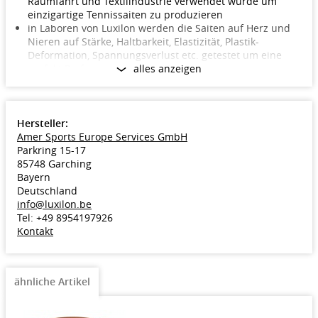
Raumfahrt und Textilindustrie verwendet wurde um
einzigartige Tennissaiten zu produzieren
in Laboren von Luxilon werden die Saiten auf Herz und
Nieren auf Stärke, Haltbarkeit, Elastizität, Plastik-
Deformation, Spannungsverlust etc. getestet um eine
perfekt Performance zu gewähren
alles anzeigen
Luxilon ist die beliebteste Saite auf der Tour: Roger
Federer, David Nalbandian, Lleyton Hewitt uvm.
schwören auf Luxilon!!!
Hersteller:
Amer Sports Europe Services GmbH
Dicken: 1.25/1.30mm
Parkring 15-17
Farbe: bronze
85748 Garching
Verpackung: 200 Meter Rolle
Bayern
Merkmale
Deutschland
Haupteigenschaft: Haltbarkeit, Spielgefühl/Touch
info@luxilon.be
Nebeneigenschaft: Kontrolle
Tel: +49 8954197926
Bauart Tennissaite: Monofil
Kontakt
Material Tennissaite: PEEK-Polymere, andere
Copolymerisate
ähnliche Artikel