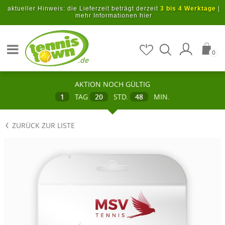
Zum Hauptinhalt springen
aktueller Hinweis: die Lieferzeit beträgt derzeit
3 bis 4 Werktage
|
mehr Informationen hier
Artikel suchen
0
.de
AKTION NOCH GÜLTIG
1
TAG
20
STD.
48
MIN.
ZURÜCK ZUR LISTE