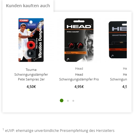
Kunden kauften auch
Head
Head
Tourna
Schwingungsdämpfer
Head
Head
Pete Sampras 2er
Schwingungsdämpfer Pro
Schwingungsd
schwarz 2er
Smartsorb schw
4,50€
4,95€
4,50€
Stück
1
eUVP: ehemalige unverbindliche Preisempfehlung des Herstellers