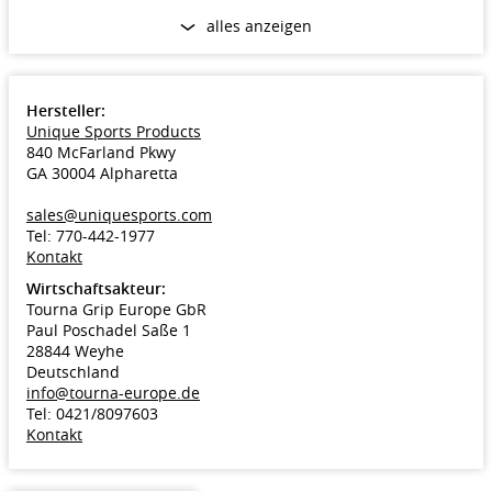
alles anzeigen
Merkmale
Haupteigenschaft: Spielgefühl/Touch
Nebeneigenschaft: Armschonung
Bauart Tennissaite: Multifil
Hersteller:
Material Tennissaite: Polyamid-Premium, Polyurethane
Unique Sports Products
840 McFarland Pkwy
GA 30004 Alpharetta
sales@uniquesports.com
Tel: 770-442-1977
Kontakt
Wirtschaftsakteur:
Tourna Grip Europe GbR
Paul Poschadel Saße 1
28844 Weyhe
Deutschland
info@tourna-europe.de
Tel: 0421/8097603
Kontakt