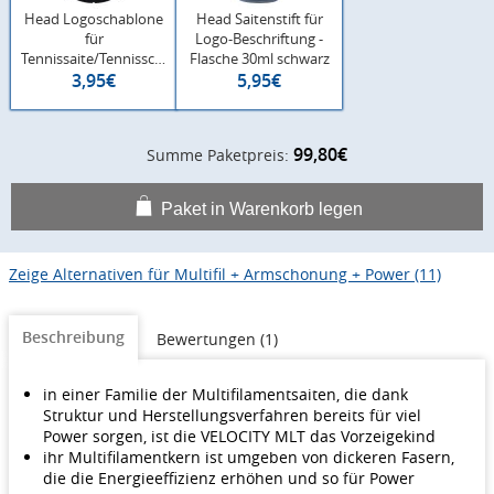
Head Logoschablone
Head Saitenstift für
für
Logo-Beschriftung -
Tennissaite/Tennisschläger
Flasche 30ml schwarz
- 1 Stück
3,95€
5,95€
99,80€
Summe Paketpreis:
Paket in Warenkorb legen
Zeige Alternativen für Multifil + Armschonung + Power (11)
Beschreibung
Bewertungen (1)
in einer Familie der Multifilamentsaiten, die dank
Struktur und Herstellungsverfahren bereits für viel
Power sorgen, ist die VELOCITY MLT das Vorzeigekind
ihr Multifilamentkern ist umgeben von dickeren Fasern,
die die Energieeffizienz erhöhen und so für Power