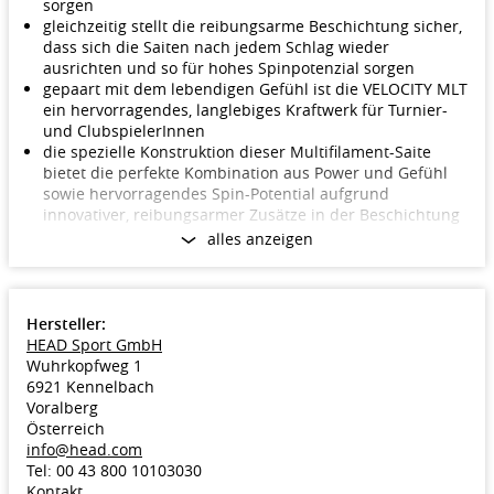
sorgen
gleichzeitig stellt die reibungsarme Beschichtung sicher,
dass sich die Saiten nach jedem Schlag wieder
ausrichten und so für hohes Spinpotenzial sorgen
gepaart mit dem lebendigen Gefühl ist die VELOCITY MLT
ein hervorragendes, langlebiges Kraftwerk für Turnier-
und ClubspielerInnen
die spezielle Konstruktion dieser Multifilament-Saite
bietet die perfekte Kombination aus Power und Gefühl
sowie hervorragendes Spin-Potential aufgrund
innovativer, reibungsarmer Zusätze in der Beschichtung
alles anzeigen
Dicke: 1.25, 1.30mm
Farbe: gelb
Verpackung: 200 Meter Rolle
Merkmale
Hersteller:
Haupteigenschaft: Armschonung, Spielgefühl/Touch
HEAD Sport GmbH
Nebeneigenschaft: Power, Kontrolle
Wuhrkopfweg 1
Bauart Tennissaite: Multifil
6921 Kennelbach
Material Tennissaite: Polyamid-Premium, Polyurethane,
Voralberg
andere Copolymerisate
Österreich
info@head.com
Tel: 00 43 800 10103030
Kontakt