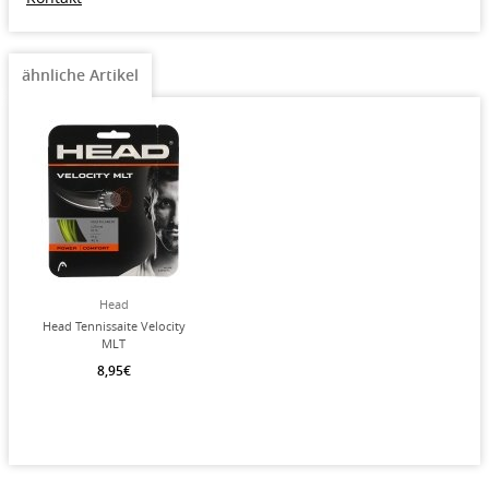
ähnliche Artikel
Head
Head Tennissaite Velocity
MLT
(Armschonung+Touch)
8,95€
gelb 12m Set