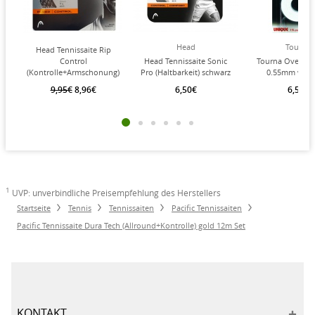
Head
Tourna
Head Tennissaite Rip
Control
Head Tennissaite Sonic
Tourna Overgrip
(Kontrolle+Armschonung)
Pro (Haltbarkeit) schwarz
0.55mm weiss
schwarz/weiss 12m Set
12m Set
9,95€
8,96€
6,50€
6,50€
1
UVP: unverbindliche Preisempfehlung des Herstellers
Startseite
Tennis
Tennissaiten
Pacific Tennissaiten
Pacific Tennissaite Dura Tech (Allround+Kontrolle) gold 12m Set
KONTAKT