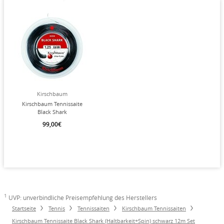
Kirschbaum
Kirschbaum Tennissaite
Black Shark
(Haltbarkeit+Spin)
99,00€
schwarz 200m Rolle
1
UVP: unverbindliche Preisempfehlung des Herstellers
Startseite
Tennis
Tennissaiten
Kirschbaum Tennissaiten
Kirschbaum Tennissaite Black Shark (Haltbarkeit+Spin) schwarz 12m Set