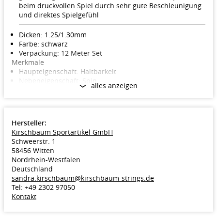
beim druckvollen Spiel durch sehr gute Beschleunigung
und direktes Spielgefühl
Dicken: 1.25/1.30mm
Farbe: schwarz
Verpackung: 12 Meter Set
Merkmale
Haupteigenschaft: Haltbarkeit
Nebeneigenschaft: Spin
alles anzeigen
Bauart Tennissaite: Monofil
Material Tennissaite: Co-Polyester Standard, Polyester
Hersteller:
Kirschbaum Sportartikel GmbH
Schweerstr. 1
58456 Witten
Nordrhein-Westfalen
Deutschland
sandra.kirschbaum@kirschbaum-strings.de
Tel: +49 2302 97050
Kontakt