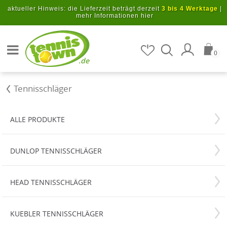
Zum Hauptinhalt springen
aktueller Hinweis: die Lieferzeit beträgt derzeit
3 bis 4 Werktage
|
mehr Informationen hier
Artikel suchen
0
.de
Tennisschläger
ALLE PRODUKTE
DUNLOP TENNISSCHLÄGER
HEAD TENNISSCHLÄGER
KUEBLER TENNISSCHLÄGER