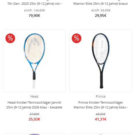
7th Gen. 2023 25in (9-12 Jahre) rot -
Warrior Elite 25in (9-12 Jahre) braun
besaitet -
- besaitet -
eUVP:
149,95€
eUVP:
59,95€
79,90€
29,95€
10% reduziert
10% reduziert
Head
Prince
Head Kinder-Tennisschläger Jannik
Prince Kinder-Tennisschläger
25in (9-12 Jahre) 2026 blau - besaitet
Warrior Elite 25in (9-12 Jahre) blau -
-
besaitet -
27,80€
45,90€
25,02€
41,31€