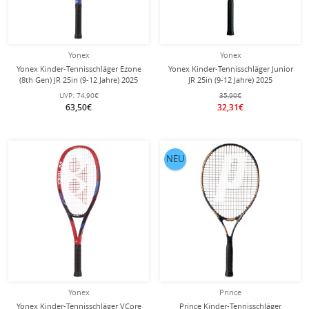
Yonex
Yonex
Yonex Kinder-Tennisschläger Ezone
Yonex Kinder-Tennisschläger Junior
(8th Gen) JR 25in (9-12 Jahre) 2025
JR 25in (9-12 Jahre) 2025
blau - besaitet -
korallrot/orange - besaitet -
UVP:
74,90€
35,90€
63,50€
32,31€
NEU
Yonex
Prince
Yonex Kinder-Tennisschläger VCore
Prince Kinder-Tennisschläger