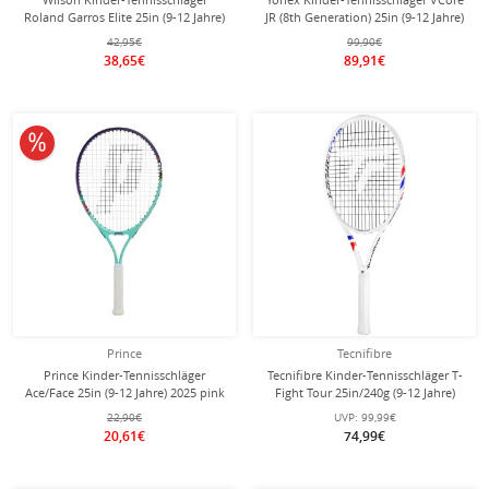
Roland Garros Elite 25in (9-12 Jahre)
JR (8th Generation) 25in (9-12 Jahre)
2026 weiss/braun - besaitet -
rot - besaitet -
42,95€
99,90€
38,65€
89,91€
10% reduziert
Prince
Tecnifibre
Prince Kinder-Tennisschläger
Tecnifibre Kinder-Tennisschläger T-
Ace/Face 25in (9-12 Jahre) 2025 pink
Fight Tour 25in/240g (9-12 Jahre)
- besaitet -
2025 weiss - besaitet -
22,90€
UVP:
99,99€
20,61€
74,99€