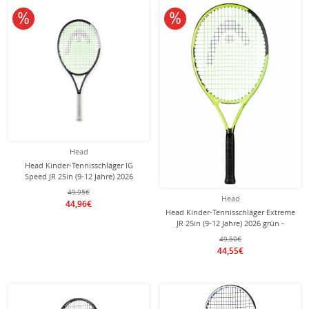
10% reduziert
10% reduziert
Head
Head Kinder-Tennisschläger IG
Speed JR 25in (9-12 Jahre) 2026
schwarz/weiss - besaitet -
49,95€
Head
44,96€
Head Kinder-Tennisschläger Extreme
JR 25in (9-12 Jahre) 2026 grün -
besaitet -
49,50€
44,55€