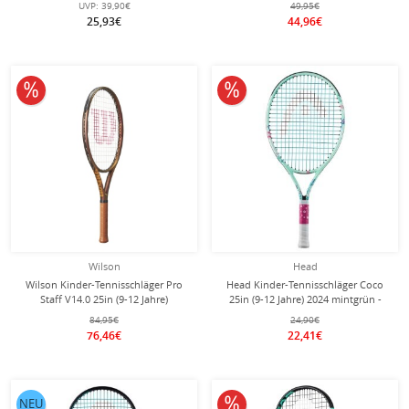
UVP:
39,90€
49,95€
25,93€
44,96€
10% reduziert
10% reduziert
Wilson
Head
Wilson Kinder-Tennisschläger Pro
Head Kinder-Tennisschläger Coco
Staff V14.0 25in (9-12 Jahre)
25in (9-12 Jahre) 2024 mintgrün -
bronzebraun - besaitet -
besaitet -
84,95€
24,90€
76,46€
22,41€
10% reduziert
NEU