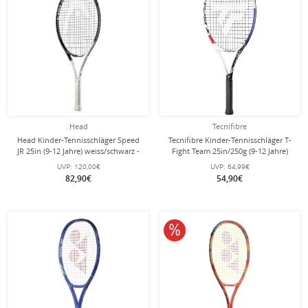
Head
Tecnifibre
Head Kinder-Tennisschläger Speed
Tecnifibre Kinder-Tennisschläger T-
JR 25in (9-12 Jahre) weiss/schwarz -
Fight Team 25in/250g (9-12 Jahre)
besaitet -
weiss - besaitet -
UVP:
120,00€
UVP:
64,99€
82,90€
54,90€
10% reduziert