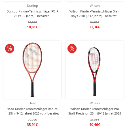
Dunlop
Wilson
Dunlop Kinder-Tennisschläger FX JR
Wilson Kinder-Tennisschläger Slam
25 (9-12 Jahre) - besaitet -
Boys 25in (9-12 Jahre) - besaitet -
20,90€
24,85€
18,81€
22,36€
10% reduziert
10% reduziert
Head
Wilson
Head Kinder-Tennisschläger Radical
Wilson Kinder-Tennisschläger Pro
Jr 25in (9-12 Jahre) 2025 rot - besaitet
Staff Precision 25in (9-12 Jahre) 2023
-
rot - besaitet -
39,90€
44,95€
35,91€
40,46€