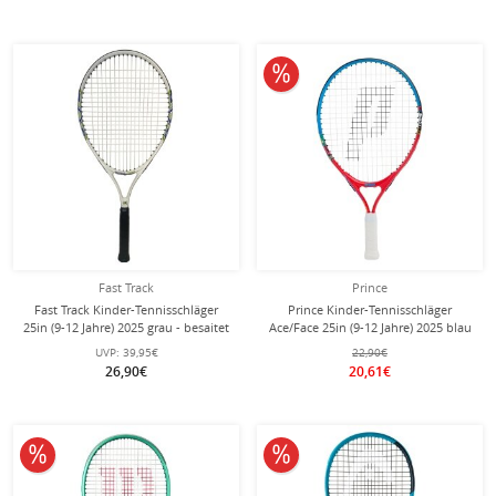
10% reduziert
Fast Track
Prince
Fast Track Kinder-Tennisschläger
Prince Kinder-Tennisschläger
25in (9-12 Jahre) 2025 grau - besaitet
Ace/Face 25in (9-12 Jahre) 2025 blau
-
- besaitet -
UVP:
39,95€
22,90€
26,90€
20,61€
10% reduziert
10% reduziert