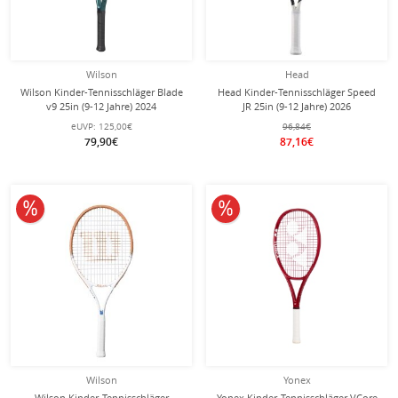
Wilson
Head
Wilson Kinder-Tennisschläger Blade
Head Kinder-Tennisschläger Speed
v9 25in (9-12 Jahre) 2024
JR 25in (9-12 Jahre) 2026
emeraldgrün - besaitet -
schwarz/weiss - besaitet -
eUVP:
125,00€
96,84€
79,90€
87,16€
10% reduziert
10% reduziert
Wilson
Yonex
Wilson Kinder-Tennisschläger
Yonex Kinder-Tennisschläger VCore