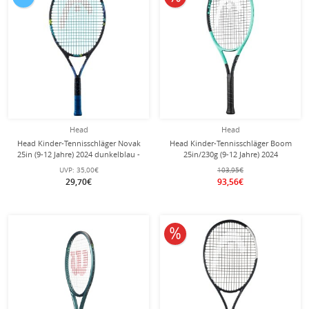
Head
Head
Head Kinder-Tennisschläger Novak
Head Kinder-Tennisschläger Boom
25in (9-12 Jahre) 2024 dunkelblau -
25in/230g (9-12 Jahre) 2024
besaitet -
schwarz/türkis - besaitet -
UVP:
35,00€
103,95€
29,70€
93,56€
10% reduziert