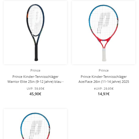
Prince
Prince
Prince Kinder-Tennisschläger
Prince Kinder-Tennisschläger
Warrior Elite 25in (9-12 Jahre) blau -
Ace/Face 26in (11-14 Jahre) 2025
besaitet -
blau - besaitet -
UVP:
59,95€
eUVP:
29,95€
45,90€
14,97€