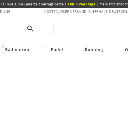
er Hinweis: die Lieferzeit beträgt derzeit
3 bis 4 Werktage
|
mehr Informatio
NDUNG
KOSTENLOSER VERSAND INNERHALB DEUTSCHL
Bekleidung Zubehör
Beanies/ Mützen/ Caps
Odlo
Badminton
Padel
Running
O