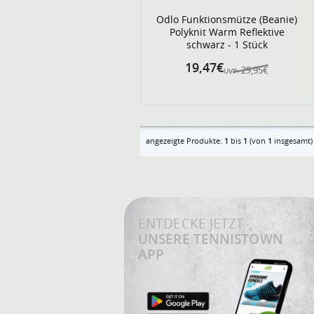
Odlo Funktionsmütze (Beanie)
Polyknit Warm Reflektive
schwarz - 1 Stück
19,47€
29,95€
UVP:
angezeigte Produkte:
1
bis
1
(von
1
insgesamt)
ENTDECKE JETZT
UNSERE TENNISTOWN
APP