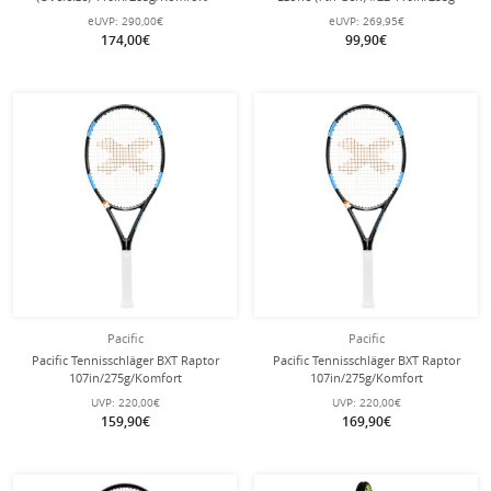
unbesaitet -
himmelblau - besaitet -
eUVP:
290,00€
eUVP:
269,95€
174,00€
99,90€
Pacific
Pacific
Pacific Tennisschläger BXT Raptor
Pacific Tennisschläger BXT Raptor
107in/275g/Komfort
107in/275g/Komfort
schwarz/cyanblau - unbesaitet -
schwarz/cyanblau - besaitet -
UVP:
220,00€
UVP:
220,00€
159,90€
169,90€