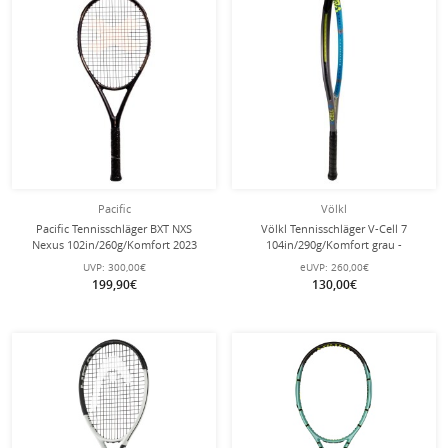
Pacific
Völkl
Pacific Tennisschläger BXT NXS
Völkl Tennisschläger V-Cell 7
Nexus 102in/260g/Komfort 2023
104in/290g/Komfort grau -
schwarz/chrome - unbesaitet -
unbesaitet -
UVP:
300,00€
eUVP:
260,00€
199,90€
130,00€