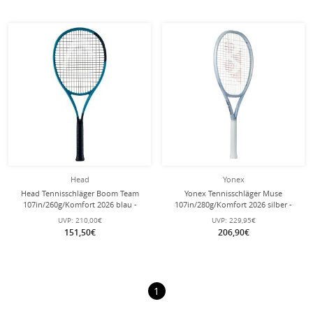
Head
Yonex
Head Tennisschläger Boom Team
Yonex Tennisschläger Muse
107in/260g/Komfort 2026 blau -
107in/280g/Komfort 2026 silber -
unbesaitet -
unbesaitet -
UVP:
210,00€
UVP:
229,95€
151,50€
206,90€
1