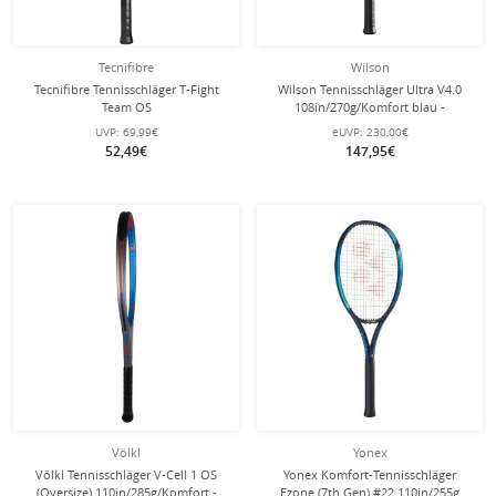
Tecnifibre
Wilson
Tecnifibre Tennisschläger T-Fight
Wilson Tennisschläger Ultra V4.0
Team OS
108in/270g/Komfort blau -
105in/275g/Allround/Freizeit 2025
unbesaitet -
UVP:
69,99€
eUVP:
230,00€
weiss/schwarz - besaitet -
52,49€
147,95€
Völkl
Yonex
Völkl Tennisschläger V-Cell 1 OS
Yonex Komfort-Tennisschläger
(Oversize) 110in/285g/Komfort -
Ezone (7th Gen) #22 110in/255g