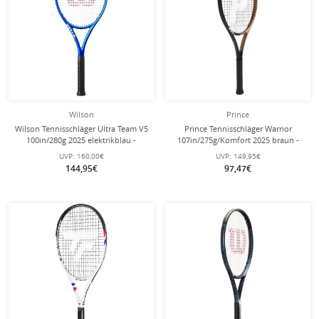
Wilson
Prince
Wilson Tennisschläger Ultra Team V5
Prince Tennisschläger Warrior
100in/280g 2025 elektrikblau -
107in/275g/Komfort 2025 braun -
besaitet -
besaitet -
UVP:
160,00€
UVP:
149,95€
144,95€
97,47€