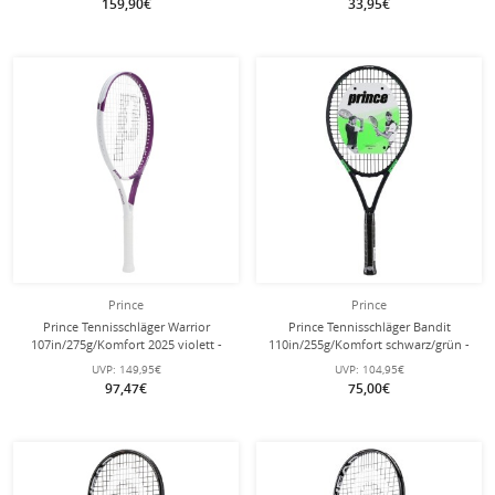
159,90€
33,95€
Prince
Prince
Prince Tennisschläger Warrior
Prince Tennisschläger Bandit
107in/275g/Komfort 2025 violett -
110in/255g/Komfort schwarz/grün -
besaitet -
besaitet -
UVP:
149,95€
UVP:
104,95€
97,47€
75,00€