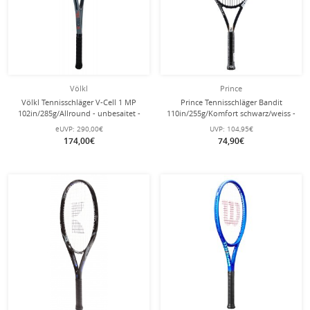
Völkl
Prince
Völkl Tennisschläger V-Cell 1 MP
Prince Tennisschläger Bandit
102in/285g/Allround - unbesaitet -
110in/255g/Komfort schwarz/weiss -
besaitet -
eUVP:
290,00€
UVP:
104,95€
174,00€
74,90€