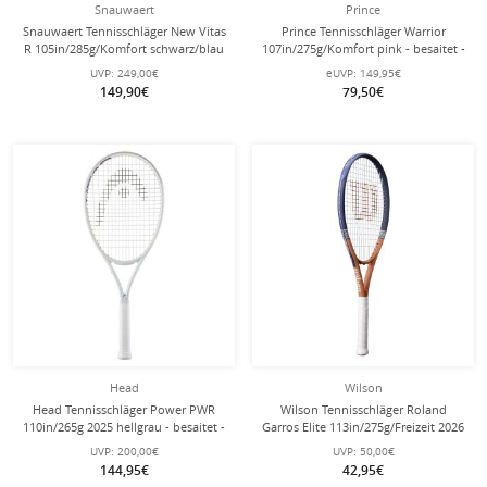
Snauwaert
Prince
Snauwaert Tennisschläger New Vitas
Prince Tennisschläger Warrior
R 105in/285g/Komfort schwarz/blau
107in/275g/Komfort pink - besaitet -
- unbesaitet -
UVP:
249,00€
eUVP:
149,95€
149,90€
79,50€
Head
Wilson
Head Tennisschläger Power PWR
Wilson Tennisschläger Roland
110in/265g 2025 hellgrau - besaitet -
Garros Elite 113in/275g/Freizeit 2026
navyblau/braun - besaitet -
UVP:
200,00€
UVP:
50,00€
144,95€
42,95€