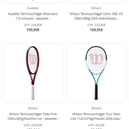
Kuebler
Wilson
Kuebler Tennisschläger Resonanz
Wilson Tennisschläger Ultra 100L V5
110 schwarz - besaitet -
100in/280g 2025 elektrikblau -
unbesaitet -
UVP:
249,90€
UVP:
220,00€
199,90€
169,95€
Wilson
Wilson
Wilson Tennisschläger Triad Five
Wilson Tennisschläger Tour Slam
103in/267g/Komfort rot - besaitet -
Lite 112in/274g/Freizeit 2026 blau -
besaitet -
UVP:
220,00€
UVP:
40,00€