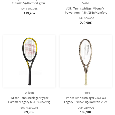
110in/255g/Komfort grau -
Völkl
unbesaitet -
Völkl Tennisschläger Vöstra V1
UVP:
199,90€
Power Arm 115in/255g/Komfort
119,90€
2025 blau - unbesaitet -
UVP:
350,00€
279,90€
Wilson
Prince
Wilson Tennisschläger Hyper
Prince Tennisschläger ZTXT O3
Hammer Legacy Mid 103in/249g
Legacy 120in/260g/Komfort 2024
schwarz/gelb - besaitet -
gold- besaitet -
eUVP:
200,00€
UVP:
269,90€
89,90€
189,90€