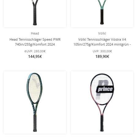
Head
Völkl
Head Tennisschläger Speed PWR
Völkl Tennisschläger Vöstra V4
740in/255g/Komfort 2024
105in/275g/Komfort 2024 mintgrün -
weiss/schwarz - besaitet -
unbesaitet -
eUVP:
280,00€
UVP:
300,00€
144,95€
189,90€