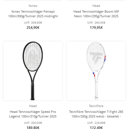
Yonex
Head
Yonex Tennisschläger Percept
Head Tennisschläger Boom MP
100in/300g/Turnier 2025 midnight
Neon 100in/295g/Turnier 2025
navyblau - unbesaitet -
schwarz - unbesaitet -
UVP:
309,90€
UVP:
260,00€
254,90€
179,95€
Head
Tecnifibre
Head Tennisschläger Speed Pro
Tecnifibre Tennisschläger T-Fight 285
Legend 100in/310g/Turnier 2025
100in/285g 2025 weiss - besaitet -
schwarz/gold - unbesaitet -
UVP:
300,00€
UVP:
229,99€
189,80€
172,49€