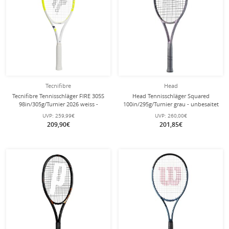
Tecnifibre
Head
Tecnifibre Tennisschläger FIRE 305S
Head Tennisschläger Squared
98in/305g/Turnier 2026 weiss -
100in/295g/Turnier grau - unbesaitet
unbesaitet -
-
UVP:
259,99€
UVP:
260,00€
209,90€
201,85€