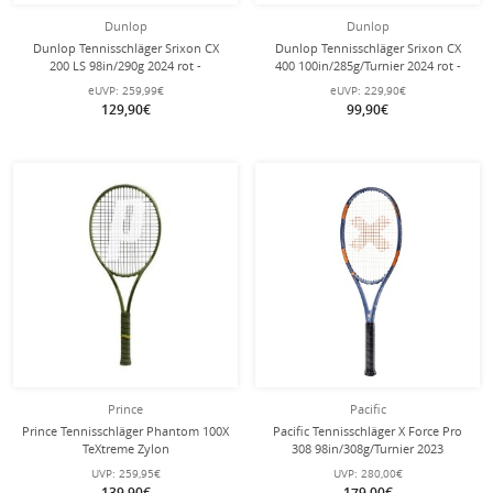
Dunlop
Dunlop
Dunlop Tennisschläger Srixon CX
Dunlop Tennisschläger Srixon CX
200 LS 98in/290g 2024 rot -
400 100in/285g/Turnier 2024 rot -
unbesaitet -
unbesaitet -
eUVP:
259,99€
eUVP:
229,90€
129,90€
99,90€
Prince
Pacific
Prince Tennisschläger Phantom 100X
Pacific Tennisschläger X Force Pro
TeXtreme Zylon
308 98in/308g/Turnier 2023
100in/320g/18x20/Turnier 2024 grün
blau/orange - unbesaitet -
UVP:
259,95€
UVP:
280,00€
- unbesaitet -
139,90€
179,00€