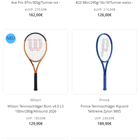
Ace Pro 97in/305g/Turnier rot -
#23 98in/290g/16x19/Turnier weiss -
unbesaitet -
unbesaitet -
eUVP:
270,00€
eUVP:
210,00€
162,00€
126,00€
NEU
Wilson
Prince
Wilson Tennisschläger Burn v6.0 LS
Prince Tennisschläger Ripcord
100in/280g/Allround 2026
TeXtreme Zylon 98XS
orange/schwarz - besaitet -
98in/305g/Turnier 2026 blau -
UVP:
180,00€
UVP:
239,95€
unbesaitet -
129,90€
189,90€