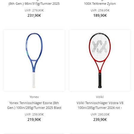
(8th Gen.) 98in/315g/Turnier 2025
100X TeXtreme Zylon
blau - unbesaitet -
100in/310g/Turnier 2025 grün -
UVP:
279,90€
UVP:
259,95€
unbesaitet -
237,90€
189,90€
Yonex
Völkl
Yonex Tennisschläger Ezone (8th
Völkl Tennisschläger Vöstra V8
Gen.) 100in/285g/Turnier 2025 Blast
100in/285g/Turnier 2024 rot -
blau - unbesaitet -
unbesaitet -
UVP:
259,95€
UVP:
290,00€
219,90€
239,90€