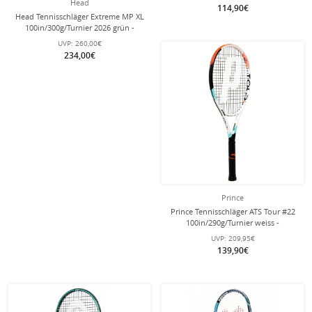
Head
114,90€
Head Tennisschläger Extreme MP XL
100in/300g/Turnier 2026 grün -
unbesaitet -
UVP:
260,00€
234,00€
Prince
Prince Tennisschläger ATS Tour #22
100in/290g/Turnier weiss -
unbesaitet -
UVP:
209,95€
139,90€