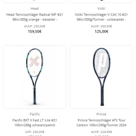
Head
Völkl
Head Tennisschläger Radical MP #21
Völkl Tennisschläger V-Cell 10 #21
98in/300g orange - besaitet -
98in/300g/Turnier - unbesaitet -
eUVP:
250,00€
eUVP:
280,00€
159,50€
125,00€
Pacific
Prince
Pacific BXT X Fast LT Lite #21
Prince Tennisschläger ATS Tour
100in/288g schwarz/petrol
Carbon 100in/290g/Turnier 2024
Tennisschläger - unbesaitet -
schwarz - unbesaitet -
UVP:
230,00€
eUVP:
229,95€