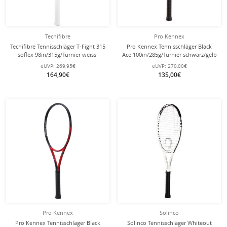
Tecnifibre
Pro Kennex
Tecnifibre Tennisschläger T-Fight 315
Pro Kennex Tennisschläger Black
Isoflex 98in/315g/Turnier weiss -
Ace 100in/285g/Turnier schwarz/gelb
unbesaitet -
- unbesaitet -
eUVP:
269,95€
eUVP:
270,00€
164,90€
135,00€
Pro Kennex
Solinco
Pro Kennex Tennisschläger Black
Solinco Tennisschläger Whiteout