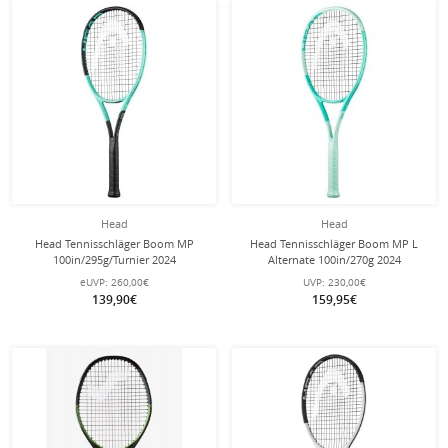
Head
Head
Head Tennisschläger Boom MP
Head Tennisschläger Boom MP L
100in/295g/Turnier 2024
Alternate 100in/270g 2024
schwarz/türkis - unbesaitet -
mint/türkis - unbesaitet -
eUVP:
260,00€
UVP:
230,00€
139,90€
159,95€