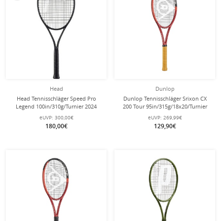
Head
Dunlop
Head Tennisschläger Speed Pro
Dunlop Tennisschläger Srixon CX
Legend 100in/310g/Turnier 2024
200 Tour 95in/315g/18x20/Turnier
schwarz - unbesaitet -
2024 rot - unbesaitet -
eUVP:
300,00€
eUVP:
269,99€
180,00€
129,90€