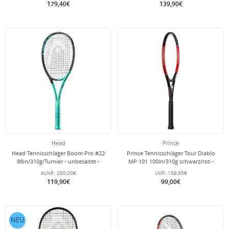
179,40€
139,90€
Head
Prince
Head Tennisschläger Boom Pro #22
Prince Tennisschläger Tour Diablo
98in/310g/Turnier - unbesaitet -
MP 101 100in/310g schwarz/rot -
unbesaitet -
eUVP:
280,00€
UVP:
189,95€
119,90€
99,00€
NEU