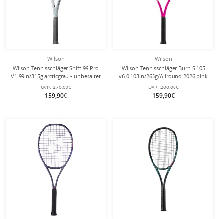
Wilson
Wilson
Wilson Tennisschläger Shift 99 Pro
Wilson Tennisschläger Burn S 105
V1 99in/315g arcticgrau - unbesaitet
v6.0 103in/265g/Allround 2026 pink
- besaitet -
UVP:
270,00€
UVP:
200,00€
159,90€
159,90€