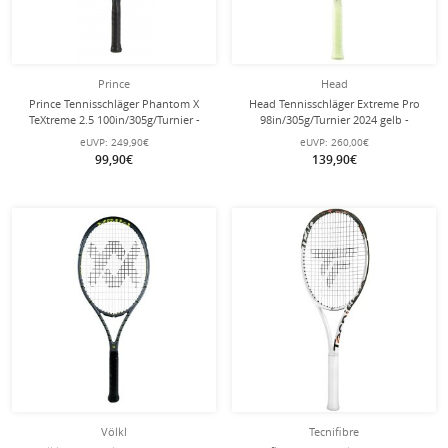
Prince
Head
Prince Tennisschläger Phantom X
Head Tennisschläger Extreme Pro
TeXtreme 2.5 100in/305g/Turnier -
98in/305g/Turnier 2024 gelb -
unbesaitet -
unbesaitet -
eUVP:
249,90€
eUVP:
260,00€
99,90€
139,90€
Völkl
Tecnifibre