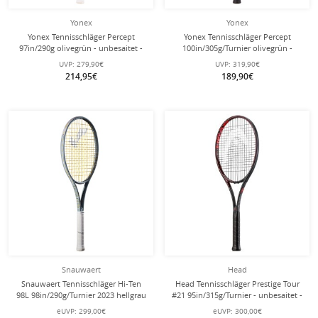
Yonex
Yonex
Yonex Tennisschläger Percept
Yonex Tennisschläger Percept
97in/290g olivegrün - unbesaitet -
100in/305g/Turnier olivegrün -
unbesaitet -
UVP:
279,90€
UVP:
319,90€
214,95€
189,90€
Snauwaert
Head
Snauwaert Tennisschläger Hi-Ten
Head Tennisschläger Prestige Tour
98L 98in/290g/Turnier 2023 hellgrau
#21 95in/315g/Turnier - unbesaitet -
- unbesaitet -
eUVP:
299,00€
eUVP:
300,00€