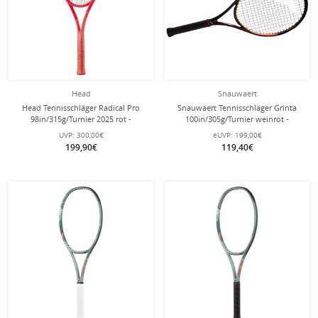
Head
Snauwaert
Head Tennisschläger Radical Pro
Snauwaert Tennisschläger Grinta
98in/315g/Turnier 2025 rot -
100in/305g/Turnier weinrot -
unbesaitet -
unbesaitet -
UVP:
300,00€
eUVP:
199,00€
199,90€
119,40€