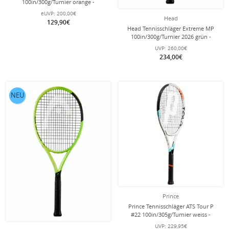
100in/300g/Turnier orange -
unbesaitet -
eUVP:
200,00€
Head
129,90€
Head Tennisschläger Extreme MP
100in/300g/Turnier 2026 grün -
unbesaitet -
UVP:
260,00€
234,00€
NEU
Prince
Prince Tennisschläger ATS Tour P
#22 100in/305g/Turnier weiss -
unbesaitet -
UVP:
229,95€