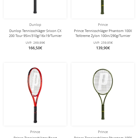
Dunlop
Prince
Dunlop Tennisschläger Srixon CX
Prince Tennisschläger Phantom 100X
200 Tour 95in/310g/16x19/Turnier
TeXtreme Zylon 100in/290g/Turnier
2024 rot - unbesaitet -
2024 grün - unbesaitet -
UVP:
269,99€
UVP:
259,95€
166,50€
139,90€
Prince
Prince
Prince Tennisschläger Beast
Prince Tennisschläger Phantom 100X