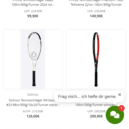
100in/300g/Turnier 2024 rot -
TeXtreme Zylon 100in/305g/Turnier
unbesaitet -
2024 grün - unbesaitet -
UVP:
229,95€
UVP:
259,90€
99,90€
149,90€
Solinco
Völkl
Solinco Tennisschläger Whiteout
Völkl Tennisschläger V-Cell 8
#23 98in/305g/18x20/Turnier weiss -
100in/285g/Turnier schwarz -
unbesaitet -
unbesaitet -
eUVP:
210,00€
UVP:
280,00€
126,00€
209,90€