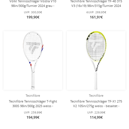
Völkl Tennisschläger Vöstra V10
Tecnifibre Tennisschläger TF-40 315
98in/300g/Turnier 2024 grau -
V3 (16x19) 98in/315g/Turnier 2024
unbesaitet -
weiss/grün - unbesaitet -
UVP:
300,00€
eUVP:
269,95€
199,90€
161,97€
Tecnifibre
Tecnifibre
Tecnifibre Tennisschläger T-Fight
Tecnifibre Tennisschläger TF-X1 275
300S 98in/300g 2025 weiss -
V2 105in/275g weiss - besaitet -
unbesaitet -
UVP:
259,99€
UVP:
229,99€
194,99€
114,99€