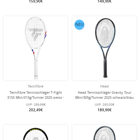
159,90€
149,90€
NEU
Tecnifibre
Head
Tecnifibre Tennisschläger T-Fight
Head Tennisschläger Gravity Tour
315S 98in/315g/Turnier 2025 weiss -
98in/305g/Turnier 2025 schwarz/blau
unbesaitet -
- unbesaitet -
UVP:
269,99€
UVP:
280,00€
202,49€
189,90€