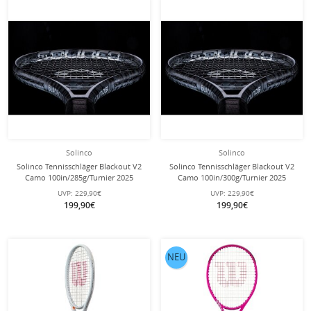
Solinco
Solinco
Solinco Tennisschläger Blackout V2
Solinco Tennisschläger Blackout V2
Camo 100in/285g/Turnier 2025
Camo 100in/300g/Turnier 2025
schwarz/camo - unbesaitet -
schwarz/camo - unbesaitet -
UVP:
229,90€
UVP:
229,90€
199,90€
199,90€
NEU