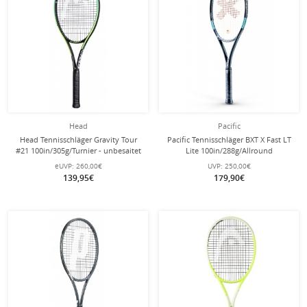
Head
Pacific
Head Tennisschläger Gravity Tour
Pacific Tennisschläger BXT X Fast LT
#21 100in/305g/Turnier - unbesaitet
Lite 100in/288g/Allround
-
schwarz/petrol - besaitet -
eUVP:
260,00€
UVP:
250,00€
139,95€
179,90€