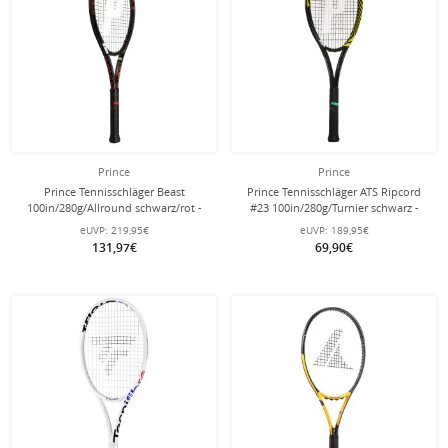
Prince
Prince
Prince Tennisschläger Beast
Prince Tennisschläger ATS Ripcord
100in/280g/Allround schwarz/rot -
#23 100in/280g/Turnier schwarz -
unbesaitet -
besaitet -
eUVP:
219,95€
eUVP:
189,95€
131,97€
69,90€