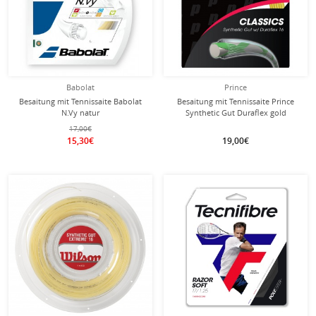
Babolat
Prince
Besaitung mit Tennissaite Babolat
Besaitung mit Tennissaite Prince
N.Vy natur
Synthetic Gut Duraflex gold
17,00€
15,30€
19,00€
mit dieser Saite
mit dieser Saite
Besaitung
Besaitung