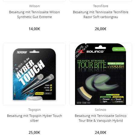
Wilson
Tecnifibre
Besaitung mit Tennissaite Wilson
Besaitung mit Tennissaite Tecnifibre
Synthetic Gut Extreme
Razor Soft carbongrau
14,00€
26,00€
mit dieser Saite
Besaitung
Topspin
Solinco
Besaitung mit Topspin Hyber Touch
Besaitung mit Tennissaite Solinco
silber
Tour Bite & Vanquish Hybrid
25,00€
24,00€