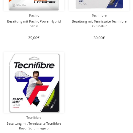
Pacific
Tecnifibre
Besaitung mit Pacific Power Hybrid
Besaitung mit Tennissaite Tecnifibre
natur
XR3 natur
25,00€
30,00€
mit dieser Saite
Besaitung
Tecnifibre
Besaitung mit Tennissaite Tecnifibre
Razor Soft limegelb