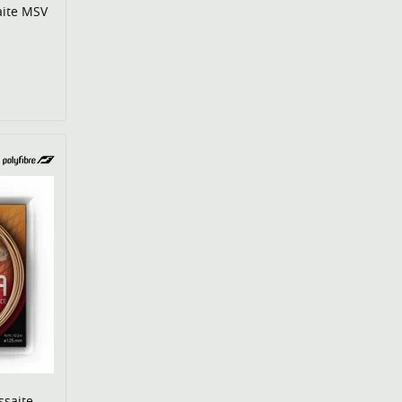
aite MSV
r
ssaite