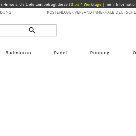
er Hinweis: die Lieferzeit beträgt derzeit
3 bis 4 Werktage
|
mehr Informatio
NDUNG
KOSTENLOSER VERSAND INNERHALB DEUTSCHL
Badminton
Padel
Running
O