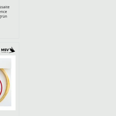
ssaite
ence
 grün