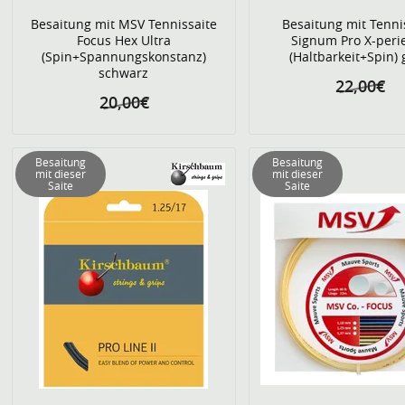
Besaitung mit MSV Tennissaite
Besaitung mit Tenni
Focus Hex Ultra
Signum Pro X-peri
(Spin+Spannungskonstanz)
(Haltbarkeit+Spin)
schwarz
22,00€
20,00€
Besaitung
Besaitung
mit dieser
mit dieser
Saite
Saite