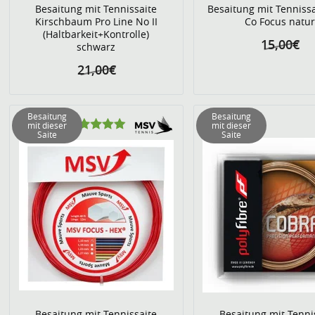
Besaitung mit Tennissaite
Besaitung mit Tenniss
Kirschbaum Pro Line No II
Co Focus natu
(Haltbarkeit+Kontrolle)
15,00€
schwarz
21,00€
Besaitung
Besaitung
mit dieser
mit dieser
Saite
Saite
Besaitung mit Tennissaite
Besaitung mit Tenni