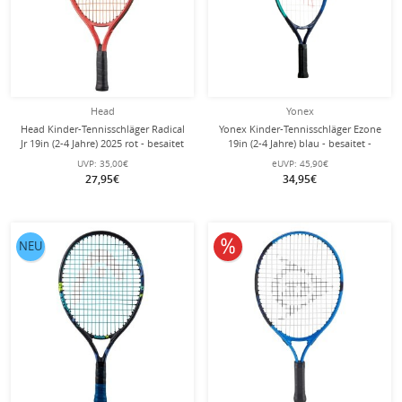
Head
Yonex
Head Kinder-Tennisschläger Radical
Yonex Kinder-Tennisschläger Ezone
Jr 19in (2-4 Jahre) 2025 rot - besaitet
19in (2-4 Jahre) blau - besaitet -
-
UVP:
35,00€
eUVP:
45,90€
27,95€
34,95€
10% reduziert
NEU