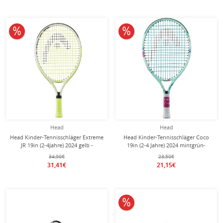
10% reduziert
10% reduziert
Head
Head
Head Kinder-Tennisschläger Extreme
Head Kinder-Tennisschläger Coco
JR 19in (2-4Jahre) 2024 gelb -
19in (2-4 Jahre) 2024 mintgrün-
besaitet -
besaitet -
34,90€
23,50€
31,41€
21,15€
10% reduziert