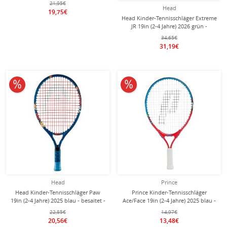
21,95€
Head
19,75€
Head Kinder-Tennisschläger Extreme
JR 19in (2-4 Jahre) 2026 grün -
besaitet -
34,65€
31,19€
10% reduziert
10% reduziert
Head
Prince
Head Kinder-Tennisschläger Paw
Prince Kinder-Tennisschläger
19in (2-4 Jahre) 2025 blau - besaitet -
Ace/Face 19in (2-4 Jahre) 2025 blau -
besaitet -
22,85€
14,97€
20,56€
13,48€