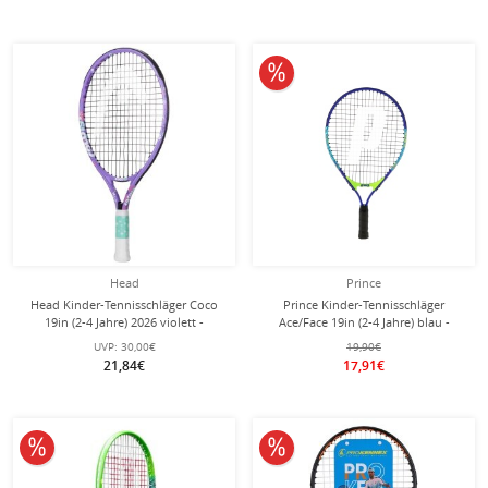
10% reduziert
Head
Prince
Head Kinder-Tennisschläger Coco
Prince Kinder-Tennisschläger
19in (2-4 Jahre) 2026 violett -
Ace/Face 19in (2-4 Jahre) blau -
besaitet -
besaitet -
UVP:
30,00€
19,90€
21,84€
17,91€
10% reduziert
10% reduziert