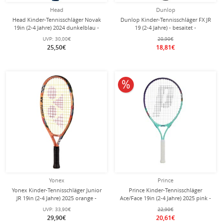
Head
Dunlop
Head Kinder-Tennisschläger Novak
Dunlop Kinder-Tennisschläger FX JR
19in (2-4 Jahre) 2024 dunkelblau -
19 (2-4 Jahre) - besaitet -
besaitet -
UVP:
30,00€
20,90€
25,50€
18,81€
10% reduziert
Yonex
Prince
Yonex Kinder-Tennisschläger Junior
Prince Kinder-Tennisschläger
JR 19in (2-4 Jahre) 2025 orange -
Ace/Face 19in (2-4 Jahre) 2025 pink -
besaitet -
besaitet -
UVP:
33,90€
22,90€
29,90€
20,61€