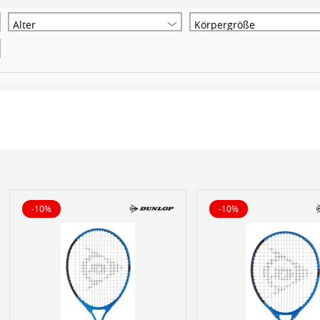
Alter
Körpergröße
-10%
-10%
10% reduziert
10% reduziert