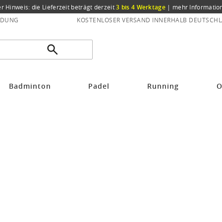
er Hinweis: die Lieferzeit beträgt derzeit
3 bis 4 Werktage
|
mehr Informatio
NDUNG
KOSTENLOSER VERSAND INNERHALB DEUTSCHL
r
Badminton
Padel
Running
O