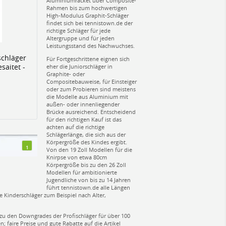
Aluminiumracket über Composite-
Rahmen bis zum hochwertigen
High-Modulus Graphit-Schläger
findet sich bei tennistown.de der
richtige Schläger für jede
Altergruppe und für jeden
Leistungsstand des Nachwuchses.
schläger
Für Fortgeschrittene eignen sich
esaitet -
eher die Juniorschläger in
Graphite- oder
Compositebauweise, für Einsteiger
oder zum Probieren sind meistens
die Modelle aus Aluminium mit
außen- oder innenliegender
Brücke ausreichend. Entscheidend
für den richtigen Kauf ist das
achten auf die richtige
Schlägerlänge, die sich aus der
Körpergröße des Kindes ergibt.
1
Von den 19 Zoll Modellen für die
Knirpse von etwa 80cm
Körpergröße bis zu den 26 Zoll
Modellen für ambitionierte
Jugendliche von bis zu 14 Jahren
führt tennistown.de alle Längen
 Kinderschläger zum Beispiel nach Alter,
n zu den Downgrades der Profischläger für über 100
 faire Preise und gute Rabatte auf die Artikel