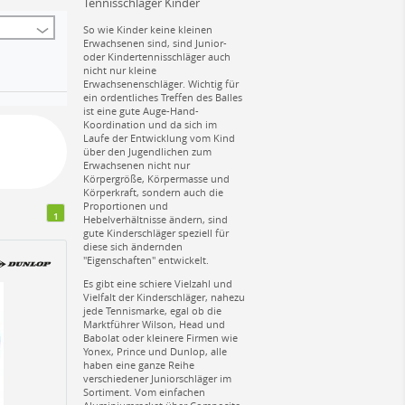
Tennisschläger Kinder
So wie Kinder keine kleinen
Erwachsenen sind, sind Junior-
oder Kindertennisschläger auch
nicht nur kleine
Erwachsenenschläger. Wichtig für
ein ordentliches Treffen des Balles
ist eine gute Auge-Hand-
Koordination und da sich im
Laufe der Entwicklung vom Kind
über den Jugendlichen zum
Erwachsenen nicht nur
Körpergröße, Körpermasse und
Körperkraft, sondern auch die
Proportionen und
1
Hebelverhältnisse ändern, sind
gute Kinderschläger speziell für
diese sich ändernden
"Eigenschaften" entwickelt.
Es gibt eine schiere Vielzahl und
Vielfalt der Kinderschläger, nahezu
jede Tennismarke, egal ob die
Marktführer Wilson, Head und
Babolat oder kleinere Firmen wie
Yonex, Prince und Dunlop, alle
haben eine ganze Reihe
verschiedener Juniorschläger im
Sortiment. Vom einfachen