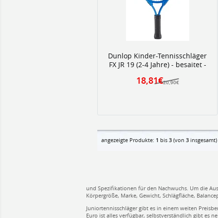
Dunlop Kinder-Tennisschläger
FX JR 19 (2-4 Jahre) - besaitet -
18,81€
20,90€
angezeigte Produkte:
1
bis
3
(von
3
insgesamt)
und Spezifikationen für den Nachwuchs. Um die Ausw
Körpergröße, Marke, Gewicht, Schlägfläche, Balancep
Juniortennisschläger gibt es in einem weiten Preisb
Euro ist alles verfügbar, selbstverständlich gibt es