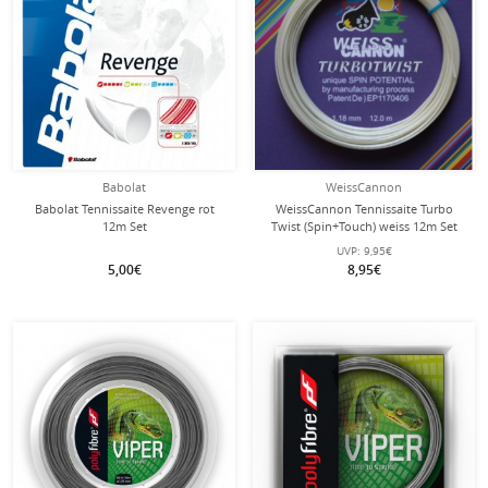
Babolat
WeissCannon
Babolat Tennissaite Revenge rot
WeissCannon Tennissaite Turbo
12m Set
Twist (Spin+Touch) weiss 12m Set
UVP:
9,95€
5,00€
8,95€