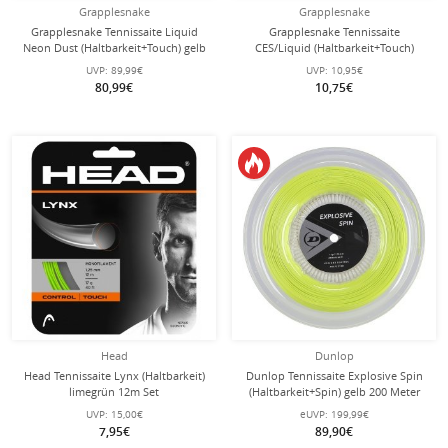
Grapplesnake
Grapplesnake
Grapplesnake Tennissaite Liquid
Grapplesnake Tennissaite
Neon Dust (Haltbarkeit+Touch) gelb
CES/Liquid (Haltbarkeit+Touch)
200m Rolle
2x6m Set
UVP:
89,99€
UVP:
10,95€
80,99€
10,75€
Head
Dunlop
Head Tennissaite Lynx (Haltbarkeit)
Dunlop Tennissaite Explosive Spin
limegrün 12m Set
(Haltbarkeit+Spin) gelb 200 Meter
Rolle
UVP:
15,00€
eUVP:
199,99€
7,95€
89,90€