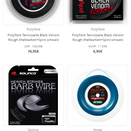
Polyfibre
Polyfibre
Polyfibre Tennissaite Black Venom
Polyfibre Tennissaite Black Venom
Rough (Haltbarkeit+Spin) schwarz
Rough (Haltbarkeit+Spin) schwarz
200m Rolle
12m Set
UVP:
109,00€
eUVP:
11,50€
76,95€
6,95€
Solinco
Yonex