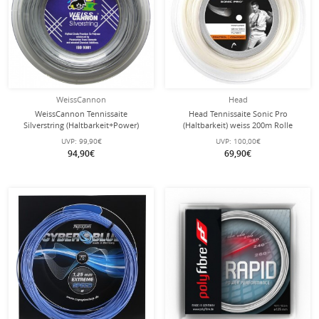
WeissCannon
Head
WeissCannon Tennissaite
Head Tennissaite Sonic Pro
Silverstring (Haltbarkeit+Power)
(Haltbarkeit) weiss 200m Rolle
silber 200m Rolle
UVP:
99,90€
UVP:
100,00€
94,90€
69,90€