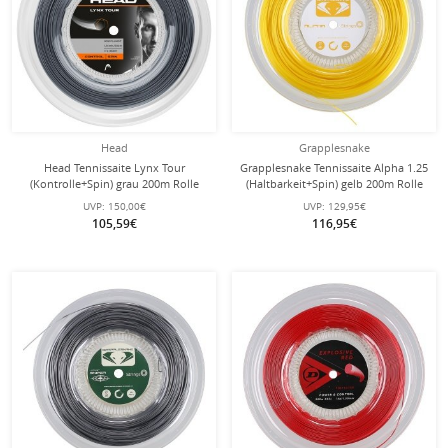
Head
Grapplesnake
Head Tennissaite Lynx Tour
Grapplesnake Tennissaite Alpha 1.25
(Kontrolle+Spin) grau 200m Rolle
(Haltbarkeit+Spin) gelb 200m Rolle
UVP:
150,00€
UVP:
129,95€
105,59€
116,95€