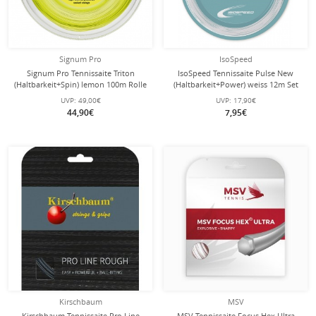
Signum Pro
IsoSpeed
Signum Pro Tennissaite Triton
IsoSpeed Tennissaite Pulse New
(Haltbarkeit+Spin) lemon 100m Rolle
(Haltbarkeit+Power) weiss 12m Set
UVP:
49,00€
UVP:
17,90€
44,90€
7,95€
Kirschbaum
MSV
Kirschbaum Tennissaite Pro Line
MSV Tennissaite Focus Hex Ultra