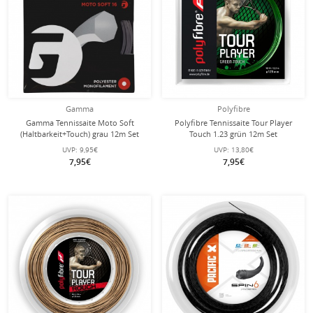
Gamma
Polyfibre
Gamma Tennissaite Moto Soft
Polyfibre Tennissaite Tour Player
(Haltbarkeit+Touch) grau 12m Set
Touch 1.23 grün 12m Set
UVP:
9,95€
UVP:
13,80€
7,95€
7,95€