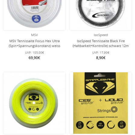
MSV
IsoSpeed
MSV Tennissaite Focus Hex Ultra
IsoSpeed Tennissaite Black Fire
(Spin+Spannungskonstanz) weiss
(Haltbarkeit+Kontrolle) schwarz 12m
200m Rolle
Set
UVP:
105,00€
UVP:
17,90€
69,90€
8,90€