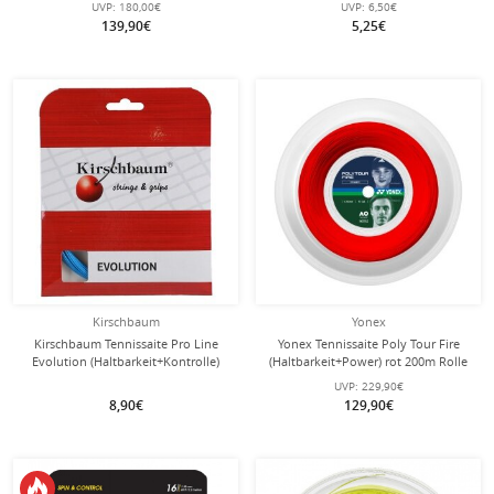
UVP:
180,00€
UVP:
6,50€
139,90€
5,25€
Kirschbaum
Yonex
Kirschbaum Tennissaite Pro Line
Yonex Tennissaite Poly Tour Fire
Evolution (Haltbarkeit+Kontrolle)
(Haltbarkeit+Power) rot 200m Rolle
blau 12m Set
UVP:
229,90€
8,90€
129,90€