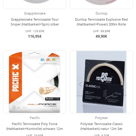
Grapplesnake
Dunlop
Grapplesnake Tennissaite Tour
Dunlop Tennissaite Explosive Red
Sniper (Haltbarkeit+Spin) silber
(Haltbarkeit+Power) 200m Rolle
200m Rolle
UVP:
129,95€
UVP:
99,99€
116,95€
49,90€
Pacific
Polystar
Pacific Tennissaite Poly Force
Polystar Tennissaite Classic
(Haltbarkeit+Kontrolle) schwarz 12m
(Haltbarkeit) natur 12m Set
Set
UVP:
29,95€
UVP:
6,50€