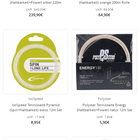
(Haltbarkeit+Power) silber 220m
(Haltbarkeit) orange 200m Rolle
Rolle
UVP:
340,00€
UVP:
69,00€
239,90€
64,90€
IsoSpeed
Polystar
IsoSpeed Tennissaite Pyramid
Polystar Tennissaite Energy
(Spin+Haltbarkeit) weiss 12m Set
(Haltbarkeit+Power) natur 12m Set
UVP:
17,90€
UVP:
7,60€
8,95€
5,90€