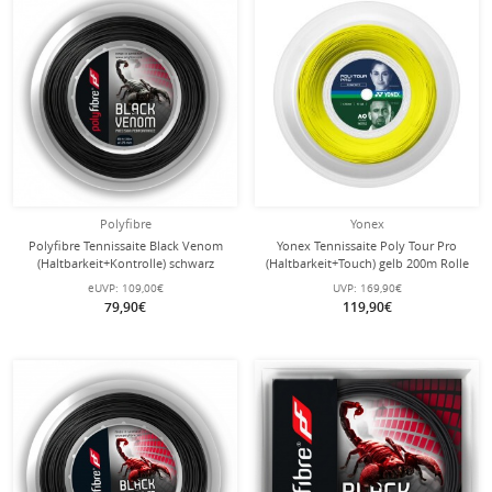
Polyfibre
Yonex
Polyfibre Tennissaite Black Venom
Yonex Tennissaite Poly Tour Pro
(Haltbarkeit+Kontrolle) schwarz
(Haltbarkeit+Touch) gelb 200m Rolle
200m Rolle
eUVP:
109,00€
UVP:
169,90€
79,90€
119,90€