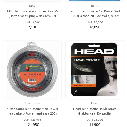
MSV
Luxilon
MSV Tennissaite Focus Hex Plus 25
Luxilon Tennissaite Alu Power Soft
(Haltbarkeit+Spin) weiss 12m Set
1.25 (Haltbarkeit+Kontrolle) silber
12m Set
UVP:
9,50€
UVP:
26,00€
7,13€
18,85€
Kirschbaum
Head
Kirschbaum Tennissaite Max Power
Head Tennissaite Hawk Touch
(Haltbarkeit+Power) anthrazit 200m
(Haltbarkeit+Kontrolle)
Rolle
anthrazitgrau 12m Set
UVP:
129,00€
UVP:
25,00€
127,95€
11,90€