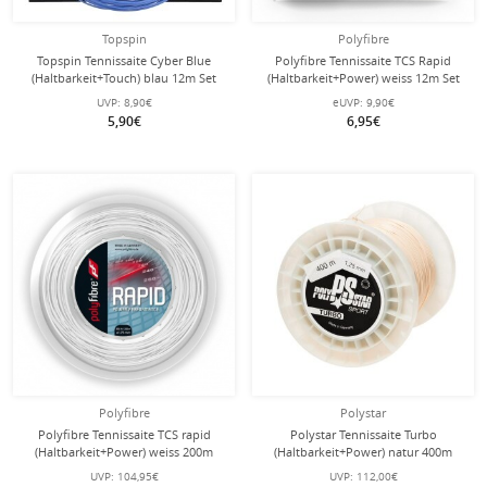
Topspin
Polyfibre
Topspin Tennissaite Cyber Blue
Polyfibre Tennissaite TCS Rapid
(Haltbarkeit+Touch) blau 12m Set
(Haltbarkeit+Power) weiss 12m Set
UVP:
8,90€
eUVP:
9,90€
5,90€
6,95€
Polyfibre
Polystar
Polyfibre Tennissaite TCS rapid
Polystar Tennissaite Turbo
(Haltbarkeit+Power) weiss 200m
(Haltbarkeit+Power) natur 400m
Rolle
Rolle
UVP:
104,95€
UVP:
112,00€