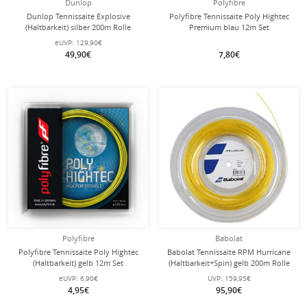
Dunlop
Polyfibre
Dunlop Tennissaite Explosive
Polyfibre Tennissaite Poly Hightec
(Haltbarkeit) silber 200m Rolle
Premium blau 12m Set
eUVP:
129,90€
49,90€
7,80€
Polyfibre
Babolat
Polyfibre Tennissaite Poly Hightec
Babolat Tennissaite RPM Hurricane
(Haltbarkeit) gelb 12m Set
(Haltbarkeit+Spin) gelb 200m Rolle
eUVP:
6,90€
UVP:
159,95€
4,95€
95,90€