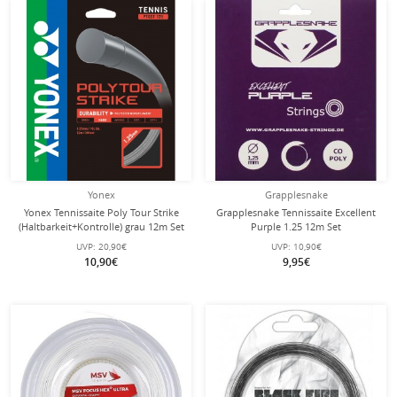
Yonex
Grapplesnake
Yonex Tennissaite Poly Tour Strike
Grapplesnake Tennissaite Excellent
(Haltbarkeit+Kontrolle) grau 12m Set
Purple 1.25 12m Set
UVP:
20,90€
UVP:
10,90€
10,90€
9,95€