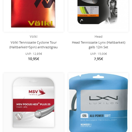
Völkl
Head
Völkl Tennissaite Cyclone Tour
Head Tennissaite Lynx (Haltbarkeit)
(Haltbarkeit+Spin) anthrazitgrau
gelb 12m Set
12m Set
UVP:
12,95€
UVP:
15,00€
10,95€
7,95€