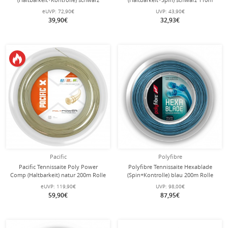
220m Rolle
Rolle
eUVP:
72,90€
UVP:
43,90€
39,90€
32,93€
Pacific
Polyfibre
Pacific Tennissaite Poly Power
Polyfibre Tennissaite Hexablade
Comp (Haltbarkeit) natur 200m Rolle
(Spin+Kontrolle) blau 200m Rolle
eUVP:
119,90€
UVP:
98,00€
59,90€
87,95€