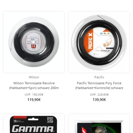
Wilson
Pacific
Wilson Tennissaite Revolve
Pacific Tennissaite Poly Force
(Haltbarkeit+Spin) schwarz 200m
(Haltbarkeit+Kontrolle) schwarz
Rolle
200m Rolle
UVP:
160,00€
UVP:
229,95€
119,90€
139,90€