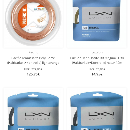
Pacific
Luxilon
Pacific Tennissaite Poly Force
Luxilon Tennissaite BB Original 1.30
(Haltbarkeit+Kontrolle) lightorange
(Haltbarkeit+Kontrolle) natur 12m
200m Rolle
Set
UVP:
229,95€
UVP:
20,00€
125,75€
14,95€