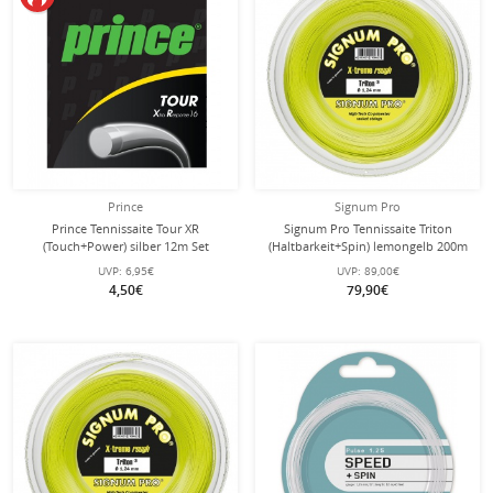
Prince
Signum Pro
Prince Tennissaite Tour XR
Signum Pro Tennissaite Triton
(Touch+Power) silber 12m Set
(Haltbarkeit+Spin) lemongelb 200m
Rolle
UVP:
6,95€
UVP:
89,00€
4,50€
79,90€