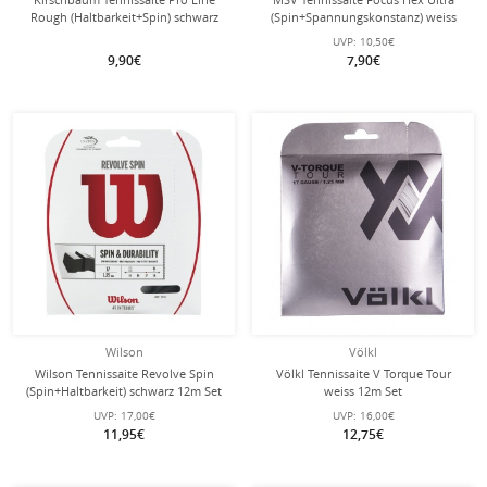
Rough (Haltbarkeit+Spin) schwarz
(Spin+Spannungskonstanz) weiss
12m Set
12m Set
UVP:
10,50€
9,90€
7,90€
Wilson
Völkl
Wilson Tennissaite Revolve Spin
Völkl Tennissaite V Torque Tour
(Spin+Haltbarkeit) schwarz 12m Set
weiss 12m Set
UVP:
17,00€
UVP:
16,00€
11,95€
12,75€