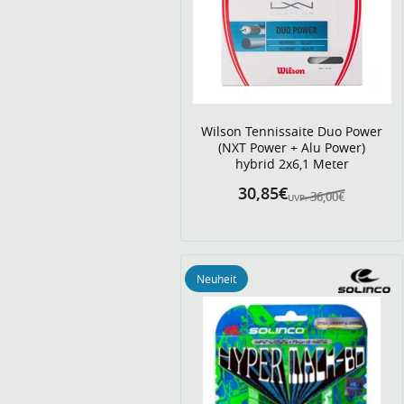
Wilson Tennissaite Duo Power
(NXT Power + Alu Power)
hybrid 2x6,1 Meter
30,85€
36,00€
UVP:
Neuheit