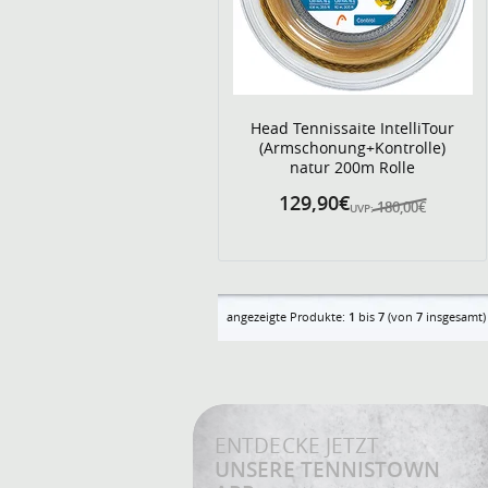
Head Tennissaite IntelliTour
(Armschonung+Kontrolle)
natur 200m Rolle
129,90€
180,00€
UVP:
angezeigte Produkte:
1
bis
7
(von
7
insgesamt)
ENTDECKE JETZT
UNSERE TENNISTOWN