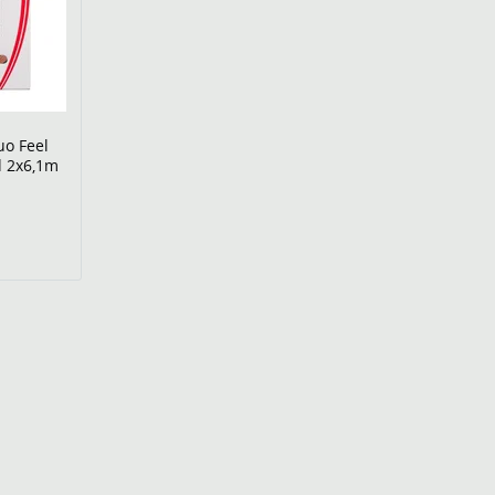
uo Feel
d 2x6,1m