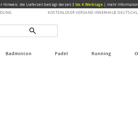
er Hinweis: die Lieferzeit beträgt derzeit
3 bis 4 Werktage
|
mehr Informatio
NDUNG
KOSTENLOSER VERSAND INNERHALB DEUTSCHL
Badminton
Padel
Running
O