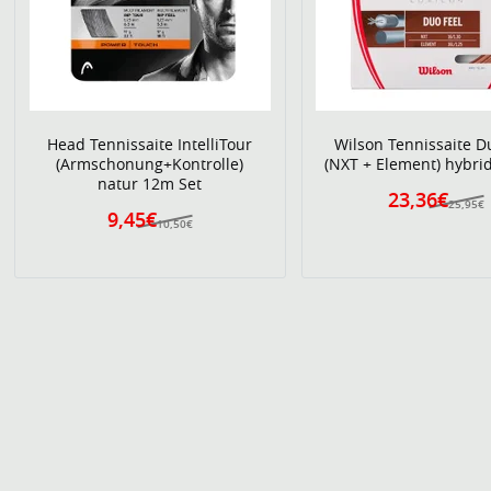
Head Tennissaite IntelliTour
Wilson Tennissaite D
(Armschonung+Kontrolle)
(NXT + Element) hybri
natur 12m Set
23,36€
25,95€
9,45€
10,50€