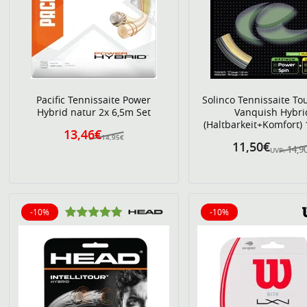
Pacific Tennissaite Power
Solinco Tennissaite To
Hybrid natur 2x 6,5m Set
Vanquish Hybri
(Haltbarkeit+Komfort)
13,46€
14,95€
11,50€
14,9
UVP:
-10%
-10%
10% reduziert
10% reduziert