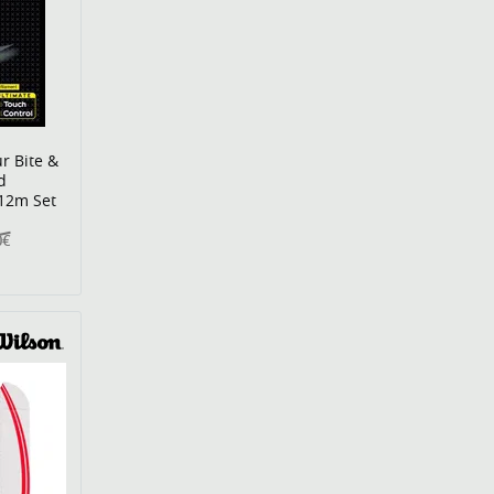
ur Bite &
d
 12m Set
0€