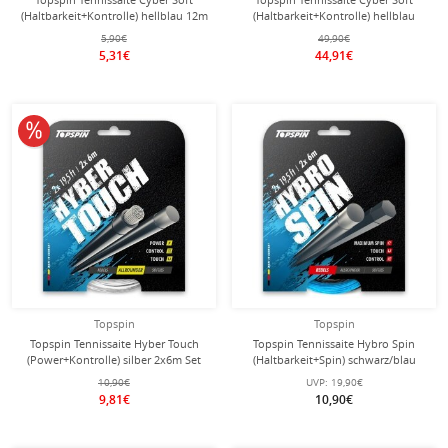
(Haltbarkeit+Kontrolle) hellblau 12m
(Haltbarkeit+Kontrolle) hellblau
Set
220m Rolle
5,90€
49,90€
5,31€
44,91€
10% reduziert
Topspin
Topspin
Topspin Tennissaite Hyber Touch
Topspin Tennissaite Hybro Spin
(Power+Kontrolle) silber 2x6m Set
(Haltbarkeit+Spin) schwarz/blau
2x6m Set
10,90€
UVP:
19,90€
9,81€
10,90€