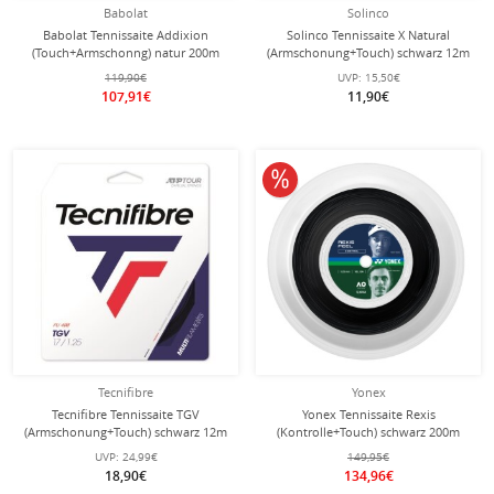
Babolat
Solinco
Babolat Tennissaite Addixion
Solinco Tennissaite X Natural
(Touch+Armschonng) natur 200m
(Armschonung+Touch) schwarz 12m
Rolle
Set
119,90€
UVP:
15,50€
107,91€
11,90€
10% reduziert
Tecnifibre
Yonex
Tecnifibre Tennissaite TGV
Yonex Tennissaite Rexis
(Armschonung+Touch) schwarz 12m
(Kontrolle+Touch) schwarz 200m
Set
Rolle
UVP:
24,99€
149,95€
18,90€
134,96€