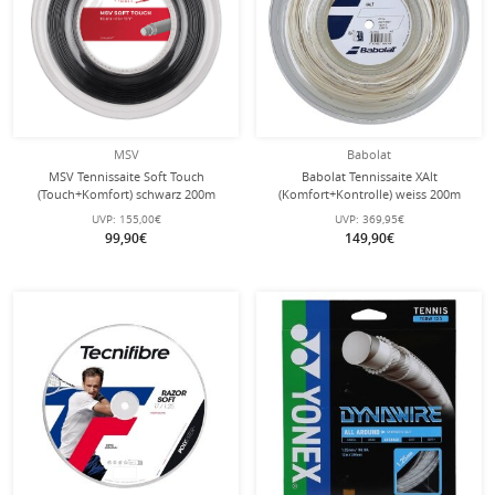
MSV
Babolat
MSV Tennissaite Soft Touch
Babolat Tennissaite XAlt
(Touch+Komfort) schwarz 200m
(Komfort+Kontrolle) weiss 200m
Rolle
Rolle
UVP:
155,00€
UVP:
369,95€
99,90€
149,90€