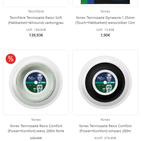
Tecnifibre
Yonex
Tecnifibre Tennissaite Razor Soft
Yonex Tennissaite Dynawire 1.25mm
(Haltbarkeit+Allround) carbongrau
(Touch+Haltbarkeit) weiss/silber 12m
200m Rolle
Set
UVP:
199,90€
UVP:
13,90€
139,93€
7,90€
10% reduziert
Yonex
Yonex
Yonex Tennissaite Rexis Comfort
Yonex Tennissaite Rexis Comfort
(Power+Komfort) weiss 200m Rolle
(Power+Komfort) schwarz 200m
Rolle
229,90€
eUVP:
379,90€