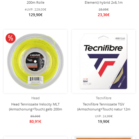
200m Rolle
Element) hybrid 2x6,1m
eUVP:
229,00€
25,95€
129,90€
23,36€
10% reduziert
Head
Tecnifibre
Head Tennissaite Velocity MLT
Tecnifibre Tennissaite TGV
(Armschonung+Touch) gelb 200m
(Armschonung+Touch) natur 12m
Rolle
Set
89,90€
UVP:
24,99€
80,91€
19,90€