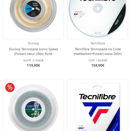
Dunlop
Tecnifibre
Dunlop Tennissaite Iconic Speed
Tecnifibre Tennissaite Ice Code
(Power) natur 200m Rolle
(Haltbarkeit+Power) weiss 200m
Rolle
eUVP:
219,90€
UVP:
149,99€
119,90€
104,90€
10% reduziert