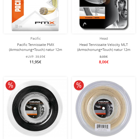
Pacific
Head
Pacific Tennissaite PMX
Head Tennissaite Velocity MLT
(Armschonung+Touch) natur 12m
(Armschonung+Touch) natur 12m
Set
Set
eUVP:
39,95€
8,95€
11,95€
8,06€
10% reduziert
10% reduziert