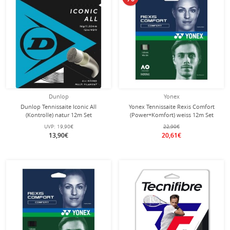
Dunlop
Yonex
Dunlop Tennissaite Iconic All
Yonex Tennissaite Rexis Comfort
(Kontrolle) natur 12m Set
(Power+Komfort) weiss 12m Set
UVP:
19,90€
22,90€
13,90€
20,61€