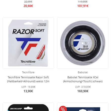
22,95€
119,90€
20,66€
107,91€
Tecnifibre
Babolat
Tecnifibre Tennissaite Razor Soft
Babolat Tennissaite XCel
(Haltbarkeit+Allround) weiss 12m
(Armschonung+Touch) schwarz
Set
200m Rolle
UVP:
19,99€
UVP:
319,95€
13,90€
169,90€
10% reduziert