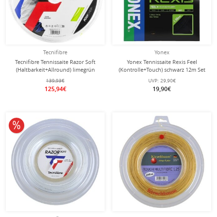
Tecnifibre
Yonex
Tecnifibre Tennissaite Razor Soft
Yonex Tennissaite Rexis Feel
(Haltbarkeit+Allround) limegrün
(Kontrolle+Touch) schwarz 12m Set
200m Rolle
139,93€
UVP:
29,90€
125,94€
19,90€
10% reduziert