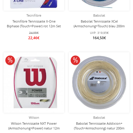
Tecnifibre
Babolat
Tecnifibre Tennissaite X-One
Babolat Tennissaite XCel
Biphase (Touch+Power) rot 12m Set
(Armschonung+Touch) blau 200m
Rolle
24,95€
UVP:
319,95€
22,46€
164,50€
10% reduziert
10% reduziert
Wilson
Babolat
Wilson Tennissaite NXT Power
Babolat Tennissaite Addixion+
(Armschonung+Power) natur 12m
(Touch+Armschonng) natur 200m
Set
Rolle