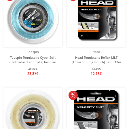
Topspin
Head
Topspin Tennissaite Cyber Soft
Head Tennissaite Reflex MLT
(Haltbarkeit+Kontrolle) hellblau
(Armschonung+Touch) natur 12m
110m Rolle
Set
26,53€
13,50€
23,87€
12,15€
10% reduziert