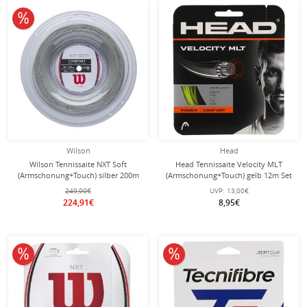
10% reduziert
Wilson
Head
Wilson Tennissaite NXT Soft
Head Tennissaite Velocity MLT
(Armschonung+Touch) silber 200m
(Armschonung+Touch) gelb 12m Set
Rolle
249,90€
UVP:
13,00€
224,91€
8,95€
10% reduziert
10% reduziert