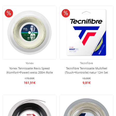
10% reduziert
10% reduziert
Yonex
Tecnifibre
Yonex Tennissaite Rexis Speed
Tecnifibre Tennissaite Multifeel
(Komfort+Power) weiss 200m Rolle
(Touch+Kontrolle) natur 12m Set
179,90€
10,90€
161,91€
9,81€