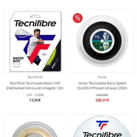
10% reduziert
Tecnifibre
Yonex
Tecnifibre Tennissaite Razor Soft
Yonex Tennissaite Rexis Speed
(Haltbarkeit+Allround) limegelb 12m
(Komfort+Power) schwarz 200m
Set
Rolle
UVP:
19,99€
229,90€
13,90€
206,91€