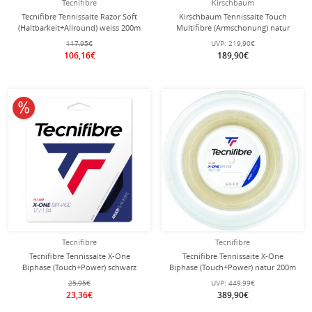
Tecnifibre
Kirschbaum
Tecnifibre Tennissaite Razor Soft
Kirschbaum Tennissaite Touch
(Haltbarkeit+Allround) weiss 200m
Multifibre (Armschonung) natur
Rolle
200m Rolle
117,95€
UVP:
219,90€
106,16€
189,90€
10% reduziert
Tecnifibre
Tecnifibre
Tecnifibre Tennissaite X-One
Tecnifibre Tennissaite X-One
Biphase (Touch+Power) schwarz
Biphase (Touch+Power) natur 200m
12m Set
Rolle
25,95€
UVP:
449,99€
23,36€
389,90€