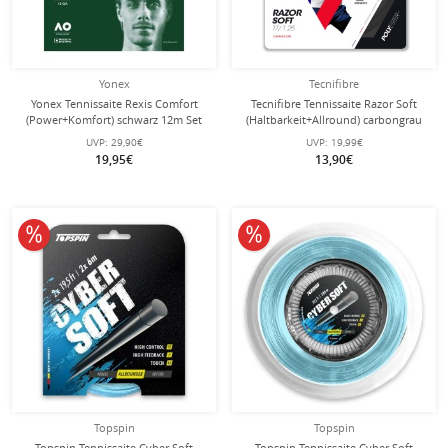
Yonex
Tecnifibre
Yonex Tennissaite Rexis Comfort
Tecnifibre Tennissaite Razor Soft
(Power+Komfort) schwarz 12m Set
(Haltbarkeit+Allround) carbongrau
12m Set
UVP:
29,90€
UVP:
19,99€
19,95€
13,90€
10% reduziert
10% reduziert
Topspin
Topspin
Topspin Tennissaite Cyber Soft
Topspin Tennissaite Cyber Soft