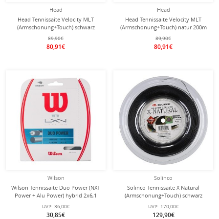
Head
Head
Head Tennissaite Velocity MLT
Head Tennissaite Velocity MLT
(Armschonung+Touch) schwarz
(Armschonung+Touch) natur 200m
200m Rolle
Rolle
89,90€
89,90€
80,91€
80,91€
Wilson
Solinco
Wilson Tennissaite Duo Power (NXT
Solinco Tennissaite X Natural
Power + Alu Power) hybrid 2x6,1
(Armschonung+Touch) schwarz
Meter
200m Rolle
UVP:
36,00€
UVP:
170,00€
30,85€
129,90€