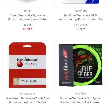
Yonex
Tecnifibre
Yonex Tennissaite Dynawire
Tecnifibre Tennissaite NRG²
(Touch+Haltbarkeit) weiss/silber
(Armschonung+Komfort) natur 12m
200m Rolle
Set
69,90€
UVP:
24,99€
62,91€
19,95€
Kirschbaum
Polyfibre
Kirschbaum Tennissaite Touch Dura
Polyfibre Tennissaite Grip Spider
(Armschonung) natur 12m Set
(Haltbarkeit+Kontrolle) limegrün
12m Set