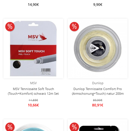
14,90€
9,90€
10% reduziert
10% reduziert
MSV
Dunlop
MSV Tennissaite Soft Touch
Dunlop Tennissaite Comfort Pro
(Touch+Komfort) schwarz 12m Set
(Armschonung+Touch) natur 200m
Rolle
11,85€
89,90€
10,66€
80,91€
10% reduziert
10% reduziert