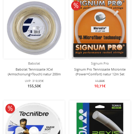
10% reduziert
Babolat
Signum Pro
Babolat Tennissaite XCel
Signum Pro Tennissaite Micronite
(Armschonung+Touch) natur 200m
(Power+Comfort) natur 12m Set
Rolle
UVP:
319,95€
11,90€
155,50€
10,71€
10% reduziert