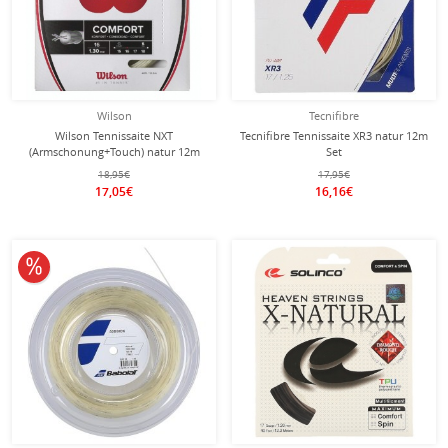
Wilson
Tecnifibre
Wilson Tennissaite NXT
Tecnifibre Tennissaite XR3 natur 12m
(Armschonung+Touch) natur 12m
Set
Set
18,95€
17,95€
17,05€
16,16€
10% reduziert