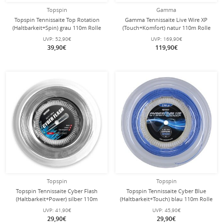
Topspin
Gamma
Topspin Tennissaite Top Rotation
Gamma Tennissaite Live Wire XP
(Haltbarkeit+Spin) grau 110m Rolle
(Touch+Komfort) natur 110m Rolle
UVP:
52,90€
UVP:
169,90€
39,90€
119,90€
Topspin
Topspin
Topspin Tennissaite Cyber Flash
Topspin Tennissaite Cyber Blue
(Haltbarkeit+Power) silber 110m
(Haltbarkeit+Touch) blau 110m Rolle
Rolle
UVP:
41,90€
UVP:
45,90€
29,90€
29,90€