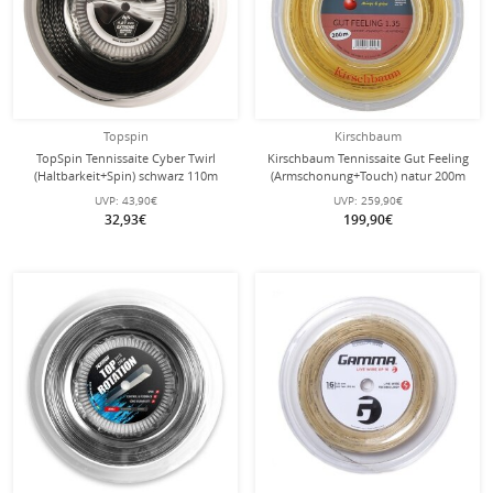
Topspin
Kirschbaum
TopSpin Tennissaite Cyber Twirl
Kirschbaum Tennissaite Gut Feeling
(Haltbarkeit+Spin) schwarz 110m
(Armschonung+Touch) natur 200m
Rolle
Rolle
UVP:
43,90€
UVP:
259,90€
32,93€
199,90€