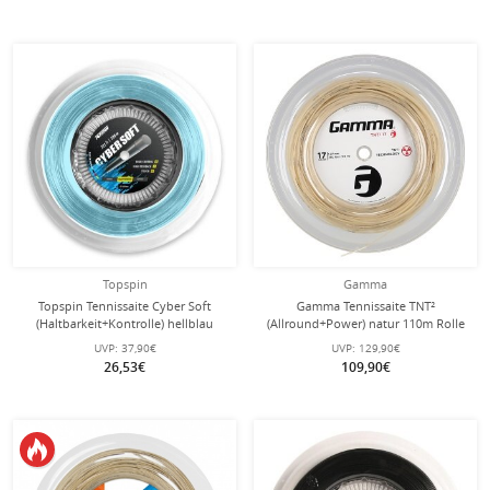
Topspin
Gamma
Topspin Tennissaite Cyber Soft
Gamma Tennissaite TNT²
(Haltbarkeit+Kontrolle) hellblau
(Allround+Power) natur 110m Rolle
110m Rolle
UVP:
37,90€
UVP:
129,90€
26,53€
109,90€