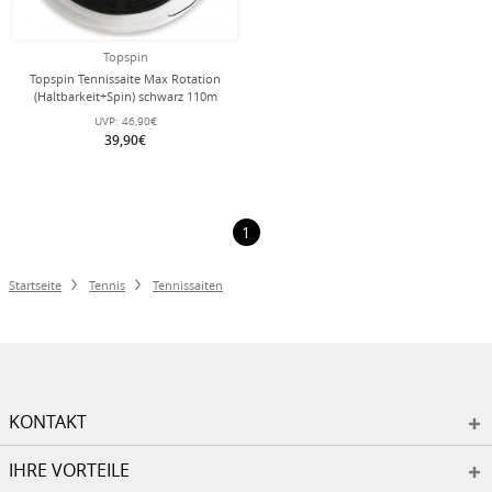
Topspin
Topspin Tennissaite Max Rotation
(Haltbarkeit+Spin) schwarz 110m
Rolle
UVP:
46,90€
39,90€
1
Startseite
Tennis
Tennissaiten
KONTAKT
IHRE VORTEILE