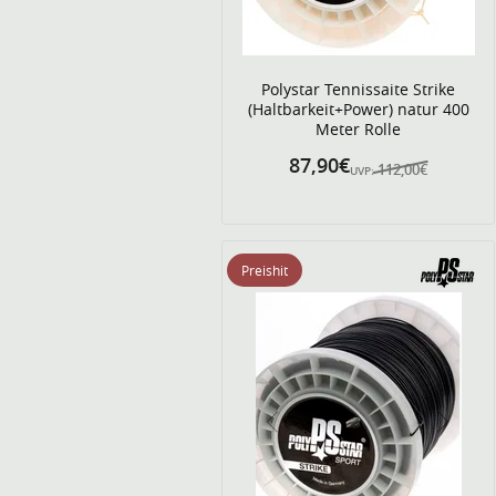
Polystar Tennissaite Strike
(Haltbarkeit+Power) natur 400
Meter Rolle
87,90€
112,00€
UVP:
Preishit