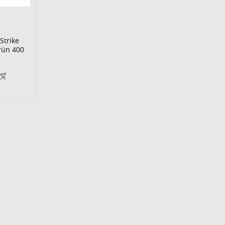
Strike
rün 400
00€