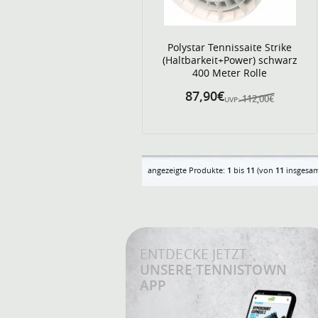
Polystar Tennissaite Strike
(Haltbarkeit+Power) schwarz
400 Meter Rolle
87,90€
112,00€
UVP:
angezeigte Produkte:
1
bis
11
(von
11
insgesam
ENTDECKE JETZT
UNSERE TENNISTOWN
APP