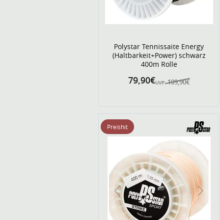
Polystar Tennissaite Energy
(Haltbarkeit+Power) schwarz
400m Rolle
79,90€
109,90€
UVP:
Preishit