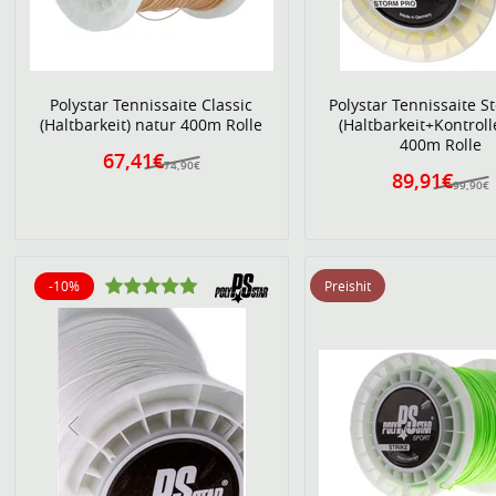
Polystar Tennissaite Classic
Polystar Tennissaite S
(Haltbarkeit) natur 400m Rolle
(Haltbarkeit+Kontroll
400m Rolle
67,41€
74,90€
89,91€
99,90€
-10%
Preishit
10% reduziert