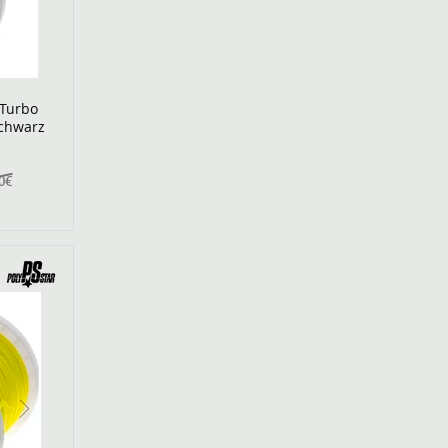
 Turbo
schwarz
00€