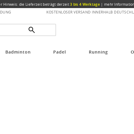
er Hinweis: die Lieferzeit beträgt derzeit
3 bis 4 Werktage
|
mehr Informatio
NDUNG
KOSTENLOSER VERSAND INNERHALB DEUTSCHL
Badminton
Padel
Running
O