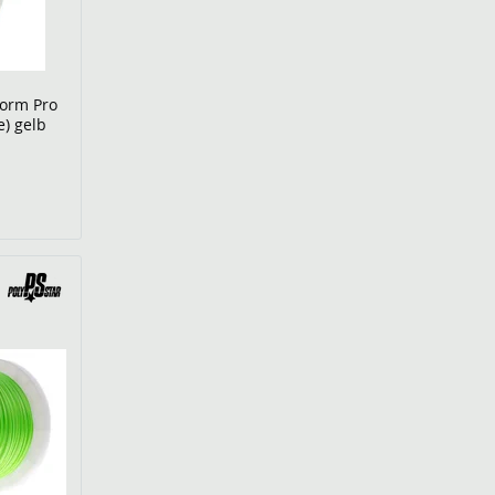
torm Pro
e) gelb