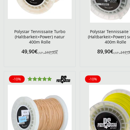
Polystar Tennissaite Turbo
Polystar Tennissaite
(Haltbarkeit+Power) natur
(Haltbarkeit+Power) 
400m Rolle
400m Rolle
49,90€
89,90€
112,00€
112,
UVP:
UVP:
-10%
-10%
10% reduziert
10% reduziert