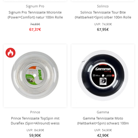
Signum Pro
Solinco
Signum Pro Tennissaite Micronite
Solinco Tennissaite Tour Bite
(Power+Comfort) natur 100m Rolle
(Haltbarkeit+Spin) silber 100m Rolle
74,85€
UVP:
74,90€
67,37€
67,95€
Prince
Gamma
Prince Tennissaite TopSpin mit
Gamma Tennissaite Moto
Duraflex (Spin+Allround) weiss
(Haltbarkeit+Spin) schwarz 100m
100m Rolle
Rolle
UVP:
84,90€
UVP:
54,90€
59,90€
42,90€