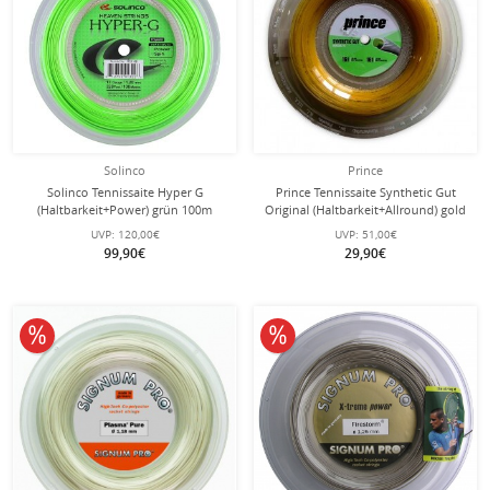
Solinco
Prince
Solinco Tennissaite Hyper G
Prince Tennissaite Synthetic Gut
(Haltbarkeit+Power) grün 100m
Original (Haltbarkeit+Allround) gold
Rolle
100 Meter Rolle
UVP:
120,00€
UVP:
51,00€
99,90€
29,90€
10% reduziert
10% reduziert