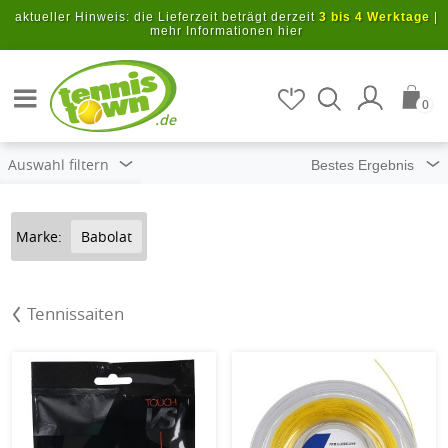
Zum Hauptinhalt springen
aktueller Hinweis: die Lieferzeit beträgt derzeit
3 bis 4 Werktage
|
mehr Informationen hier
Artikel suchen
0
.de
Auswahl filtern
Marke:
Babolat
Tennissaiten