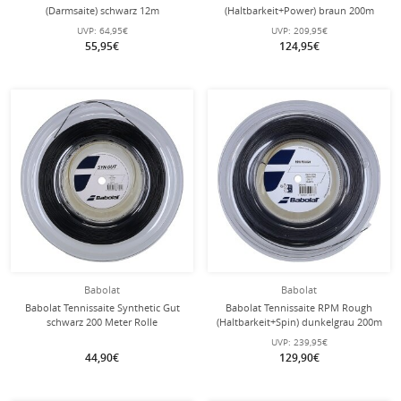
(Darmsaite) schwarz 12m
(Haltbarkeit+Power) braun 200m
Rolle
UVP:
64,95€
UVP:
209,95€
55,95€
124,95€
Babolat
Babolat
Babolat Tennissaite Synthetic Gut
Babolat Tennissaite RPM Rough
schwarz 200 Meter Rolle
(Haltbarkeit+Spin) dunkelgrau 200m
Rolle
UVP:
239,95€
44,90€
129,90€