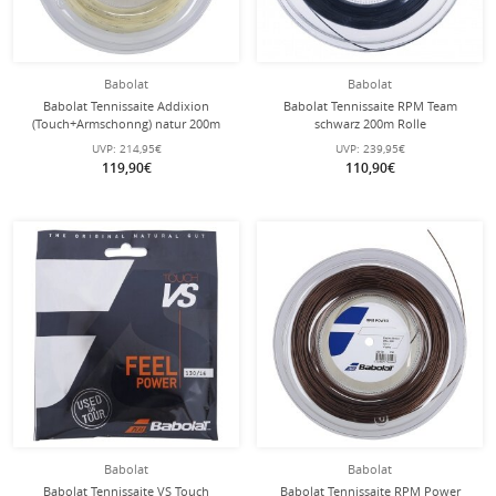
Babolat
Babolat
Babolat Tennissaite Addixion
Babolat Tennissaite RPM Team
(Touch+Armschonng) natur 200m
schwarz 200m Rolle
Rolle
UVP:
214,95€
UVP:
239,95€
119,90€
110,90€
Babolat
Babolat
Babolat Tennissaite VS Touch
Babolat Tennissaite RPM Power