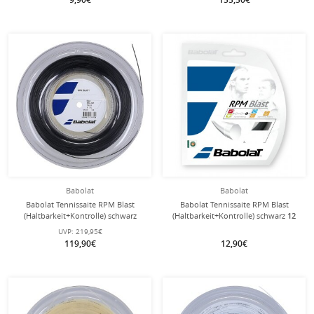
Babolat
Babolat
Babolat Tennissaite RPM Blast
Babolat Tennissaite RPM Blast
(Haltbarkeit+Kontrolle) schwarz
(Haltbarkeit+Kontrolle) schwarz
12
200m Rolle
Meter von der Rolle
UVP:
219,95€
119,90€
12,90€