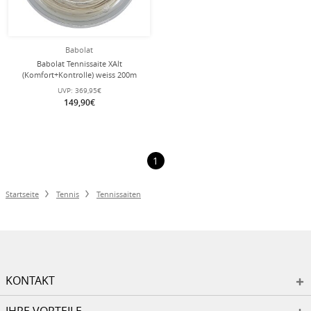
Babolat
Babolat Tennissaite XAlt
(Komfort+Kontrolle) weiss 200m
Rolle
UVP:
369,95€
149,90€
1
Startseite
Tennis
Tennissaiten
KONTAKT