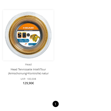
Head
Head Tennissaite IntelliTour
(Armschonung+Kontrolle) natur
200m Rolle
UVP:
180,00€
129,90€
1