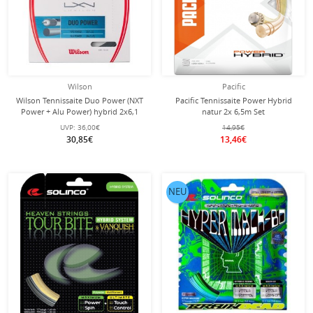
Wilson
Pacific
Wilson Tennissaite Duo Power (NXT
Pacific Tennissaite Power Hybrid
Power + Alu Power) hybrid 2x6,1
natur 2x 6,5m Set
Meter
UVP:
36,00€
14,95€
30,85€
13,46€
NEU