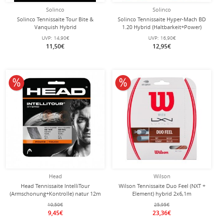
Solinco
Solinco
Solinco Tennissaite Tour Bite &
Solinco Tennissaite Hyper-Mach BD
Vanquish Hybrid
1.20 Hybrid (Haltbarkeit+Power)
(Haltbarkeit+Komfort) 12m Set
12.2m Set
UVP:
14,90€
UVP:
16,90€
11,50€
12,95€
10% reduziert
10% reduziert
Head
Wilson
Head Tennissaite IntelliTour
Wilson Tennissaite Duo Feel (NXT +
(Armschonung+Kontrolle) natur 12m
Element) hybrid 2x6,1m
Set
10,50€
25,95€
9,45€
23,36€