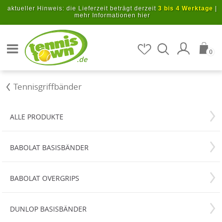
Zum Hauptinhalt springen
aktueller Hinweis: die Lieferzeit beträgt derzeit
3 bis 4 Werktage
|
mehr Informationen hier
Artikel suchen
0
.de
Tennisgriffbänder
ALLE PRODUKTE
BABOLAT BASISBÄNDER
BABOLAT OVERGRIPS
DUNLOP BASISBÄNDER