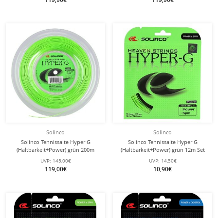
Solinco
Solinco
Solinco Tennissaite Hyper G
Solinco Tennissaite Hyper G
(Haltbarkeit+Power) grün 200m
(Haltbarkeit+Power) grün 12m Set
Rolle
UVP:
145,00€
UVP:
14,50€
119,00€
10,90€