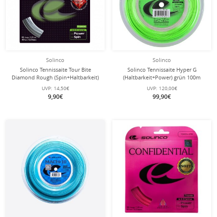
Solinco
Solinco
Solinco Tennissaite Tour Bite
Solinco Tennissaite Hyper G
Diamond Rough (Spin+Haltbarkeit)
(Haltbarkeit+Power) grün 100m
silber 12m Set
Rolle
UVP:
14,50€
UVP:
120,00€
9,90€
99,90€