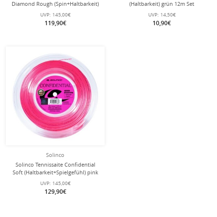
Diamond Rough (Spin+Haltbarkeit)
(Haltbarkeit) grün 12m Set
silber 200m Rolle
UVP:
145,00€
UVP:
14,50€
119,90€
10,90€
Solinco
Solinco Tennissaite Confidential
Soft (Haltbarkeit+Spielgefühl) pink
200m Rolle
UVP:
145,00€
129,90€