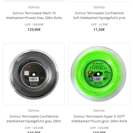
Solinco
Solinco
Solinco Tennissaite Mach-10
Solinco Tennissaite Confidential
(Haltbarkeit+Power) blau 200m Rolle
Soft (Haltbarkeit+Spielgefühl) pink
12m Set
UVP:
169,90€
UVP:
14,50€
129,90€
11,50€
Solinco
Solinco
Solinco Tennissaite Confidential
Solinco Tennissaite Hyper G SOFT
(Haltbarkeit+Spielgefühl) grau 200m
(Haltbarkeit+Touch) grün 200m Rolle
Rolle
UVP:
145,00€
UVP:
145,00€
119,90€
119,90€