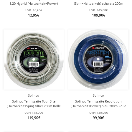
1.20 Hybrid (Haltbarkeit+Power)
(Spin+Haltbarkeit) schwarz 200m
12.2m Set
Rolle
UVP:
16,90€
UVP:
145,00€
12,95€
109,90€
Solinco
Solinco
Solinco Tennissaite Tour Bite
Solinco Tennissaite Revolution
(Haltbarkeit+Spin) silber 200m Rolle
(Haltbarkeit+Power) blau 200m Rolle
UVP:
145,00€
UVP:
130,00€
119,90€
99,90€