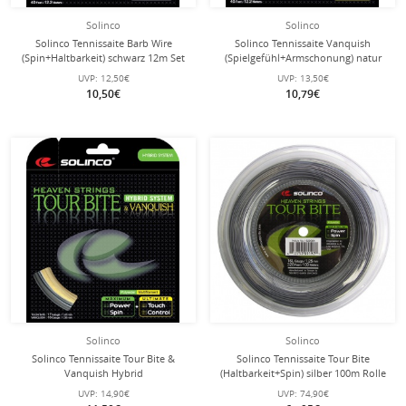
Solinco
Solinco
Solinco Tennissaite Barb Wire
Solinco Tennissaite Vanquish
(Spin+Haltbarkeit) schwarz 12m Set
(Spielgefühl+Armschonung) natur
12m Set
UVP:
12,50€
UVP:
13,50€
10,50€
10,79€
Solinco
Solinco
Solinco Tennissaite Tour Bite &
Solinco Tennissaite Tour Bite
Vanquish Hybrid
(Haltbarkeit+Spin) silber 100m Rolle
(Haltbarkeit+Komfort) 12m Set
UVP:
14,90€
UVP:
74,90€