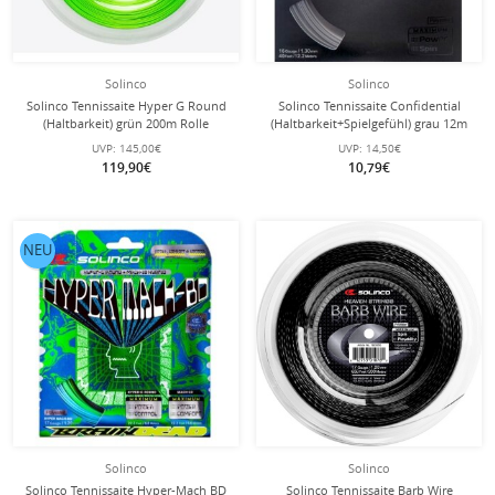
Solinco
Solinco
Solinco Tennissaite Hyper G Round
Solinco Tennissaite Confidential
(Haltbarkeit) grün 200m Rolle
(Haltbarkeit+Spielgefühl) grau 12m
Set
UVP:
145,00€
UVP:
14,50€
119,90€
10,79€
NEU
Solinco
Solinco
Solinco Tennissaite Hyper-Mach BD
Solinco Tennissaite Barb Wire