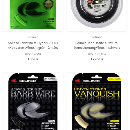
Solinco
Solinco
Solinco Tennissaite Hyper G SOFT
Solinco Tennissaite X Natural
(Haltbarkeit+Touch) grün 12m Set
(Armschonung+Touch) schwarz
200m Rolle
UVP:
14,50€
UVP:
170,00€
10,90€
129,90€