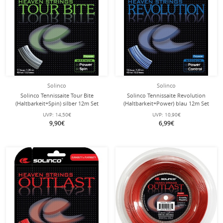
Solinco
Solinco
Solinco Tennissaite Tour Bite
Solinco Tennissaite Revolution
(Haltbarkeit+Spin) silber 12m Set
(Haltbarkeit+Power) blau 12m Set
UVP:
14,50€
UVP:
10,90€
9,90€
6,99€