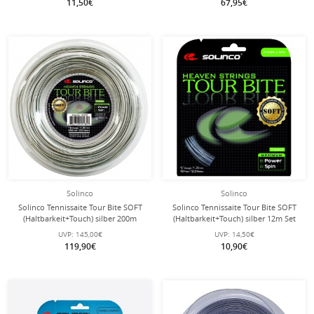
11,50€
67,95€
Solinco
Solinco
Solinco Tennissaite Tour Bite SOFT
Solinco Tennissaite Tour Bite SOFT
(Haltbarkeit+Touch) silber 200m
(Haltbarkeit+Touch) silber 12m Set
Rolle
UVP:
145,00€
UVP:
14,50€
119,90€
10,90€