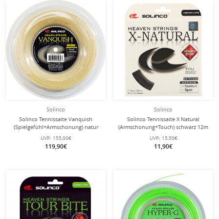
Solinco
Solinco
Solinco Tennissaite Vanquish
Solinco Tennissaite X Natural
(Spielgefühl+Armschonung) natur
(Armschonung+Touch) schwarz 12m
200m Rolle
Set
UVP:
155,00€
UVP:
15,50€
119,90€
11,90€