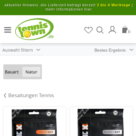
Zum Hauptinhalt springen
aktueller Hinweis: die Lieferzeit beträgt derzeit
3 bis 4 Werktage
|
mehr Informationen hier
Artikel suchen
0
.de
Auswahl filtern
Bauart:
Natur
Besaitungen Tennis
mit dieser Saite
mit dieser Saite
Besaitung
Besaitung