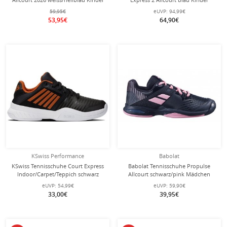
59,95€
eUVP:
94,99€
53,95€
64,90€
KSwiss Performance
Babolat
KSwiss Tennisschuhe Court Express
Babolat Tennisschuhe Propulse
Indoor/Carpet/Teppich schwarz
Allcourt schwarz/pink Mädchen
Kinder
eUVP:
54,99€
eUVP:
59,90€
33,00€
39,95€