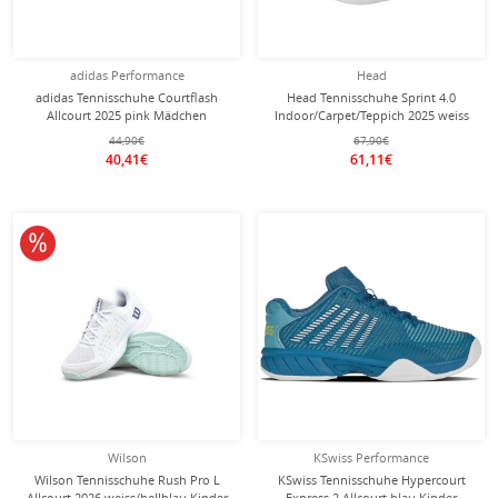
adidas Performance
Head
adidas Tennisschuhe Courtflash
Head Tennisschuhe Sprint 4.0
Allcourt 2025 pink Mädchen
Indoor/Carpet/Teppich 2025 weiss
Kinder
44,90€
67,90€
40,41€
61,11€
10% reduziert
Wilson
KSwiss Performance
Wilson Tennisschuhe Rush Pro L
KSwiss Tennisschuhe Hypercourt
Allcourt 2026 weiss/hellblau Kinder
Express 2 Allcourt blau Kinder