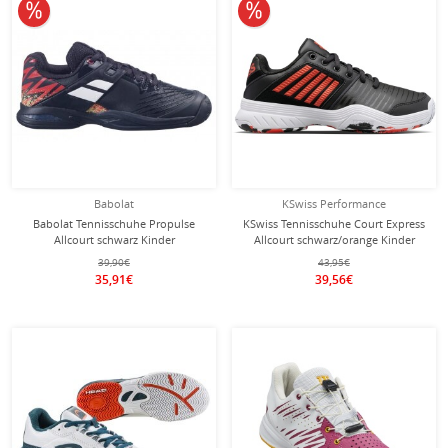
10% reduziert
10% reduziert
Babolat
KSwiss Performance
Babolat Tennisschuhe Propulse
KSwiss Tennisschuhe Court Express
Allcourt schwarz Kinder
Allcourt schwarz/orange Kinder
39,90€
43,95€
35,91€
39,56€