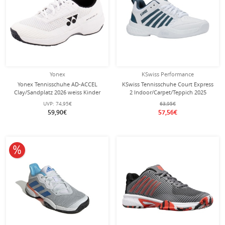
Yonex
KSwiss Performance
Yonex Tennisschuhe AD-ACCEL
KSwiss Tennisschuhe Court Express
Clay/Sandplatz 2026 weiss Kinder
2 Indoor/Carpet/Teppich 2025
weiss/stargazer Kinder
UVP:
74,95€
63,95€
59,90€
57,56€
10% reduziert