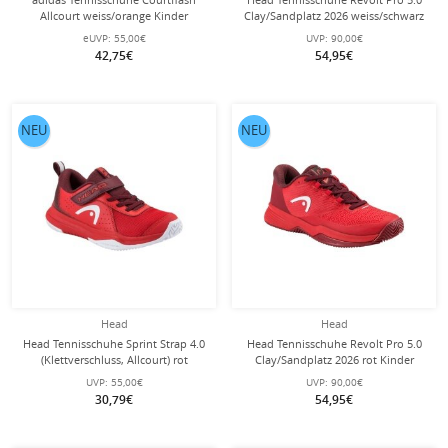
Allcourt weiss/orange Kinder
Clay/Sandplatz 2026 weiss/schwarz
Kinder
eUVP:
55,00€
UVP:
90,00€
42,75€
54,95€
NEU
NEU
Head
Head
Head Tennisschuhe Sprint Strap 4.0
Head Tennisschuhe Revolt Pro 5.0
(Klettverschluss, Allcourt) rot
Clay/Sandplatz 2026 rot Kinder
Kleinkinder
UVP:
55,00€
UVP:
90,00€
30,79€
54,95€