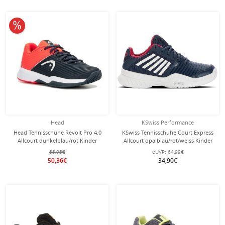
10% reduziert
Head
KSwiss Performance
Head Tennisschuhe Revolt Pro 4.0
KSwiss Tennisschuhe Court Express
Allcourt dunkelblau/rot Kinder
Allcourt opalblau/rot/weiss Kinder
55,95€
eUVP:
64,99€
50,36€
34,90€