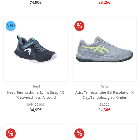
74,90€
38,25€
10% reduziert
NEU
Head
Asics
Head Tennisschuhe Sprint Strap 4.0
Asics Tennisschuhe Gel Resolution X
(Klettverschluss, Allcourt)
Clay/Sandplatz grau Kinder
dunkelblau Kleinkinder
UVP:
55,00€
63,95€
34,95€
57,56€
10% reduziert
10% reduziert