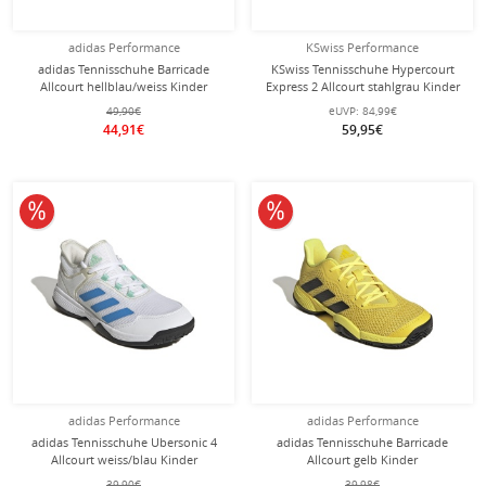
adidas Performance
KSwiss Performance
adidas Tennisschuhe Barricade
KSwiss Tennisschuhe Hypercourt
Allcourt hellblau/weiss Kinder
Express 2 Allcourt stahlgrau Kinder
49,90€
eUVP:
84,99€
44,91€
59,95€
10% reduziert
10% reduziert
adidas Performance
adidas Performance
adidas Tennisschuhe Ubersonic 4
adidas Tennisschuhe Barricade
Allcourt weiss/blau Kinder
Allcourt gelb Kinder
39,90€
39,98€