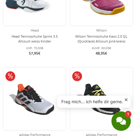
Head
Wilson
Head Tennisschuhe Sprint 3.5
Wilson Tennisschuhe Kaos 2.0 QL
Allcourt weiss Kinder
(Quicklace) Allcourt pink/weiss
Mädchen
UVP:
70,00€
eUVP:
60,00€
57,95€
48,95€
10% reduziert
10% reduziert
adidas Performance
adidas Performance