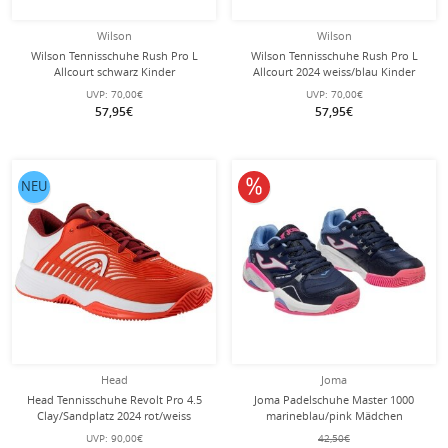
Wilson
Wilson
Wilson Tennisschuhe Rush Pro L
Wilson Tennisschuhe Rush Pro L
Allcourt schwarz Kinder
Allcourt 2024 weiss/blau Kinder
UVP:
70,00€
UVP:
70,00€
57,95€
57,95€
10% reduziert
NEU
Head
Joma
Head Tennisschuhe Revolt Pro 4.5
Joma Padelschuhe Master 1000
Clay/Sandplatz 2024 rot/weiss
marineblau/pink Mädchen
Kinder
UVP:
90,00€
42,50€