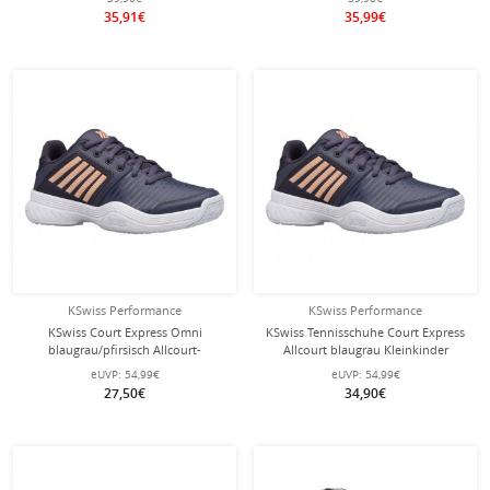
35,91€
35,99€
KSwiss Performance
KSwiss Performance
KSwiss Court Express Omni
KSwiss Tennisschuhe Court Express
blaugrau/pfirsisch Allcourt-
Allcourt blaugrau Kleinkinder
Tennisschuhe Kinder
eUVP:
54,99€
eUVP:
54,99€
27,50€
34,90€