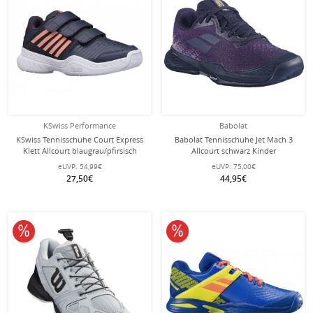
KSwiss Performance
Babolat
KSwiss Tennisschuhe Court Express
Babolat Tennisschuhe Jet Mach 3
Klett Allcourt blaugrau/pfirsisch
Allcourt schwarz Kinder
Kleinkinder
eUVP:
54,99€
eUVP:
75,00€
27,50€
44,95€
10% reduziert
10% reduziert