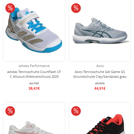
10% reduziert
10% reduziert
adidas Performance
Asics
adidas Tennisschuhe Courtflash CF
Asics Tennisschuhe Gel Game GS
C Allcourt (Klettverschluss) 2025
(Grundschule) Clay/Sandplatz grau
weiss/blau Kinder
Kinder
42,75€
49,90€
38,47€
44,91€
10% reduziert
10% reduziert