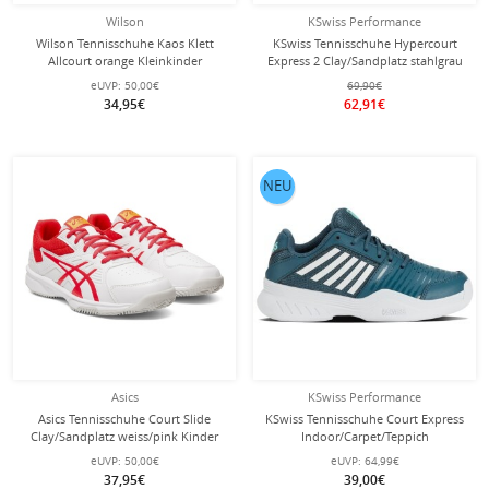
Wilson
KSwiss Performance
Wilson Tennisschuhe Kaos Klett
KSwiss Tennisschuhe Hypercourt
Allcourt orange Kleinkinder
Express 2 Clay/Sandplatz stahlgrau
Kinder
eUVP:
50,00€
69,90€
34,95€
62,91€
NEU
Asics
KSwiss Performance
Asics Tennisschuhe Court Slide
KSwiss Tennisschuhe Court Express
Clay/Sandplatz weiss/pink Kinder
Indoor/Carpet/Teppich
tealblau/weiss Kinder
eUVP:
50,00€
eUVP:
64,99€
37,95€
39,00€