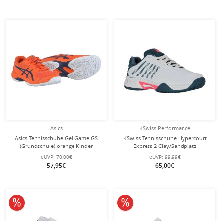
Asics
KSwiss Performance
Asics Tennisschuhe Gel Game GS
KSwiss Tennisschuhe Hypercourt
(Grundschule) orange Kinder
Express 2 Clay/Sandplatz
weiss/navyblau Kinder
eUVP:
70,00€
eUVP:
99,99€
57,95€
65,00€
10% reduziert
10% reduziert