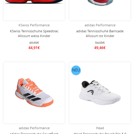
KSwiss Performance
adidas Performance
KSwiss Tennisschuhe Speedtrac
adidas Tennisschuhe Barricade
Allcourt weiss Kinder
Allcourt rot Kinder
49,90€
54,95€
44,91€
49,46€
NEU
adidas Performance
Head
adidas Tennisschuhe Courtflash
Head Tennisschuhe Revolt Pro 5.0