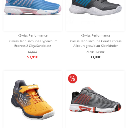
KSwiss Performance
KSwiss Performance
KSwiss Tennisschuhe Hypercourt
KSwiss Tennisschuhe Court Express
Express 2 Clay/Sandplatz
Allcourt grau/blau Kleinkinder
hellblau/pink Mädchen
59,90€
eUVP:
54,99€
53,91€
33,00€
10% reduziert