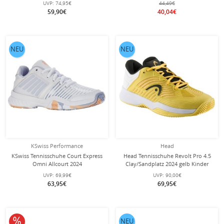
UVP:
74,95€
44,49€
59,90€
40,04€
NEU
NEU
KSwiss Performance
Head
KSwiss Tennisschuhe Court Express
Head Tennisschuhe Revolt Pro 4.5
Omni Allcourt 2024
Clay/Sandplatz 2024 gelb Kinder
weiss/violett/peach Kinder
UVP:
69,99€
UVP:
90,00€
63,95€
69,95€
10% reduziert
NEU