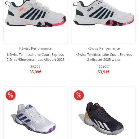
KSwiss Performance
KSwiss Performance
KSwiss Tennisschuhe Court Express
KSwiss Tennisschuhe Court Express
2 Strap/Klettverschluss Allcourt 2025
2 Allcourt 2025 weiss
weiss Klein-/Kinder
Kinder/Junioren
39,00€
59,90€
35,09€
53,91€
10% reduziert
10% reduziert