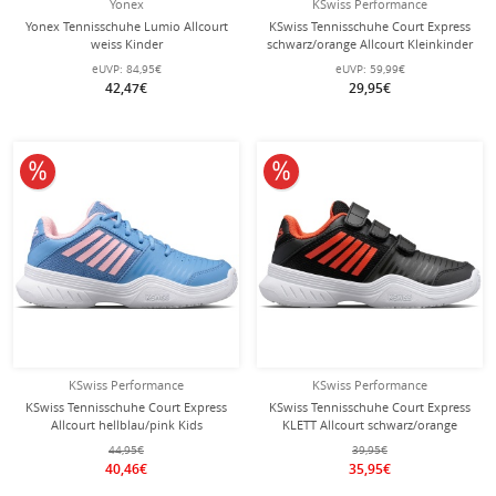
Yonex
KSwiss Performance
Yonex Tennisschuhe Lumio Allcourt
KSwiss Tennisschuhe Court Express
weiss Kinder
schwarz/orange Allcourt Kleinkinder
eUVP:
84,95€
eUVP:
59,99€
42,47€
29,95€
10% reduziert
10% reduziert
KSwiss Performance
KSwiss Performance
KSwiss Tennisschuhe Court Express
KSwiss Tennisschuhe Court Express
Allcourt hellblau/pink Kids
KLETT Allcourt schwarz/orange
Kleinkinder
44,95€
39,95€
40,46€
35,95€