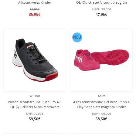
Allcourt weiss Kinder
QL (Quicklace) Allcourt blaugrün
Kinder
39,95€
eUVP:
70,00€
35,95€
47,95€
NEU
Wilson
Asics
Wilson Tennisschuhe Rush Pro 4.0
Asics Tennisschuhe Gel Resolution X
QL (Quicklace) Allcourt schwarz
Clay/Sandplatz magenta Kinder
Kinder
UVP:
70,00€
eUVP:
90,00€
59,50€
58,50€