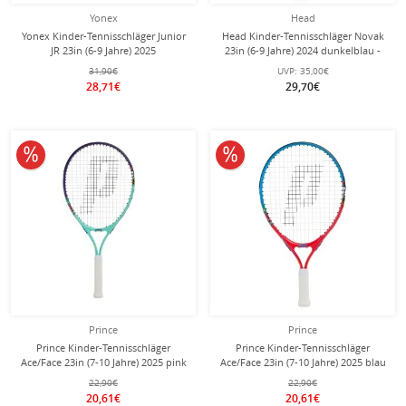
Yonex
Head
Yonex Kinder-Tennisschläger Junior
Head Kinder-Tennisschläger Novak
JR 23in (6-9 Jahre) 2025
23in (6-9 Jahre) 2024 dunkelblau -
korallrot/orange - besaitet -
besaitet -
31,90€
UVP:
35,00€
28,71€
29,70€
10% reduziert
10% reduziert
Prince
Prince
Prince Kinder-Tennisschläger
Prince Kinder-Tennisschläger
Ace/Face 23in (7-10 Jahre) 2025 pink
Ace/Face 23in (7-10 Jahre) 2025 blau
- besaitet -
- besaitet -
22,90€
22,90€
20,61€
20,61€