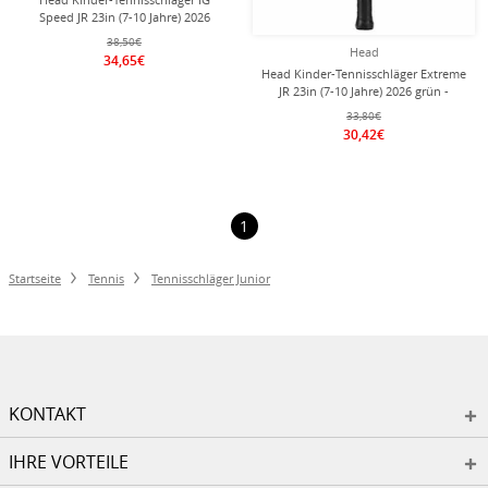
Speed JR 23in (7-10 Jahre) 2026
schwarz/weiss - besaitet -
38,50€
Head
34,65€
Head Kinder-Tennisschläger Extreme
JR 23in (7-10 Jahre) 2026 grün -
besaitet -
33,80€
30,42€
1
Startseite
Tennis
Tennisschläger Junior
KONTAKT
IHRE VORTEILE