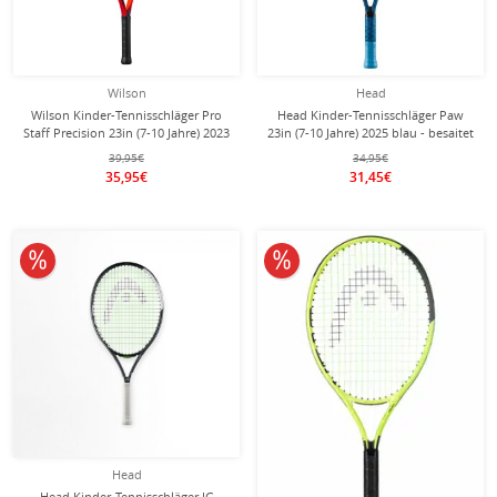
Wilson
Head
Wilson Kinder-Tennisschläger Pro
Head Kinder-Tennisschläger Paw
Staff Precision 23in (7-10 Jahre) 2023
23in (7-10 Jahre) 2025 blau - besaitet
rot - besaitet -
-
39,95€
34,95€
35,95€
31,45€
10% reduziert
10% reduziert
Head
Head Kinder-Tennisschläger IG