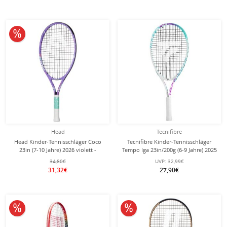
10% reduziert
Head
Tecnifibre
Head Kinder-Tennisschläger Coco
Tecnifibre Kinder-Tennisschläger
23in (7-10 Jahre) 2026 violett -
Tempo Iga 23in/200g (6-9 Jahre) 2025
besaitet -
weiss/violett - besaitet -
34,80€
UVP:
32,99€
31,32€
27,90€
10% reduziert
10% reduziert