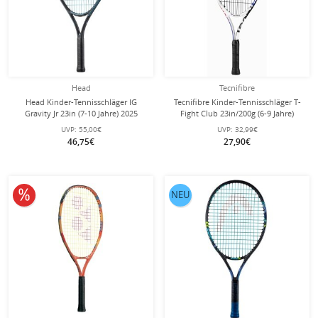
Head
Tecnifibre
Head Kinder-Tennisschläger IG
Tecnifibre Kinder-Tennisschläger T-
Gravity Jr 23in (7-10 Jahre) 2025
Fight Club 23in/200g (6-9 Jahre)
schwarz/blau - besaitet -
weiss - besaitet -
UVP:
55,00€
UVP:
32,99€
46,75€
27,90€
10% reduziert
NEU