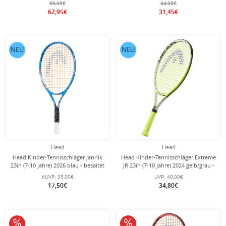
69,95€
34,95€
SET
62,95€
31,45€
NEU
NEU
Head
Head
Head Kinder-Tennisschläger Jannik
Head Kinder-Tennisschläger Extreme
23in (7-10 Jahre) 2026 blau - besaitet
JR 23in (7-10 Jahre) 2024 gelb/grau -
-
besaitet -
eUVP:
35,00€
UVP:
40,00€
17,50€
34,80€
10% reduziert
10% reduziert