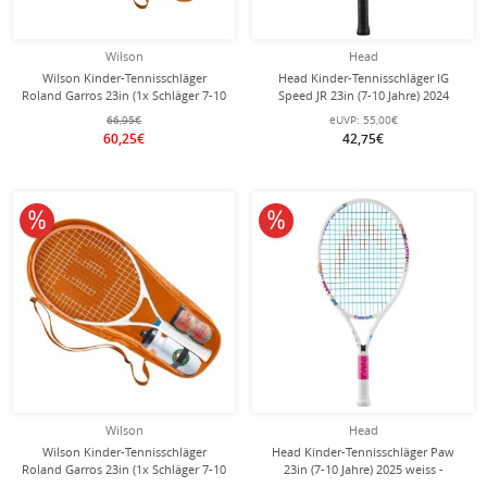
Wilson
Head
Wilson Kinder-Tennisschläger
Head Kinder-Tennisschläger IG
Roland Garros 23in (1x Schläger 7-10
Speed JR 23in (7-10 Jahre) 2024
Jahre + 1x Flasche + 2x Bälle) SET
schwarz/grau - besaitet -
66,95€
eUVP:
55,00€
60,25€
42,75€
10% reduziert
10% reduziert
Wilson
Head
Wilson Kinder-Tennisschläger
Head Kinder-Tennisschläger Paw
Roland Garros 23in (1x Schläger 7-10
23in (7-10 Jahre) 2025 weiss -
Jahre + 1x Flasche + 2x Bälle) 2026
besaitet -