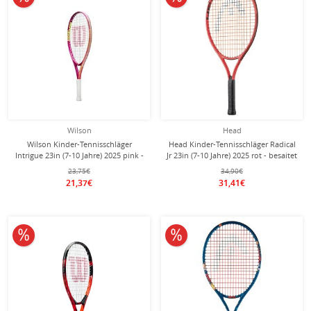
Wilson
Head
Wilson Kinder-Tennisschläger
Head Kinder-Tennisschläger Radical
Intrigue 23in (7-10 Jahre) 2025 pink -
Jr 23in (7-10 Jahre) 2025 rot - besaitet
besaitet - Mädchen
-
23,75€
34,90€
21,37€
31,41€
10% reduziert
10% reduziert