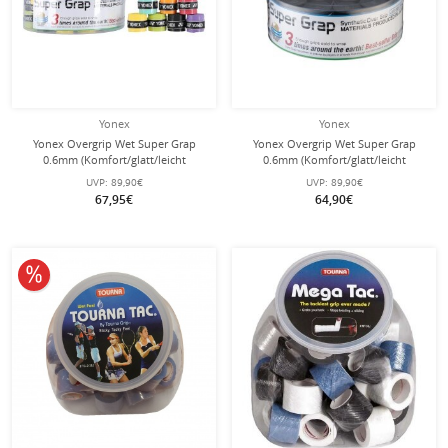
Yonex
Yonex
Yonex Overgrip Wet Super Grap
Yonex Overgrip Wet Super Grap
0.6mm (Komfort/glatt/leicht
0.6mm (Komfort/glatt/leicht
haftend) farblich sortiert 36er Box
haftend) schwarz 36er Box
UVP:
89,90€
UVP:
89,90€
67,95€
64,90€
10% reduziert