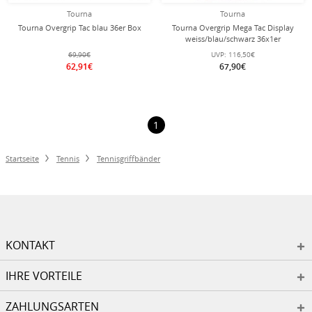
Tourna
Tourna
Tourna Overgrip Tac blau 36er Box
Tourna Overgrip Mega Tac Display
weiss/blau/schwarz 36x1er
69,90€
UVP:
116,50€
62,91€
67,90€
1
Startseite
Tennis
Tennisgriffbänder
KONTAKT
IHRE VORTEILE
ZAHLUNGSARTEN