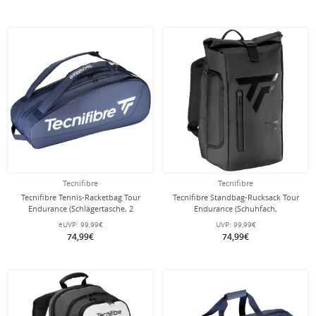
Tecnifibre
Tecnifibre
Tecnifibre Tennis-Racketbag Tour
Tecnifibre Standbag-Rucksack Tour
Endurance (Schlägertasche, 2
Endurance (Schuhfach,
Hauptfächer) 2024 navyblau 9er
Schlägerfach) 2024 schwarz
eUVP:
99,99€
UVP:
99,99€
54,5x32x22,5cm
74,99€
74,99€