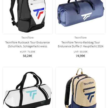
Tecnifibre
Tecnifibre
Tecnifibre Rucksack Tour Endurance
Tecnifibre Tennis-Rackbag Tour
(Schuhfach, Schlägerfach) weiss
Endurance Duffle (1 Hauptfach) 2024
50x32x20cm
navyblau
eUVP:
74,99€
UVP:
99,99€
56,24€
74,99€