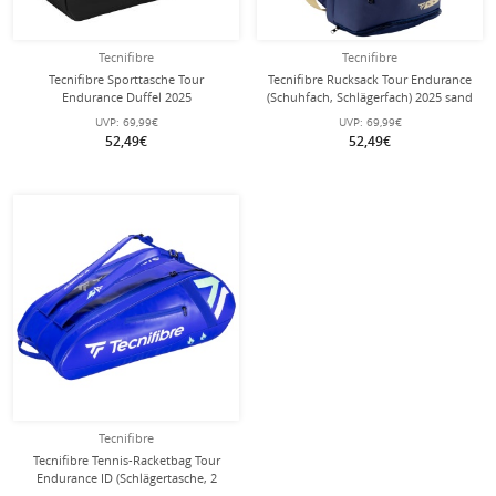
Tecnifibre
Tecnifibre
Tecnifibre Sporttasche Tour
Tecnifibre Rucksack Tour Endurance
Endurance Duffel 2025
(Schuhfach, Schlägerfach) 2025 sand
weiss/hellblau 58x30,5x27cm
48x31x22cm
UVP:
69,99€
UVP:
69,99€
52,49€
52,49€
Tecnifibre
Tecnifibre Tennis-Racketbag Tour
Endurance ID (Schlägertasche, 2
Hauptfächer, Schuhfach) 2025 blau