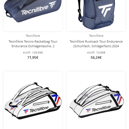
Tecnifibre
Tecnifibre
Tecnifibre Tennis-Racketbag Tour
Tecnifibre Rucksack Tour Endurance
Endurance (Schlägertasche, 2
(Schuhfach, Schlägerfach) 2024
Hauptfächer) navyblau 12er
navyblau 50x32x20cm
eUVP:
109,99€
eUVP:
74,99€
71,95€
56,24€