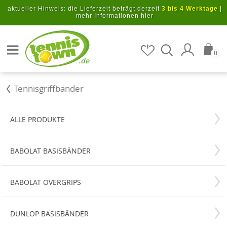
Zum Hauptinhalt springen
aktueller Hinweis: die Lieferzeit beträgt derzeit
3 bis 4 Werktage
|
mehr Informationen hier
Artikel suchen
0
.de
Tennisgriffbänder
ALLE PRODUKTE
BABOLAT BASISBÄNDER
BABOLAT OVERGRIPS
DUNLOP BASISBÄNDER