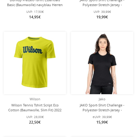
Basic (Baumwolle) navyblau Herren
Polyester-Stretch-Jersey -
schwarz/weiss Damen
UVP:
17,50€
UVP:
39,99€
14,95€
19,99€
Wilson
Jako
Wilson Tennis Tshirt Script Eco
JAKO Sport-Shirt Challenge -
Cotton (Baumwolle, Slim Fit) 2022
Polyester-Stretch-Jersey -
gelb Herren
schwarz/orange Damen
UVP:
28,00€
eUVP:
39,99€
22,50€
15,99€