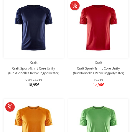
10% reduziert
Craft
Craft
Craft Sport-Tshirt Core Unify
Craft Sport-Tshirt Core Unify
(funktionelles Recyclingpolyester)
(funktionelles Recyclingpolyester)
navyblau Herren
rot Herren
UVP:
24,95€
19,95€
18,95€
17,96€
10% reduziert