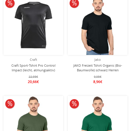
10% reduziert
10% reduziert
Craft
Jako
Craft Sport-Tshirt Pro Control
JAKO Freizeit Tshirt Organic (Bio-
Impact (leicht, atmungsaktiv)
Baumwolle) schwarz Herren
schwarz Herren
22,95€
9,95€
20,66€
8,96€
10% reduziert
10% reduziert