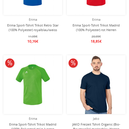
Erima
Erima
Erima Sport-Tshirt Trikot Retro Star
Erima Sport-Tshirt Trikot Madrid
(100% Polyester) royalblau/weiss
(100% Polyester) rot Herren
Herren
11,95€
20,95€
10,76€
18,85€
10% reduziert
10% reduziert
Erima
Jako
Erima Sport-Tshirt Trikot Madrid
JAKO Freizeit Tshirt Organic (Bio-
(100% Polyester) grün Jungen
Baumwolle) marineblau Herren