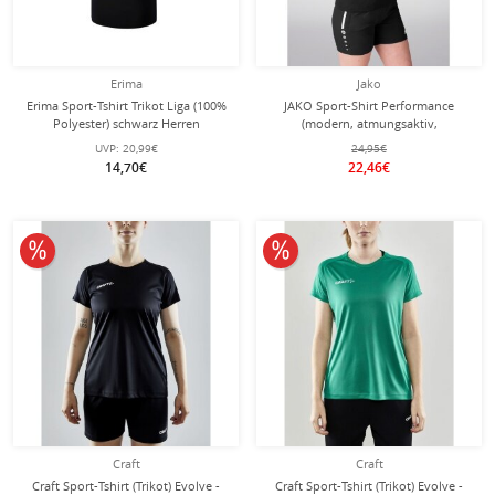
Erima
Jako
Erima Sport-Tshirt Trikot Liga (100%
JAKO Sport-Shirt Performance
Polyester) schwarz Herren
(modern, atmungsaktiv,
schnelltrocknend)
UVP:
20,99€
24,95€
schwarz/anthrazitgrau Damen
14,70€
22,46€
10% reduziert
10% reduziert
Craft
Craft
Craft Sport-Tshirt (Trikot) Evolve -
Craft Sport-Tshirt (Trikot) Evolve -