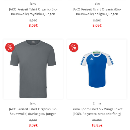
Jako
Jako
JAKO Freizeit Tshirt Organic (Bio-
JAKO Freizeit Tshirt Organic (Bio-
Baumwolle) royalblau Jungen
Baumwolle) hellgrau Jungen
8,99€
8,99€
8,09€
8,09€
10% reduziert
10% reduziert
Jako
Erima
JAKO Freizeit Tshirt Organic (Bio-
Erima Sport-Tshirt Six Wings Trikot
Baumwolle) dunkelgrau Jungen
(100% Polyester, strapazierfähig)
royalblau/weiss Herren
8,99€
20,95€
8,09€
18,85€