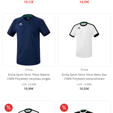
19,12€
14,39€
Erima
Erima
Erima Sport-Tshirt Trikot Madrid
Erima Sport-Tshirt Trikot Retro Star
(100% Polyester) navyblau Jungen
(100% Polyester) weiss/schwarz
Jungen
UVP:
23,99€
UVP:
14,99€
16,99€
10,50€
10% reduziert
10% reduziert