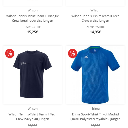
Wilson
Wilson
Wilson Tennis Tshirt Team II Triangle
Wilson Tennis-Tshirt Team II Tech
Crew korallrot/weiss Jungen
Crew weiss Jungen
UVP:
25,00€
eUVP:
25,00€
15,25€
14,95€
10% reduziert
10% reduziert
Wilson
Erima
Wilson Tennis-Tshirt Team II Tech
Erima Sport-Tshirt Trikot Madrid
Crew navyblau Jungen
(100% Polyester) royalblau Jungen
21,25€
15,99€