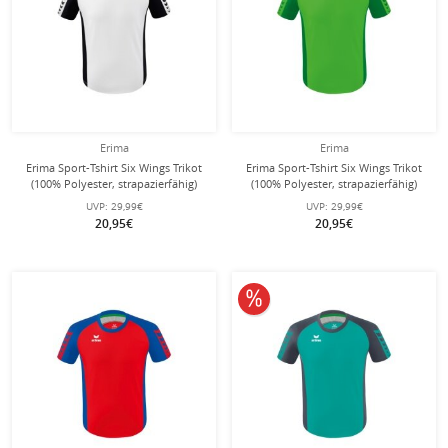
Erima
Erima
Erima Sport-Tshirt Six Wings Trikot
Erima Sport-Tshirt Six Wings Trikot
(100% Polyester, strapazierfähig)
(100% Polyester, strapazierfähig)
weiss/schwarz Herren
grün/smaragd Herren
UVP:
29,99€
UVP:
29,99€
20,95€
20,95€
10% reduziert