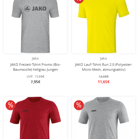
Jako
Jako
JAKO Freizeit-Tshirt Promo (Bio-
JAKO Lauf-Tshirt Run 2.0 (Polyester-
Baumwolle) hellgrau Jungen
Micro-Mesh, atmungsaktiv)
neongelb Jungen
UVP:
15,99€
12,95€
7,95€
11,65€
10% reduziert
10% reduziert