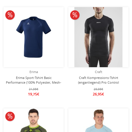
10% reduziert
10% reduziert
Erima
Craft
Erima Sport-Tshirt Basic
Craft Kompressions-Tshirt
Performance (100% Polyester, Mesh-
(enganliegend) Pro Control
Einsätze) navyblau Herren
Unterwäsche schwarz Herren
21,95€
29,95€
19,75€
26,95€
10% reduziert