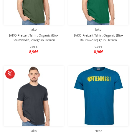
Jako
Jako
JAKO Freizeit Tshirt Organic (Bio-
JAKO Freizeit Tshirt Organic (Bio-
Baumwolle) olivgrün Herren
Baumwolle) grün Herren
9,95€
9,95€
8,96€
8,96€
10% reduziert
Jako
Head