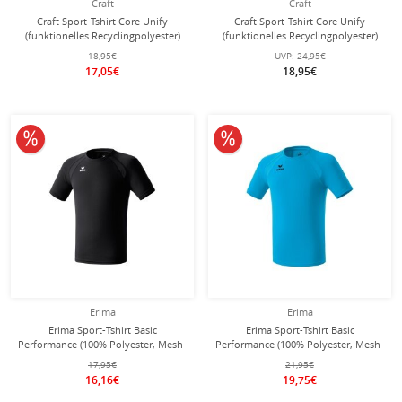
Craft
Craft
Craft Sport-Tshirt Core Unify
Craft Sport-Tshirt Core Unify
(funktionelles Recyclingpolyester)
(funktionelles Recyclingpolyester)
weiss Herren
schwarz Herren
18,95€
UVP:
24,95€
17,05€
18,95€
10% reduziert
10% reduziert
Erima
Erima
Erima Sport-Tshirt Basic
Erima Sport-Tshirt Basic
Performance (100% Polyester, Mesh-
Performance (100% Polyester, Mesh-
Einsätze) schwarz Herren
Einsätze) curacaoblau Herren
17,95€
21,95€
16,16€
19,75€