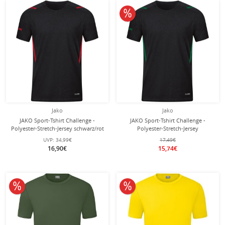
10% reduziert
Jako
Jako
JAKO Sport-Tshirt Challenge -
JAKO Sport-Tshirt Challenge -
Polyester-Stretch-Jersey schwarz/rot
Polyester-Stretch-Jersey
Jungen
schwarz/grün Jungen
UVP:
34,99€
17,49€
16,90€
15,74€
10% reduziert
10% reduziert