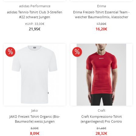
adidas Performance
Erima
adidas Tennis-Tshirt Club 3-Streifen
Erima Freizeit-Tshirt Essential Team -
#22 schwarz Jungen
weicher Baumwollmix, klassischer
Schnitt - rot/grau Herren
eUVP:
33,00€
17,99€
21,95€
16,20€
10% reduziert
10% reduziert
Jako
Craft
JAKO Freizeit Tshirt Organic (Bio-
Craft Kompressions-Tshirt
Baumwolle) weiss Jungen
(enganliegend) Pro Contro
Unterwäsche rot Herren
8,99€
31,46€
8,09€
28,32€