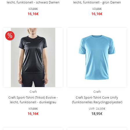
leicht, funktionell - schwarz Damen
leicht, funktionell - grün Damen
17,95€
17,95€
16,16€
16,16€
10% reduziert
Craft
Craft
Craft Sport-Tshirt (Trikot) Evolve -
Craft Sport-Tshirt Core Unify
leicht, funktionell - dunkelgrau
(funktionelles Recyclingpolyester)
Damen
hellblau Herren
17,95€
UVP:
24,95€
16,16€
18,95€