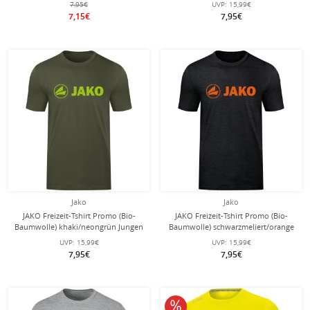
7,95€
UVP:
15,99€
7,15€
7,95€
Jako
Jako
JAKO Freizeit-Tshirt Promo (Bio-
JAKO Freizeit-Tshirt Promo (Bio-
Baumwolle) khaki/neongrün Jungen
Baumwolle) schwarzmeliert/orange
Jungen
UVP:
15,99€
UVP:
15,99€
7,95€
7,95€
10% reduziert