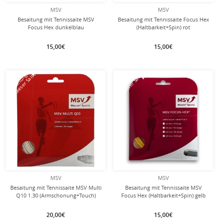
MSV
MSV
Besaitung mit Tennissaite MSV
Besaitung mit Tennissaite Focus Hex
Focus Hex dunkelblau
(Haltbarkeit+Spin) rot
15,00€
15,00€
mit dieser Saite
mit dieser Saite
Besaitung
Besaitung
MSV
MSV
Besaitung mit Tennissaite MSV Multi
Besaitung mit Tennissaite MSV
Q10 1.30 (Armschonung+Touch)
Focus Hex (Haltbarkeit+Spin) gelb
weiss
20,00€
15,00€