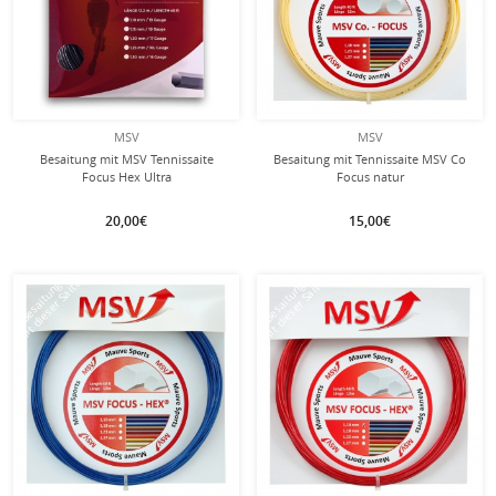
MSV
MSV
Besaitung mit MSV Tennissaite
Besaitung mit Tennissaite MSV Co
Focus Hex Ultra
Focus natur
(Spin+Spannungskonstanz) schwarz
20,00€
15,00€
mit dieser Saite
mit dieser Saite
Besaitung
Besaitung