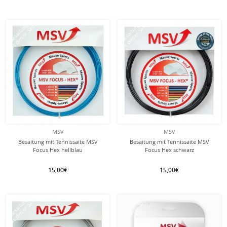
mit dieser Saite
mit dieser Saite
Besaitung
Besaitung
MSV
MSV
Besaitung mit Tennissaite MSV
Besaitung mit Tennissaite MSV
Focus Hex hellblau
Focus Hex schwarz
15,00€
15,00€
mit dieser Saite
mit dieser Saite
Besaitung
Besaitung