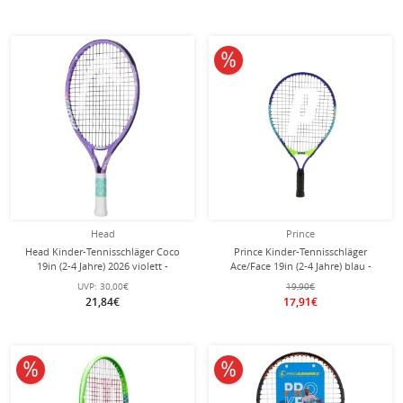
10% reduziert
Head
Prince
Head Kinder-Tennisschläger Coco
Prince Kinder-Tennisschläger
19in (2-4 Jahre) 2026 violett -
Ace/Face 19in (2-4 Jahre) blau -
besaitet -
besaitet -
UVP:
30,00€
19,90€
21,84€
17,91€
10% reduziert
10% reduziert