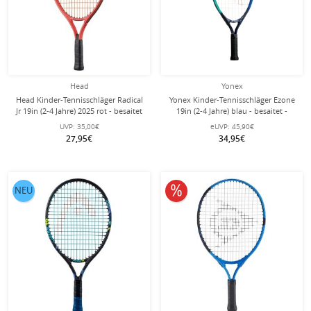
Head
Yonex
Head Kinder-Tennisschläger Radical
Yonex Kinder-Tennisschläger Ezone
Jr 19in (2-4 Jahre) 2025 rot - besaitet
19in (2-4 Jahre) blau - besaitet -
-
UVP:
35,00€
eUVP:
45,90€
27,95€
34,95€
10% reduziert
NEU