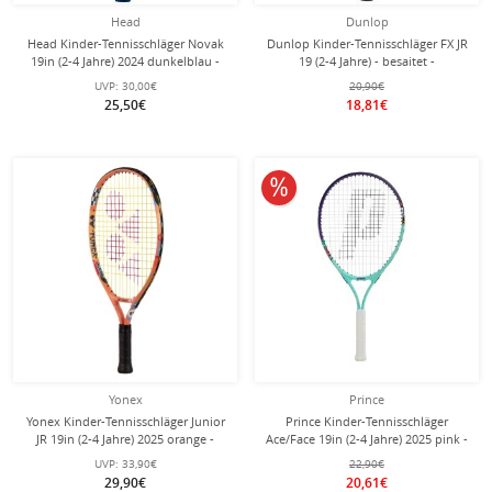
Head
Dunlop
Head Kinder-Tennisschläger Novak
Dunlop Kinder-Tennisschläger FX JR
19in (2-4 Jahre) 2024 dunkelblau -
19 (2-4 Jahre) - besaitet -
besaitet -
UVP:
30,00€
20,90€
25,50€
18,81€
10% reduziert
Yonex
Prince
Yonex Kinder-Tennisschläger Junior
Prince Kinder-Tennisschläger
JR 19in (2-4 Jahre) 2025 orange -
Ace/Face 19in (2-4 Jahre) 2025 pink -
besaitet -
besaitet -
UVP:
33,90€
22,90€
29,90€
20,61€