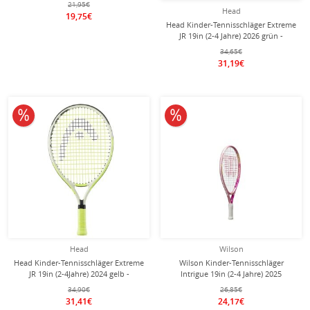
21,95€
Head
19,75€
Head Kinder-Tennisschläger Extreme
JR 19in (2-4 Jahre) 2026 grün -
besaitet -
34,65€
31,19€
10% reduziert
10% reduziert
Head
Wilson
Head Kinder-Tennisschläger Extreme
Wilson Kinder-Tennisschläger
JR 19in (2-4Jahre) 2024 gelb -
Intrigue 19in (2-4 Jahre) 2025
besaitet -
pink/rosa- besaitet - Mädchen
34,90€
26,85€
31,41€
24,17€