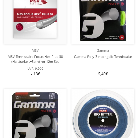
MSV
Gamma
MSV Tennissaite Focus Hex Plus 38
Gamma Poly-Z neongelb Tennissaite
(Haltbarkeit+Spin) rot 12m Set
UVP:
9,50€
7,13€
5,40€