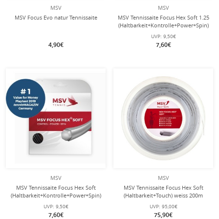
MSV
MSV
MSV Focus Evo natur Tennissaite
MSV Tennissaite Focus Hex Soft 1.25
(Haltbarkeit+Kontrolle+Power+Spin)
rot 12m Set
UVP:
9,50€
4,90€
7,60€
MSV
MSV
MSV Tennissaite Focus Hex Soft
MSV Tennissaite Focus Hex Soft
(Haltbarkeit+Kontrolle+Power+Spin)
(Haltbarkeit+Touch) weiss 200m
schwarz 12m Set
Rolle
UVP:
9,50€
UVP:
95,00€
7,60€
75,90€