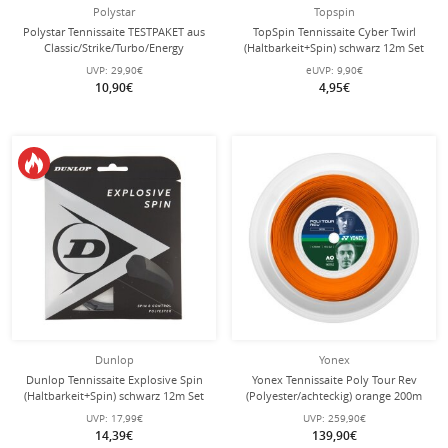
Polystar
Topspin
Polystar Tennissaite TESTPAKET aus
TopSpin Tennissaite Cyber Twirl
Classic/Strike/Turbo/Energy
(Haltbarkeit+Spin) schwarz 12m Set
natur/grün 4x12m Set
UVP:
29,90€
eUVP:
9,90€
10,90€
4,95€
Dunlop
Yonex
Dunlop Tennissaite Explosive Spin
Yonex Tennissaite Poly Tour Rev
(Haltbarkeit+Spin) schwarz 12m Set
(Polyester/achteckig) orange 200m
Rolle
UVP:
17,99€
UVP:
259,90€
14,39€
139,90€