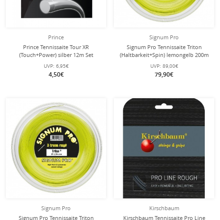
Prince
Signum Pro
Prince Tennissaite Tour XR
Signum Pro Tennissaite Triton
(Touch+Power) silber 12m Set
(Haltbarkeit+Spin) lemongelb 200m
Rolle
UVP:
6,95€
UVP:
89,00€
4,50€
79,90€
Signum Pro
Kirschbaum
Signum Pro Tennissaite Triton
Kirschbaum Tennissaite Pro Line