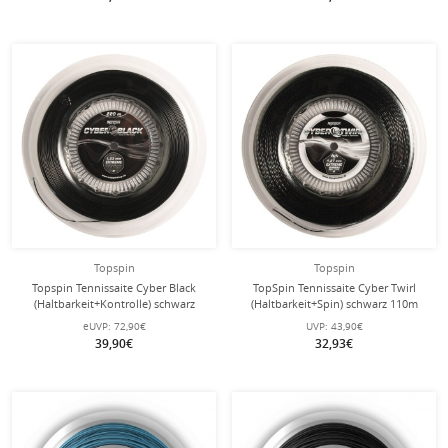
Topspin
Topspin
Topspin Tennissaite Cyber Black
TopSpin Tennissaite Cyber Twirl
(Haltbarkeit+Kontrolle) schwarz
(Haltbarkeit+Spin) schwarz 110m
220m Rolle
Rolle
eUVP:
72,90€
UVP:
43,90€
39,90€
32,93€