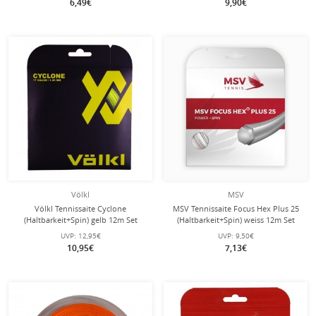
6,49€
9,90€
Völkl
MSV
Völkl Tennissaite Cyclone
MSV Tennissaite Focus Hex Plus 25
(Haltbarkeit+Spin) gelb 12m Set
(Haltbarkeit+Spin) weiss 12m Set
UVP:
12,95€
UVP:
9,50€
10,95€
7,13€