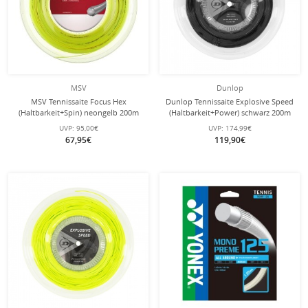
MSV
Dunlop
MSV Tennissaite Focus Hex
Dunlop Tennissaite Explosive Speed
(Haltbarkeit+Spin) neongelb 200m
(Haltbarkeit+Power) schwarz 200m
Rolle
Rolle
UVP:
95,00€
UVP:
174,99€
67,95€
119,90€