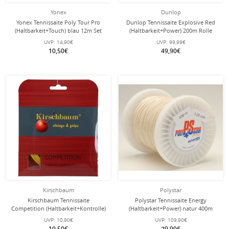
Yonex
Dunlop
Yonex Tennissaite Poly Tour Pro
Dunlop Tennissaite Explosive Red
(Haltbarkeit+Touch) blau 12m Set
(Haltbarkeit+Power) 200m Rolle
UVP:
14,90€
UVP:
99,99€
10,50€
49,90€
Kirschbaum
Polystar
Kirschbaum Tennissaite
Polystar Tennissaite Energy
Competition (Haltbarkeit+Kontrolle)
(Haltbarkeit+Power) natur 400m
gelb 12m Set
Rolle
UVP:
10,90€
UVP:
109,90€
10,50€
79,90€