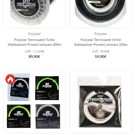
Polystar
Polystar
Polystar Tennissaite Turbo
Polystar Tennissaite Strike
(Haltbarkeit+Power) schwarz 400m
(Haltbarkeit+Power) schwarz 200m
Rolle
Rolle
UVP:
112,00€
UVP:
79,00€
89,90€
59,90€