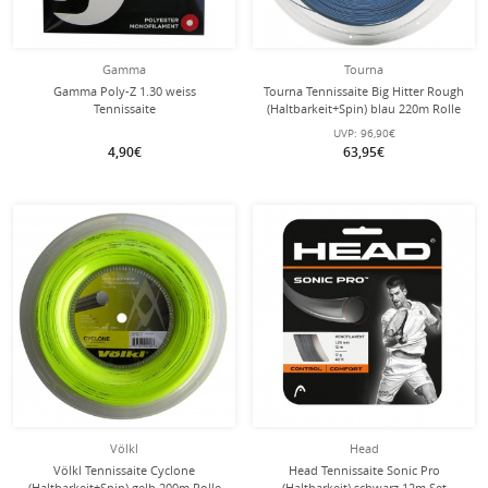
Gamma
Tourna
Gamma Poly-Z 1.30 weiss
Tourna Tennissaite Big Hitter Rough
Tennissaite
(Haltbarkeit+Spin) blau 220m Rolle
UVP:
96,90€
4,90€
63,95€
Völkl
Head
Völkl Tennissaite Cyclone
Head Tennissaite Sonic Pro
(Haltbarkeit+Spin) gelb 200m Rolle
(Haltbarkeit) schwarz 12m Set