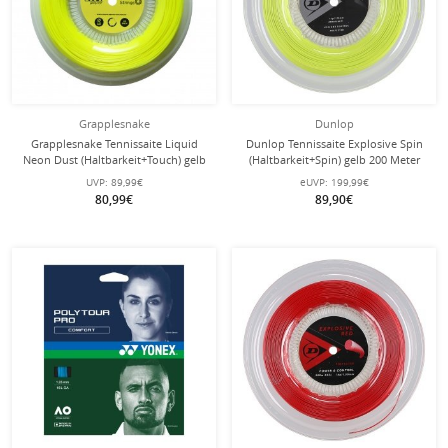
Grapplesnake
Dunlop
Grapplesnake Tennissaite Liquid
Dunlop Tennissaite Explosive Spin
Neon Dust (Haltbarkeit+Touch) gelb
(Haltbarkeit+Spin) gelb 200 Meter
200m Rolle
Rolle
UVP:
89,99€
eUVP:
199,99€
80,99€
89,90€