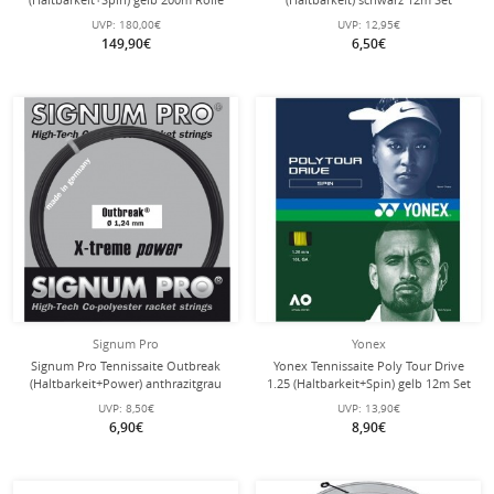
UVP:
180,00€
UVP:
12,95€
149,90€
6,50€
Signum Pro
Yonex
Signum Pro Tennissaite Outbreak
Yonex Tennissaite Poly Tour Drive
(Haltbarkeit+Power) anthrazitgrau
1.25 (Haltbarkeit+Spin) gelb 12m Set
12m Set
UVP:
8,50€
UVP:
13,90€
6,90€
8,90€