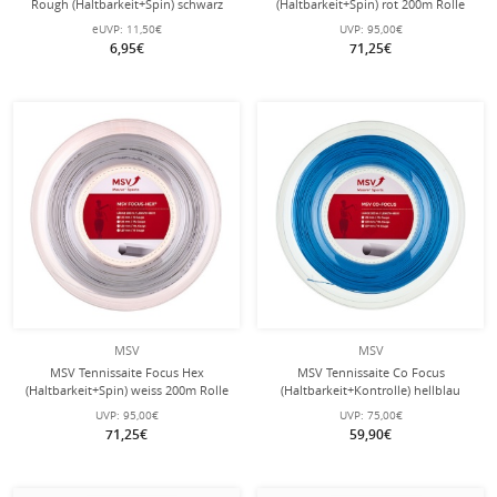
Rough (Haltbarkeit+Spin) schwarz
(Haltbarkeit+Spin) rot 200m Rolle
12m Set
eUVP:
11,50€
UVP:
95,00€
6,95€
71,25€
MSV
MSV
MSV Tennissaite Focus Hex
MSV Tennissaite Co Focus
(Haltbarkeit+Spin) weiss 200m Rolle
(Haltbarkeit+Kontrolle) hellblau
200m Rolle
UVP:
95,00€
UVP:
75,00€
71,25€
59,90€