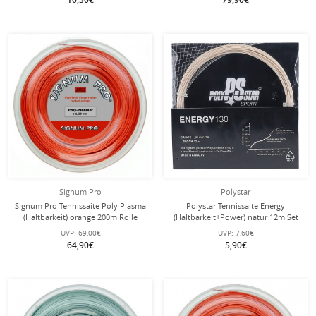
Signum Pro
Polystar
Signum Pro Tennissaite Poly Plasma
Polystar Tennissaite Energy
(Haltbarkeit) orange 200m Rolle
(Haltbarkeit+Power) natur 12m Set
UVP:
69,00€
UVP:
7,60€
64,90€
5,90€