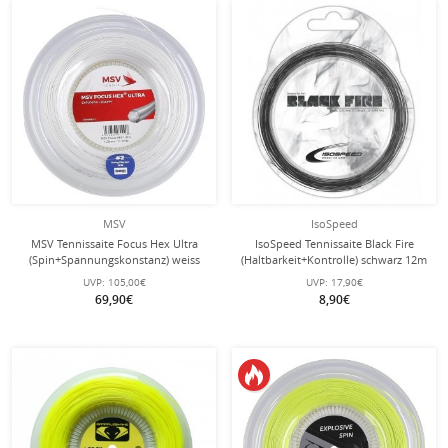
MSV
IsoSpeed
MSV Tennissaite Focus Hex Ultra
IsoSpeed Tennissaite Black Fire
(Spin+Spannungskonstanz) weiss
(Haltbarkeit+Kontrolle) schwarz 12m
200m Rolle
Set
UVP:
105,00€
UVP:
17,90€
69,90€
8,90€