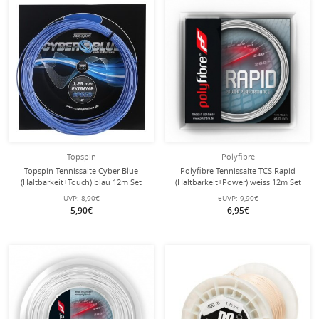
Topspin
Polyfibre
Topspin Tennissaite Cyber Blue
Polyfibre Tennissaite TCS Rapid
(Haltbarkeit+Touch) blau 12m Set
(Haltbarkeit+Power) weiss 12m Set
UVP:
8,90€
eUVP:
9,90€
5,90€
6,95€