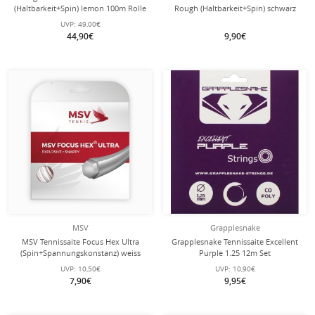
(Haltbarkeit+Spin) lemon 100m Rolle
Rough (Haltbarkeit+Spin) schwarz
12m Set
UVP:
49,00€
44,90€
9,90€
MSV
Grapplesnake
MSV Tennissaite Focus Hex Ultra
Grapplesnake Tennissaite Excellent
(Spin+Spannungskonstanz) weiss
Purple 1.25 12m Set
12m Set
UVP:
10,50€
UVP:
10,90€
7,90€
9,95€