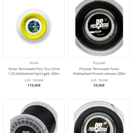
Yonex
Polystar
Yonex Tennissaite Poly Tour Drive
Polystar Tennissaite Turbo
1.25 (Haltbarkeit+Spin) gelb 200m
(Haltbarkeit+Power) schwarz 200m
Rolle
Rolle
UVP:
159,90€
UVP:
79,00€
119,90€
59,90€