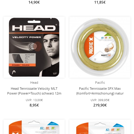
14,90€
11,85€
Head
Pacific
Head Tennissaite Velocity MLT
Pacific Tennissaite SPX Max
Power (Power+Touch) schwarz 12m
(Komfort+Armschonung) natur
Set
200m Rolle
UVP:
13,00€
UVP:
399,95€
8,95€
279,90€