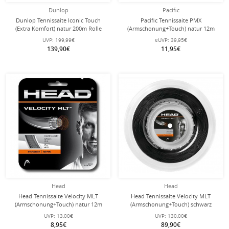
Dunlop
Pacific
Dunlop Tennissaite Iconic Touch
Pacific Tennissaite PMX
(Extra Komfort) natur 200m Rolle
(Armschonung+Touch) natur 12m
Set
UVP:
199,99€
eUVP:
39,95€
139,90€
11,95€
Head
Head
Head Tennissaite Velocity MLT
Head Tennissaite Velocity MLT
(Armschonung+Touch) natur 12m
(Armschonung+Touch) schwarz
Set
200m Rolle
UVP:
13,00€
UVP:
130,00€
8,95€
89,90€