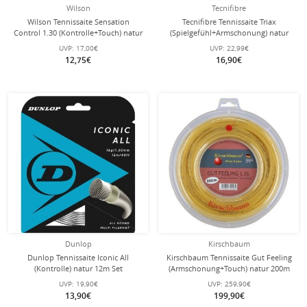
Wilson
Tecnifibre
Wilson Tennissaite Sensation
Tecnifibre Tennissaite Triax
Control 1.30 (Kontrolle+Touch) natur
(Spielgefühl+Armschonung) natur
12m Set
12m Set
UVP:
17,00€
UVP:
22,99€
12,75€
16,90€
Dunlop
Kirschbaum
Dunlop Tennissaite Iconic All
Kirschbaum Tennissaite Gut Feeling
(Kontrolle) natur 12m Set
(Armschonung+Touch) natur 200m
Rolle
UVP:
19,90€
UVP:
259,90€
13,90€
199,90€