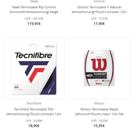
Head
Solinco
Head Tennissaite Rip Control
Solinco Tennissaite X Natural
(Kontrolle+Armschonung) beige
(Armschonung+Touch) schwarz 12m
200m Rolle
Set
UVP:
160,00€
UVP:
15,50€
119,95€
11,90€
Tecnifibre
Wilson
Tecnifibre Tennissaite TGV
Wilson Tennissaite Repel
(Armschonung+Touch) schwarz 12m
(Allround+Touch) natur 12m Set
Set
UVP:
24,99€
UVP:
19,00€
18,90€
15,95€