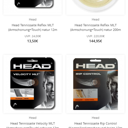
Head
Head
Head Tennissaite Reflex MLT
Head Tennissaite Reflex MLT
(Armschonung+Touch) natur 12m
(Armschonung+Touch) natur 200m
Set
Rolle
UVP:
24,00€
UVP:
220,00€
13,50€
144,95€
Head
Head
Head Tennissaite Velocity MLT
Head Tennissaite Rip Control
(Armschonung+Touch) schwarz 12m
(Kontrolle+Armschonung) beige 12m