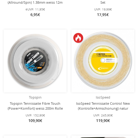
(Allround/Spin) 1.38mm weiss 12m
Set
Set
eUVP:
11,95€
UVP:
19,99€
6,95€
17,95€
Topspin
IsoSpeed
Topspin Tennissaite Fibre Touch
IsoSpeed Tennissaite Control New
(Power+Komfort) weiss 200m Rolle
(Kontrolle+Armschonung) natur
200m Rolle
UVP:
152,90€
UVP:
245,90€
109,90€
119,90€