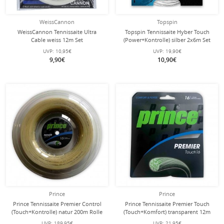
WeissCannon
Topspin
WeissCannon Tennissaite Ultra
Topspin Tennissaite Hyber Touch
Cable weiss 12m Set
(Power+Kontrolle) silber 2x6m Set
UVP:
10,95€
UVP:
19,90€
9,90€
10,90€
Prince
Prince
Prince Tennissaite Premier Control
Prince Tennissaite Premier Touch
(Touch+Kontrolle) natur 200m Rolle
(Touch+Komfort) transparent 12m
Set
UVP:
189,95€
UVP:
21,95€