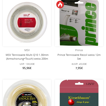
MSV
Prince
MSV Tennissaite Multi Q10 1.30mm
Prince Tennissaite Recoil weiss 12m
(Armschonung+Touch) weiss 200m
Set
Rolle
UVP:
130,00€
eUVP:
45,00€
95,96€
7,95€