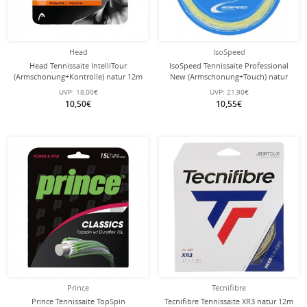
Head
IsoSpeed
Head Tennissaite IntelliTour
IsoSpeed Tennissaite Professional
(Armschonung+Kontrolle) natur 12m
New (Armschonung+Touch) natur
Set
12m Set
UVP:
18,00€
UVP:
21,90€
10,50€
10,55€
Prince
Tecnifibre
Prince Tennissaite TopSpin
Tecnifibre Tennissaite XR3 natur 12m