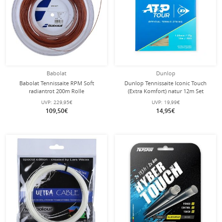
Babolat
Dunlop
Babolat Tennissaite RPM Soft
Dunlop Tennissaite Iconic Touch
radiantrot 200m Rolle
(Extra Komfort) natur 12m Set
UVP:
229,95€
UVP:
19,99€
109,50€
14,95€