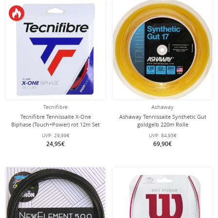
Tecnifibre
Ashaway
Tecnifibre Tennissaite X-One
Ashaway Tennissaite Synthetic Gut
Biphase (Touch+Power) rot 12m Set
goldgelb 220m Rolle
UVP:
29,99€
UVP:
84,95€
24,95€
69,90€