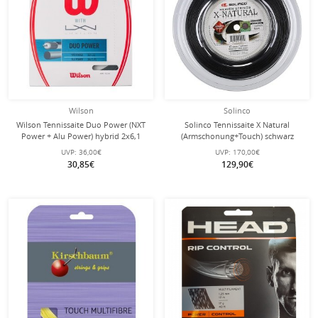
Wilson
Solinco
Wilson Tennissaite Duo Power (NXT
Solinco Tennissaite X Natural
Power + Alu Power) hybrid 2x6,1
(Armschonung+Touch) schwarz
Meter
200m Rolle
UVP:
36,00€
UVP:
170,00€
30,85€
129,90€