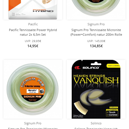
Pacific
Signum Pro
Pacific Tennissaite Power Hybrid
Signum Pro Tennissaite Micronite
natur 2x 6,5m Set
(Power+Comfort) natur 200m Rolle
UVP:
29,95€
UVP:
145,00€
14,95€
134,85€
Signum Pro
Solinco
Signum Pro Tennissaite Micronite
Solinco Tennissaite Vanquish