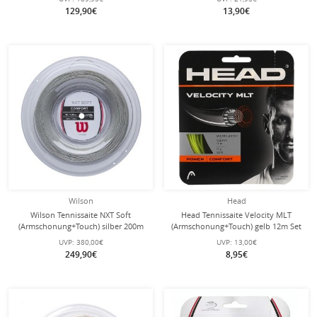
129,90€
13,90€
Wilson
Head
Wilson Tennissaite NXT Soft
Head Tennissaite Velocity MLT
(Armschonung+Touch) silber 200m
(Armschonung+Touch) gelb 12m Set
Rolle
UVP:
380,00€
UVP:
13,00€
249,90€
8,95€