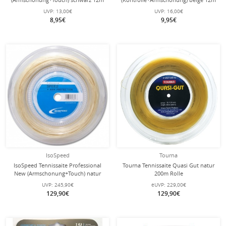
Set
Set
UVP:
13,00€
UVP:
16,00€
8,95€
9,95€
IsoSpeed
Tourna
IsoSpeed Tennissaite Professional
Tourna Tennissaite Quasi Gut natur
New (Armschonung+Touch) natur
200m Rolle
200m Rolle
UVP:
245,90€
eUVP:
229,00€
129,90€
129,90€