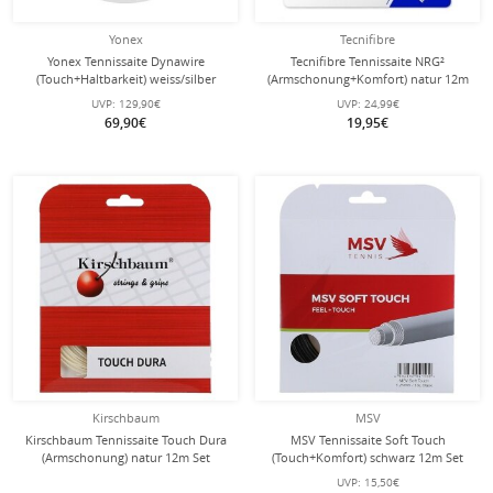
Yonex
Tecnifibre
Yonex Tennissaite Dynawire
Tecnifibre Tennissaite NRG²
(Touch+Haltbarkeit) weiss/silber
(Armschonung+Komfort) natur 12m
200m Rolle
Set
UVP:
129,90€
UVP:
24,99€
69,90€
19,95€
Kirschbaum
MSV
Kirschbaum Tennissaite Touch Dura
MSV Tennissaite Soft Touch
(Armschonung) natur 12m Set
(Touch+Komfort) schwarz 12m Set
UVP:
15,50€