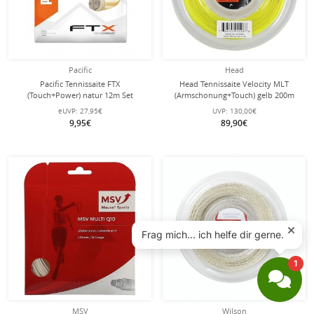
Pacific
Head
Pacific Tennissaite FTX
Head Tennissaite Velocity MLT
(Touch+Power) natur 12m Set
(Armschonung+Touch) gelb 200m
Rolle
eUVP:
27,95€
UVP:
130,00€
9,95€
89,90€
MSV
Wilson