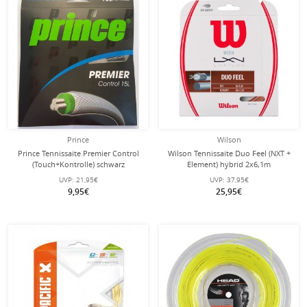
Prince
Wilson
Prince Tennissaite Premier Control
Wilson Tennissaite Duo Feel (NXT +
(Touch+Kontrolle) schwarz
Element) hybrid 2x6,1m
Tennissaite 12m Set
UVP:
21,95€
UVP:
37,95€
9,95€
25,95€