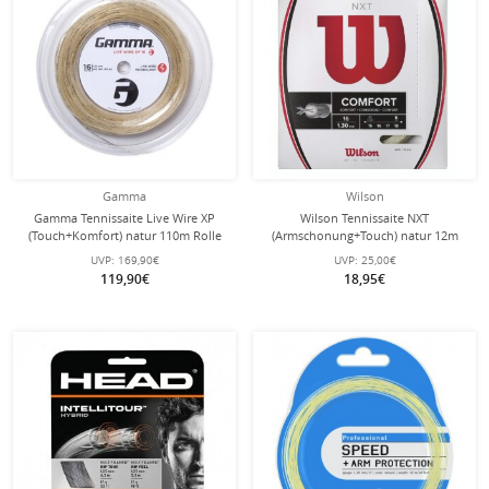
Gamma
Wilson
Gamma Tennissaite Live Wire XP
Wilson Tennissaite NXT
(Touch+Komfort) natur 110m Rolle
(Armschonung+Touch) natur 12m
Set
UVP:
169,90€
UVP:
25,00€
119,90€
18,95€