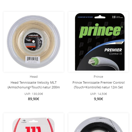
Head
Prince
Head Tennissaite Velocity MLT
Prince Tennissaite Premier Control
(Armschonung+Touch) natur 200m
(Touch+Kontrolle) natur 12m Set
Rolle
UVP:
130,00€
UVP:
14,50€
89,90€
9,90€