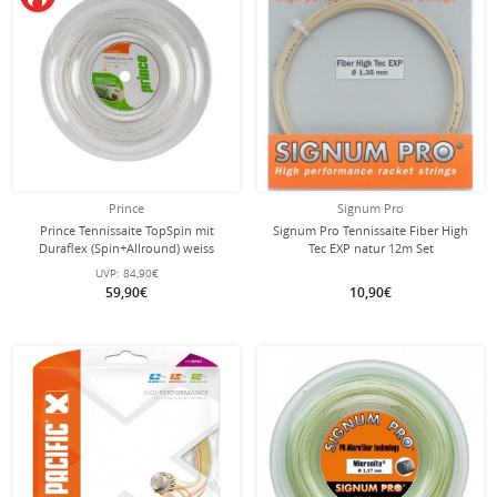
Prince
Signum Pro
Prince Tennissaite TopSpin mit
Signum Pro Tennissaite Fiber High
Duraflex (Spin+Allround) weiss
Tec EXP natur 12m Set
100m Rolle
UVP:
84,90€
59,90€
10,90€