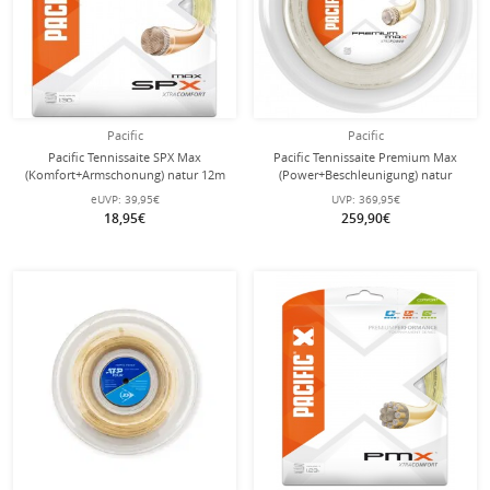
Pacific
Pacific
Pacific Tennissaite SPX Max
Pacific Tennissaite Premium Max
(Komfort+Armschonung) natur 12m
(Power+Beschleunigung) natur
Set
200m Rolle
eUVP:
39,95€
UVP:
369,95€
18,95€
259,90€