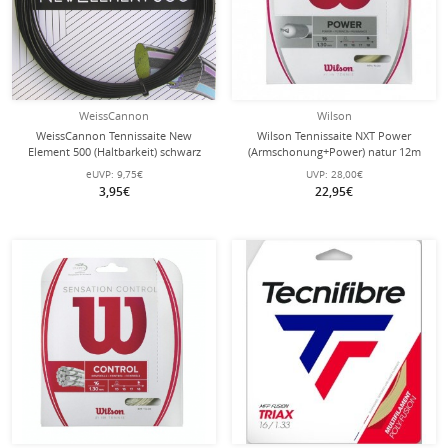
WeissCannon
Wilson
WeissCannon Tennissaite New
Wilson Tennissaite NXT Power
Element 500 (Haltbarkeit) schwarz
(Armschonung+Power) natur 12m
12m Set
Set
eUVP:
9,75€
UVP:
28,00€
3,95€
22,95€