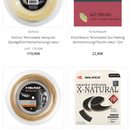
Solinco
Kirschbaum
Solinco Tennissaite Vanquish
Kirschbaum Tennissaite Gut Feeling
(Spielgefühl+Armschonung) natur
(Armschonung+Touch) natur 12m
200m Rolle
Set
UVP:
155,00€
119,90€
22,90€