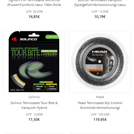
(Power+Comfort) natur 100m Rolle
(Spielgefühl+Armschonung) natur
12m Set
UVP:
82,00€
UVP:
13,50€
74,85€
10,79€
Solinco
Head
Solinco Tennissaite Tour Bite &
Head Tennissaite Rip Control
Vanquish Hybrid
(Kontrolle+Armschonung)
(Haltbarkeit+Komfort) 12m Set
schwarz/weiss 200m Rolle
UVP:
14,90€
UVP:
160,00€
11,50€
119,95€