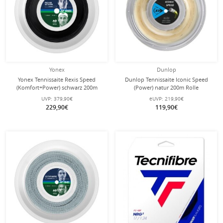
Yonex
Dunlop
Yonex Tennissaite Rexis Speed
Dunlop Tennissaite Iconic Speed
(Komfort+Power) schwarz 200m
(Power) natur 200m Rolle
Rolle
UVP:
379,90€
eUVP:
219,90€
229,90€
119,90€