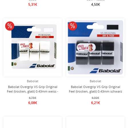
5,31€
4,50€
10% reduziert
10% reduziert
Babolat
Babolat
Babolat Overgrip VS Grip Original
Babolat Overgrip VS Grip Original
Feel (trocken, glatt) 0.43mm weiss -
Feel (trocken, glatt) 0.43mm schwarz
3 Stück
- 3 Stück
6,75€
6,90€
6,08€
6,21€