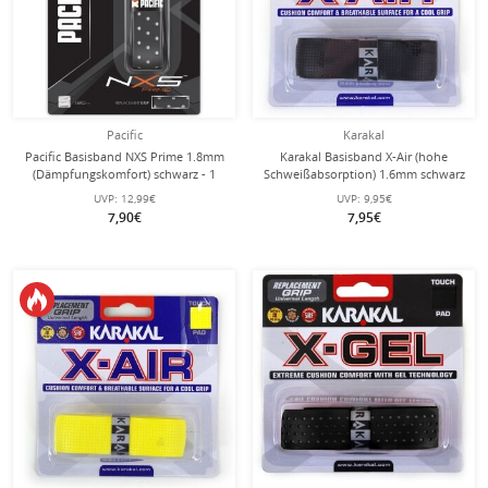
Pacific
Karakal
Pacific Basisband NXS Prime 1.8mm
Karakal Basisband X-Air (hohe
(Dämpfungskomfort) schwarz - 1
Schweißabsorption) 1.6mm schwarz
Stück
- 1 Stück
UVP:
12,99€
UVP:
9,95€
7,90€
7,95€