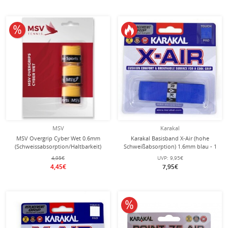
10% reduziert
MSV
Karakal
MSV Overgrip Cyber Wet 0.6mm
Karakal Basisband X-Air (hohe
(Schweissabsorption/Haltbarkeit)
Schweißabsorption) 1.6mm blau - 1
gelb 3er
Stück
4,95€
UVP:
9,95€
4,45€
7,95€
10% reduziert