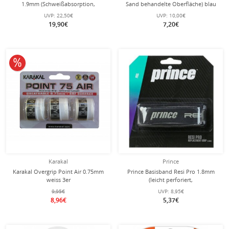
1.9mm (Schweißabsorption,
Sand behandelte Oberfläche) blau
perforiert) schwarz 5er Pack Clip-
3er
UVP:
22,50€
UVP:
10,00€
Beutel
19,90€
7,20€
10% reduziert
Karakal
Prince
Karakal Overgrip Point Air 0.75mm
Prince Basisband Resi Pro 1.8mm
weiss 3er
(leicht perforiert,
Schweissabsorbtion) schwarz - 1
9,95€
UVP:
8,95€
Stück
8,96€
5,37€