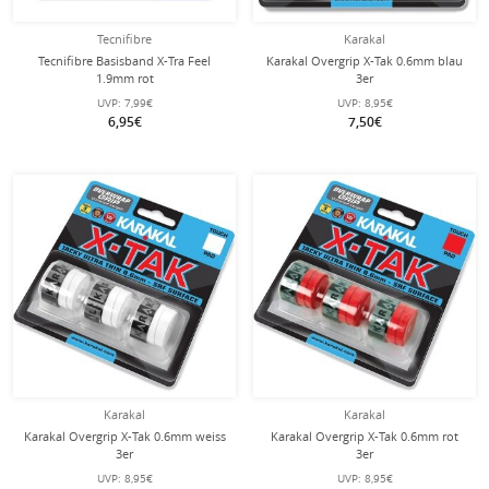
Tecnifibre
Karakal
Tecnifibre Basisband X-Tra Feel
Karakal Overgrip X-Tak 0.6mm blau
1.9mm rot
3er
UVP:
7,99€
UVP:
8,95€
6,95€
7,50€
Karakal
Karakal
Karakal Overgrip X-Tak 0.6mm weiss
Karakal Overgrip X-Tak 0.6mm rot
3er
3er
UVP:
8,95€
UVP:
8,95€