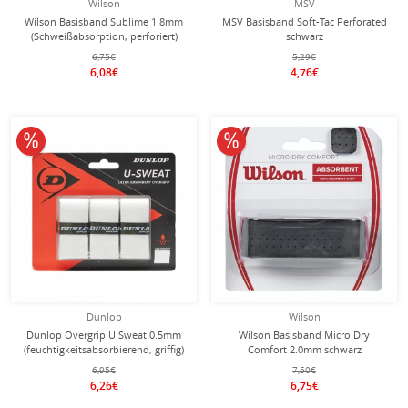
Wilson
MSV
Wilson Basisband Sublime 1.8mm
MSV Basisband Soft-Tac Perforated
(Schweißabsorption, perforiert)
schwarz
weiss - 1 Stück
6,75€
5,29€
6,08€
4,76€
10% reduziert
10% reduziert
Dunlop
Wilson
Dunlop Overgrip U Sweat 0.5mm
Wilson Basisband Micro Dry
(feuchtigkeitsabsorbierend, griffig)
Comfort 2.0mm schwarz
weiss - 3 Stück
6,95€
7,50€
6,26€
6,75€