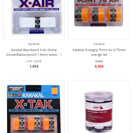
Karakal
Karakal
Karakal Basisband X-Air (hohe
Karakal Overgrip Point Air 0.75mm
Schweißabsorption) 1.6mm weiss - 1
orange 3er
Stück
UVP:
9,95€
9,95€
7,95€
8,96€