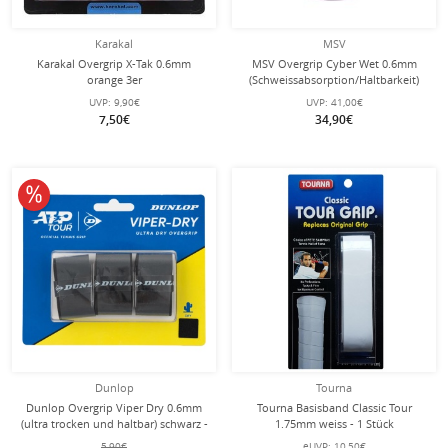
Karakal
MSV
Karakal Overgrip X-Tak 0.6mm
MSV Overgrip Cyber Wet 0.6mm
orange 3er
(Schweissabsorption/Haltbarkeit)
weiss 24er Box
UVP:
9,90€
UVP:
41,00€
7,50€
34,90€
10% reduziert
Dunlop
Tourna
Dunlop Overgrip Viper Dry 0.6mm
Tourna Basisband Classic Tour
(ultra trocken und haltbar) schwarz -
1.75mm weiss - 1 Stück
3 Stück
5,90€
eUVP:
10,50€