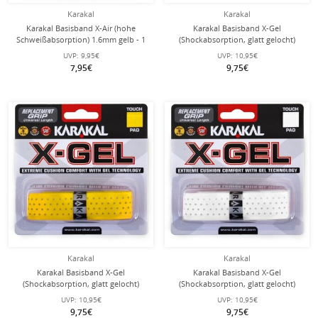
Karakal
Karakal
Karakal Basisband X-Air (hohe
Karakal Basisband X-Gel
Schweißabsorption) 1.6mm gelb - 1
(Shockabsorption, glatt gelocht)
Stück
2.2mm schwarz
UVP:
9,95€
UVP:
10,95€
7,95€
9,75€
Karakal
Karakal
Karakal Basisband X-Gel
Karakal Basisband X-Gel
(Shockabsorption, glatt gelocht)
(Shockabsorption, glatt gelocht)
2.2mm gelb
2.2mm weiss
UVP:
10,95€
UVP:
10,95€
9,75€
9,75€