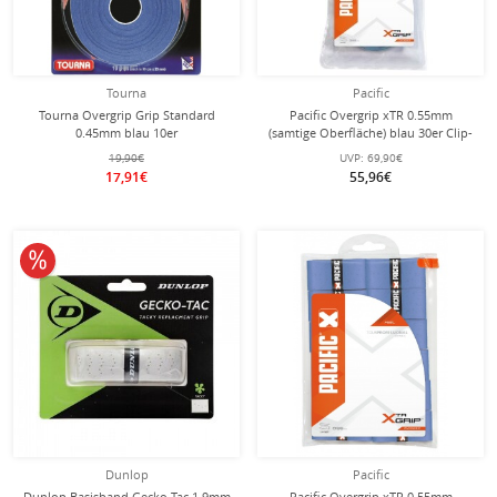
Tourna
Pacific
Tourna Overgrip Grip Standard
Pacific Overgrip xTR 0.55mm
0.45mm blau 10er
(samtige Oberfläche) blau 30er Clip-
Beutel
19,90€
UVP:
69,90€
17,91€
55,96€
10% reduziert
Dunlop
Pacific
Dunlop Basisband Gecko Tac 1.9mm
Pacific Overgrip xTR 0.55mm