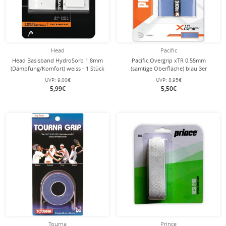
Head
Pacific
Head Basisband HydroSorb 1.8mm
Pacific Overgrip xTR 0.55mm
(Dämpfung/Komfort) weiss - 1 Stück
(samtige Oberfläche) blau 3er
UVP:
9,00€
UVP:
8,95€
5,99€
5,50€
Tourna
Prince