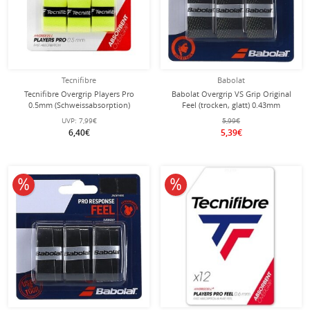
Tecnifibre
Babolat
Tecnifibre Overgrip Players Pro
Babolat Overgrip VS Grip Original
0.5mm (Schweissabsorption)
Feel (trocken, glatt) 0.43mm
neongelb 3er
schwarz/gelb - 3 Stück
UVP:
7,99€
5,99€
6,40€
5,39€
10% reduziert
10% reduziert