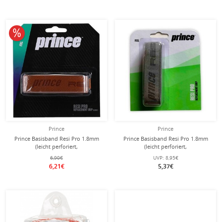
10% reduziert
Prince
Prince
Prince Basisband Resi Pro 1.8mm
Prince Basisband Resi Pro 1.8mm
(leicht perforiert,
(leicht perforiert,
Schweissabsorbtion) braun - 1 Stück
Schweissabsorbtion) grau - 1 Stück
6,90€
UVP:
8,95€
6,21€
5,37€