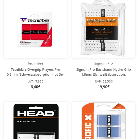
Tecnifibre
Signum Pro
Tecnifibre Overgrip Players Pro
Signum Pro Basisband Hydro Grip
0.5mm (Schweissabsorption) rot 3er
1.9mm (Schweißabsorption,
perforiert) weiss 5er Pack Clip-
UVP:
7,99€
UVP:
22,50€
Beutel
6,40€
19,90€