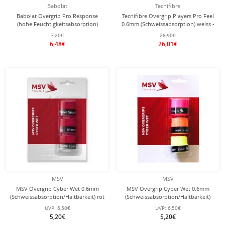
Babolat
Tecnifibre
Babolat Overgrip Pro Response
Tecnifibre Overgrip Players Pro Feel
(hohe Feuchtigkeitsabsorption)
0.6mm (Schweissabsorption) weiss -
0.45mm schwarz 3er
12er Zip Beutel
7,20€
28,90€
6,48€
26,01€
MSV
MSV
MSV Overgrip Cyber Wet 0.6mm
MSV Overgrip Cyber Wet 0.6mm
(Schweissabsorption/Haltbarkeit) rot
(Schweissabsorption/Haltbarkeit)
3er
sortiert 3er
UVP:
6,50€
UVP:
6,50€
5,20€
5,20€