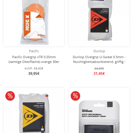
Pacific
Dunlop
Pacific Overgrip xTR 0.55mm
Dunlop Overgrip U-Sweat 0.5mm -
(samtige Oberfläche) orange 30er
feuchtigkeitsabsorbierend, griffig -
Clip-Beutel
weiss 30er Clip-Beutel
eUVP:
69,90€
34,95€
39,95€
31,45€
10% reduziert
10% reduziert