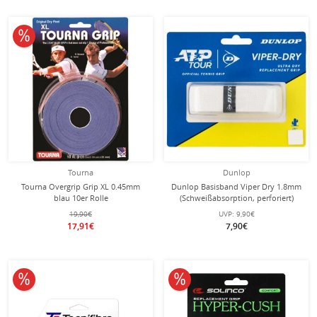
10% reduziert
Tourna
Dunlop
Tourna Overgrip Grip XL 0.45mm
Dunlop Basisband Viper Dry 1.8mm
blau 10er Rolle
(Schweißabsorption, perforiert)
weiss - 1 Stück
19,90€
UVP:
9,90€
17,91€
7,90€
10% reduziert
10% reduziert