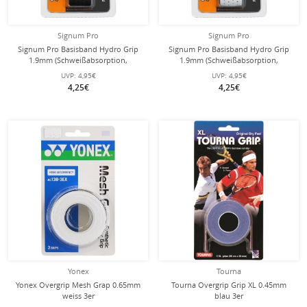
Signum Pro
Signum Pro
Signum Pro Basisband Hydro Grip
Signum Pro Basisband Hydro Grip
1.9mm (Schweißabsorption,
1.9mm (Schweißabsorption,
perforiert) schwarz - 1 Stück
perforiert) weiss - 1 Stück
UVP:
4,95€
UVP:
4,95€
4,25€
4,25€
Yonex
Tourna
Yonex Overgrip Mesh Grap 0.65mm
Tourna Overgrip Grip XL 0.45mm
weiss 3er
blau 3er