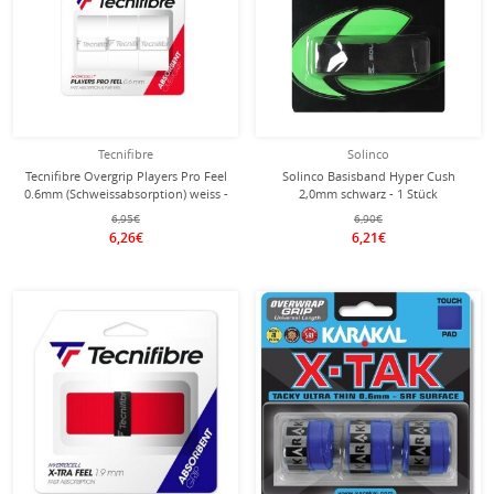
Tecnifibre
Solinco
Tecnifibre Overgrip Players Pro Feel
Solinco Basisband Hyper Cush
0.6mm (Schweissabsorption) weiss -
2,0mm schwarz - 1 Stück
3er
6,95€
6,90€
6,26€
6,21€