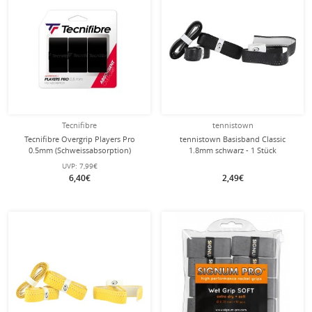
Tecnifibre
tennistown
Tecnifibre Overgrip Players Pro
tennistown Basisband Classic
0.5mm (Schweissabsorption)
1.8mm schwarz - 1 Stück
schwarz 3er
UVP:
7,99€
6,40€
2,49€