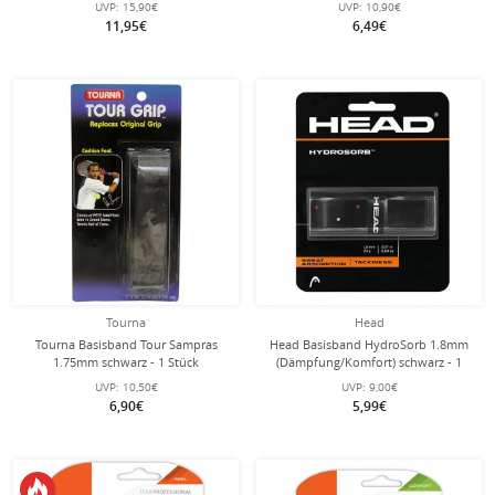
UVP:
15,90€
UVP:
10,90€
11,95€
6,49€
Tourna
Head
Tourna Basisband Tour Sampras
Head Basisband HydroSorb 1.8mm
1.75mm schwarz - 1 Stück
(Dämpfung/Komfort) schwarz - 1
Stück
UVP:
10,50€
UVP:
9,00€
6,90€
5,99€