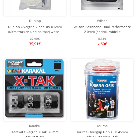
Dunlop
Wilson
Dunlop Overgrip Viper Dry 0.6mm
Wilson Basisband Dual Performance
(ultra trocken und haltbar) weiss -
2.0mm (antimikrobielle
30 Stück/Zip-Beutel
Beschichtung) schwarz - 1 Stück
39,90€
8,45€
35,91€
7,60€
Karakal
Tourna
Karakal Overgrip X-Tak 0.6mm
Tourna Overgrip Grip XL 0.45mm
schwarz 3er
blau 50er Tour Pack