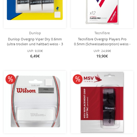
Dunlop
Tecnifibre
Dunlop Overgrip Viper Dry 0.6mm
Tecnifibre Overgrip Players Pro
(ultra trocken und haltbar) weiss - 3
0.5mm (Schweissabsorption) weiss -
Stück
12er Zip Beutel
UVP:
9,00€
UVP:
24,99€
6,49€
19,90€
10% reduziert
10% reduziert