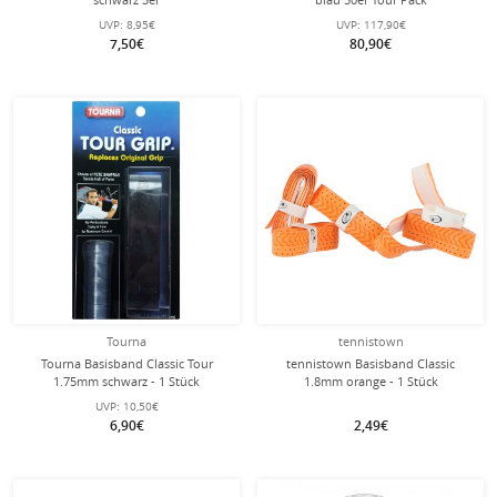
UVP:
8,95€
UVP:
117,90€
7,50€
80,90€
Tourna
tennistown
Tourna Basisband Classic Tour
tennistown Basisband Classic
1.75mm schwarz - 1 Stück
1.8mm orange - 1 Stück
UVP:
10,50€
6,90€
2,49€