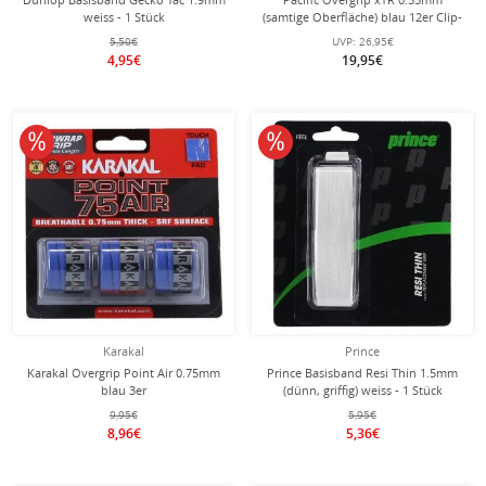
weiss - 1 Stück
(samtige Oberfläche) blau 12er Clip-
Beutel
5,50€
UVP:
26,95€
4,95€
19,95€
10% reduziert
10% reduziert
Karakal
Prince
Karakal Overgrip Point Air 0.75mm
Prince Basisband Resi Thin 1.5mm
blau 3er
(dünn, griffig) weiss - 1 Stück
9,95€
5,95€
8,96€
5,36€