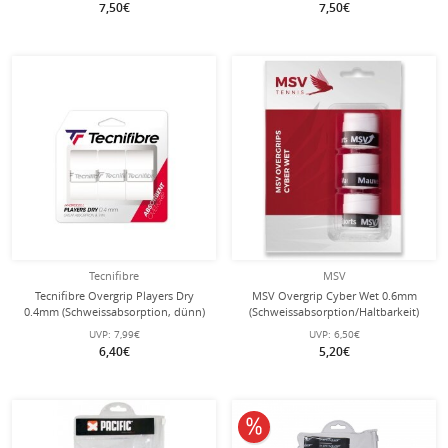
7,50€
7,50€
Tecnifibre
MSV
Tecnifibre Overgrip Players Dry
MSV Overgrip Cyber Wet 0.6mm
0.4mm (Schweissabsorption, dünn)
(Schweissabsorption/Haltbarkeit)
weiss 3er
weiss 3er
UVP:
7,99€
UVP:
6,50€
6,40€
5,20€
10% reduziert