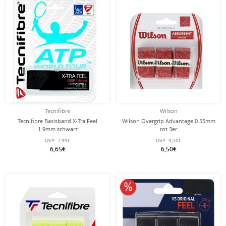
Tecnifibre
Wilson
Tecnifibre Basisband X-Tra Feel
Wilson Overgrip Advantage 0.55mm
1.9mm schwarz
rot 3er
UVP:
7,99€
UVP:
9,50€
6,65€
6,50€
10% reduziert