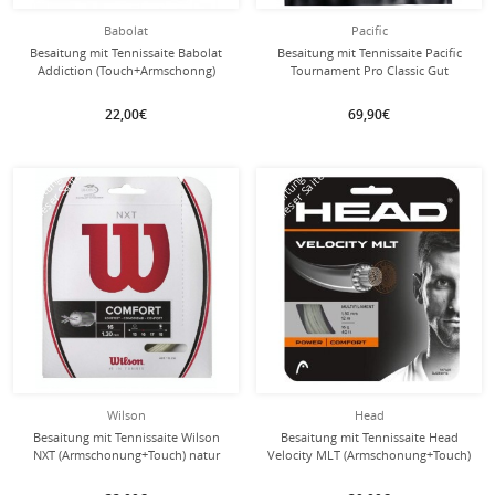
Babolat
Pacific
Besaitung mit Tennissaite Babolat
Besaitung mit Tennissaite Pacific
Addiction (Touch+Armschonng)
Tournament Pro Classic Gut
natur
22,00€
69,90€
mit dieser Saite
mit dieser Saite
Besaitung
Besaitung
Wilson
Head
Besaitung mit Tennissaite Wilson
Besaitung mit Tennissaite Head
NXT (Armschonung+Touch) natur
Velocity MLT (Armschonung+Touch)
natur