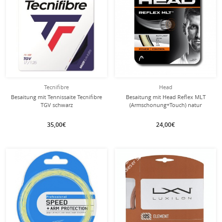
Tecnifibre
Head
Besaitung mit Tennissaite Tecnifibre
Besaitung mit Head Reflex MLT
TGV schwarz
(Armschonung+Touch) natur
35,00€
24,00€
mit dieser Saite
mit dieser Saite
Besaitung
Besaitung