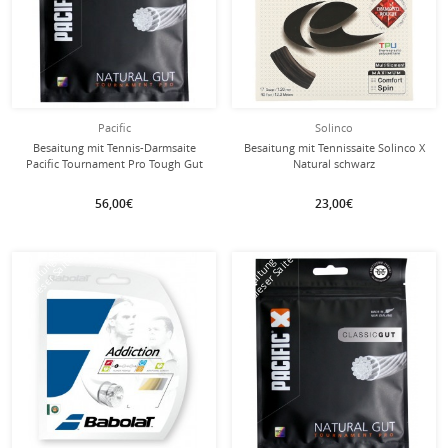
Pacific
Solinco
Besaitung mit Tennis-Darmsaite
Besaitung mit Tennissaite Solinco X
Pacific Tournament Pro Tough Gut
Natural schwarz
natur
56,00€
23,00€
mit dieser Saite
mit dieser Saite
Besaitung
Besaitung