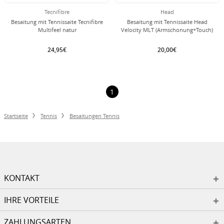
Tecnifibre
Head
Besaitung mit Tennissaite Tecnifibre
Besaitung mit Tennissaite Head
Multifeel natur
Velocity MLT (Armschonung+Touch)
gelb
24,95€
20,00€
1
Startseite
Tennis
Besaitungen Tennis
KONTAKT
IHRE VORTEILE
ZAHLUNGSARTEN