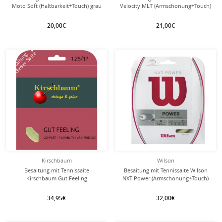
Moto Soft (Haltbarkeit+Touch) grau
Velocity MLT (Armschonung+Touch)
schwarz
20,00€
21,00€
mit dieser Saite
mit dieser Saite
Besaitung
Besaitung
Kirschbaum
Wilson
Besaitung mit Tennissaite
Besaitung mit Tennissaite Wilson
Kirschbaum Gut Feeling
NXT Power (Armschonung+Touch)
(Armschonung+Touch) natur
natur
34,95€
32,00€