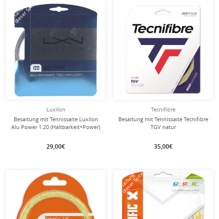
mit dieser Saite
mit dieser Saite
Besaitung
Besaitung
Luxilon
Tecnifibre
Besaitung mit Tennissaite Luxilon
Besaitung mit Tennissaite Tecnifibre
Alu Power 1.20 (Haltbarkeit+Power)
TGV natur
silber
29,00€
35,00€
mit dieser Saite
mit dieser Saite
Besaitung
Besaitung