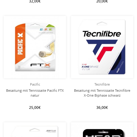
32,00€
20,00€
mit dieser Saite
mit dieser Saite
Besaitung
Besaitung
Pacific
Tecnifibre
Besaitung mit Tennissaite Pacific FTX
Besaitung mit Tennissaite Tecnifibre
natur
X-One Biphase schwarz
25,00€
36,00€
mit dieser Saite
mit dieser Saite
Besaitung
Besaitung