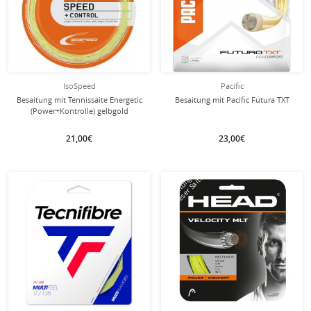
IsoSpeed
Pacific
Besaitung mit Tennissaite Energetic
Besaitung mit Pacific Futura TXT
(Power+Kontrolle) gelbgold
21,00€
23,00€
mit dieser Saite
mit dieser Saite
Besaitung
Besaitung